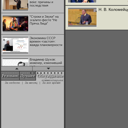
веке: причины и
последствия
Н. В. Коломейц
"Строки и Звуки" на
эгалите-фесте "Не
Пряча Лица"
Экономика СССР
времен «застоя»:
жажда планомерности
Владимир Шухов:
инженер, изменивший
мир
Резонанс
Лучшее
Обсуждаемое
комментариев:
"Аркадий Коц" на
За неделю
|
За месяц
|
За все время
эгалите-фесте "Не
Пряча Лица"
Контрапункты
глобализации:
геополитэкономическ
ий анализ
100 лет Ноябрьской
революции в