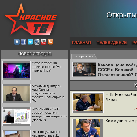
Открытый
ГЛАВНАЯ
ТЕЛЕВИДЕНИЕ
Р
НОВОЕ СЕГОДНЯ
Смотреть все
"Утро в тебе" на
Какова цена поб
эгалите-фесте "Не
СССР в Великой
Пряча Лица"
Отечественной? 
Двуреченский о
потерянной
Мохаммед Фидель
революционност
Али Селем,
представитель
Н.В. Коломейц
фронта Полисарио в
Ливии
РФ
Экономика СССР
Р
времен «застоя»:
жажда планомерности
(часть 2)
Коммунисты о 
Рост социального
неравенства в 21