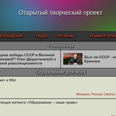
Открытый творческий проект
ЕЛЕВИДЕНИЕ
РАДИО
РЕГИОНЫ
КОММЕНТАРИИ
Передовица
 цена победы СССР в Великой
Был ли СССР - 
твенной? Олег Двуреченский о
Краснов
нной революционности
Образование для всех
жет и МЫ
,
,
Мозаика
Россия
Смолин 
люция митинга «Образование – наше право»