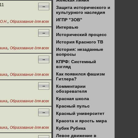
Женская линия
11
--
Защита исторического и
культурного наследия
ИГПР "ЗОВ"
,
О.Н.
Образование для всех
Интервью
--
Исторический процесс
История Красного ТВ
,
аика
Образование для всех
История: незаданные
вопросы
--
КПРФ: Системный
взгляд
,
Как появился фашизм
аика
Образование для всех
Гитлера?
--
Комментарии
обозревателя
Красная школа
,
аика
Образование для всех
Красный пульс
--
Красный университет
Красота и ярость мира
,
аика
Образование для всех
Кубик Рубика
Левое движение в