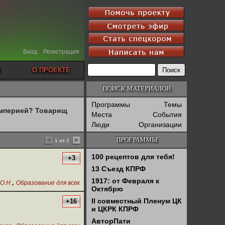
Вход
Регистрация
О ПРОЕКТЕ
ПОИСК МАТЕРИАЛОВ
Программы
Темы
империей? Товарищ
Места
События
Люди
Организации
ПРОГРАММЫ
1 из 2
100 рецептов для тебя!
+3
13 Съезд КПРФ
1917: от Февраля к
,
О.Н.
Образование для всех
Октябрю
II совместный Пленум ЦК
+16
и ЦКРК КПРФ
АвторПати