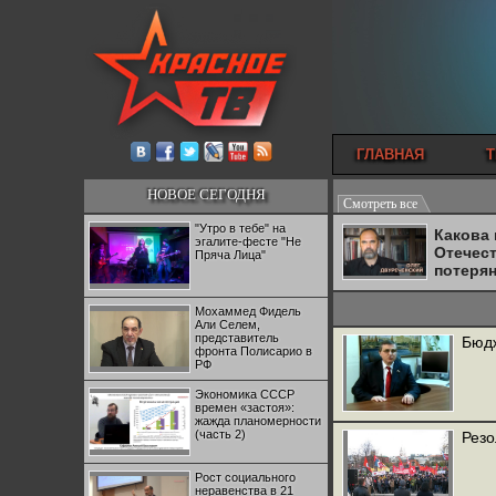
ГЛАВНАЯ
Т
НОВОЕ СЕГОДНЯ
Смотреть все
"Утро в тебе" на
Какова
эгалите-фесте "Не
Отечес
Пряча Лица"
потеря
Мохаммед Фидель
Али Селем,
представитель
Бюд
фронта Полисарио в
РФ
Экономика СССР
времен «застоя»:
жажда планомерности
(часть 2)
Резо
Рост социального
неравенства в 21