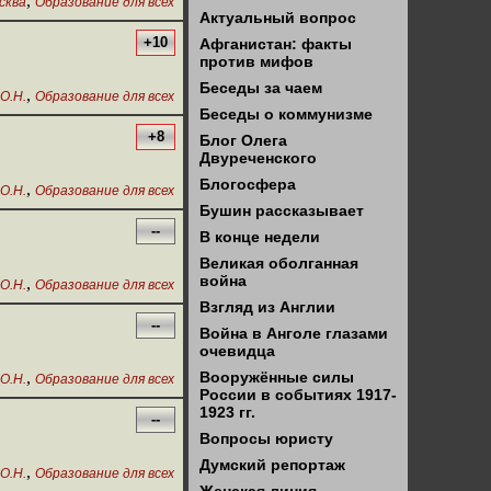
,
сква
Образование для всех
Актуальный вопрос
+10
Афганистан: факты
против мифов
Беседы за чаем
,
О.Н.
Образование для всех
Беседы о коммунизме
+8
Блог Олега
Двуреченского
Блогосфера
,
О.Н.
Образование для всех
Бушин рассказывает
--
В конце недели
Великая оболганная
война
,
О.Н.
Образование для всех
Взгляд из Англии
--
Война в Анголе глазами
очевидца
,
Вооружённые силы
О.Н.
Образование для всех
России в событиях 1917-
1923 гг.
--
Вопросы юристу
Думский репортаж
,
О.Н.
Образование для всех