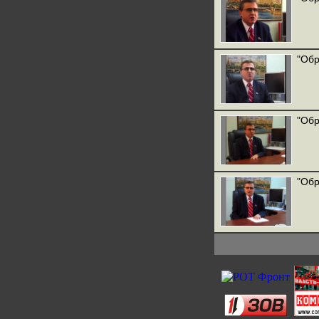
"Обр
"Обр
"Обр