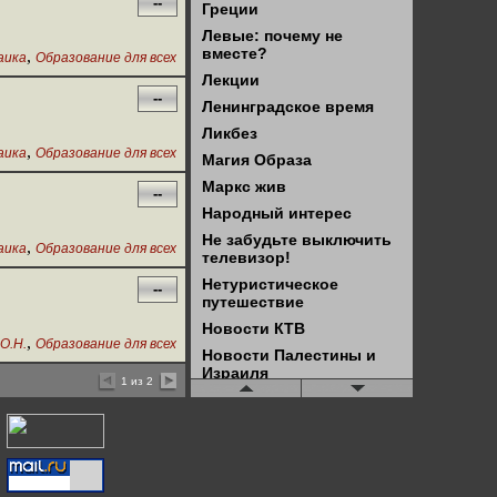
--
Греции
Левые: почему не
вместе?
,
аика
Образование для всех
Лекции
--
Ленинградское время
Ликбез
,
аика
Образование для всех
Магия Образа
Маркс жив
--
Народный интерес
Не забудьте выключить
,
аика
Образование для всех
телевизор!
Нетуристическое
--
путешествие
Новости КТВ
,
О.Н.
Образование для всех
Новости Палестины и
Израиля
1 из 2
Новостной блок КТВ
(старые)
Обзор буржуазного
права
Обзор новостей