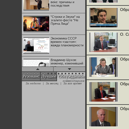
веке: причины и
последствия
Обра
"Строки и Звуки" на
эгалите-фесте "Не
Пряча Лица"
О. С
Экономика СССР
времен «застоя»:
жажда планомерности
Обра
Владимир Шухов:
инженер, изменивший
мир
Резонанс
Лучшее
Обсуждаемое
комментариев:
"Аркадий Коц" на
Обра
За неделю
|
За месяц
|
За все время
эгалите-фесте "Не
Пряча Лица"
Контрапункты
глобализации:
Обра
геополитэкономическ
ий анализ
100 лет Ноябрьской
революции в