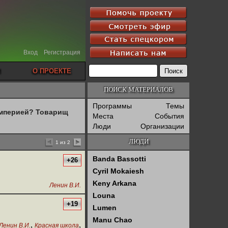
Вход
Регистрация
О ПРОЕКТЕ
ПОИСК МАТЕРИАЛОВ
Программы
Темы
империей? Товарищ
Места
События
Люди
Организации
ЛЮДИ
1 из 2
Banda Bassotti
+26
Cyril Mokaiesh
Keny Arkana
Ленин В.И.
Louna
+19
Lumen
Manu Chao
,
,
Ленин В.И.
Красная школа