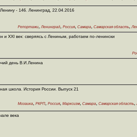
 Ленину - 146. Ленинград, 22.04.2016
,
,
,
,
,
Репортажи
Ленинград
Россия
Самара
Самарская область
Ле
н и XXI век: сверяясь с Лениным, работаем по-ленински
Ро
чий день В.И.Ленина
ная школа. История России. Выпуск 21
,
,
,
,
,
,
Мозаика
РКРП
Россия
Марксизм
Самара
Самарская область
чале века