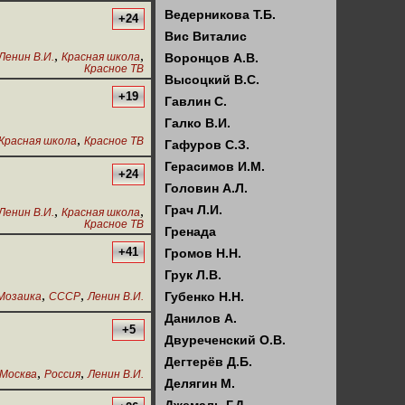
Ведерникова Т.Б.
+24
Вис Виталис
,
,
Ленин В.И.
Красная школа
Воронцов А.В.
Красное ТВ
Высоцкий В.С.
+19
Гавлин С.
Галко В.И.
,
Красная школа
Красное ТВ
Гафуров С.З.
Герасимов И.М.
+24
Головин А.Л.
Грач Л.И.
,
,
Ленин В.И.
Красная школа
Красное ТВ
Гренада
+41
Громов Н.Н.
Грук Л.В.
,
,
Губенко Н.Н.
Мозаика
СССР
Ленин В.И.
Данилов А.
+5
Двуреченский О.В.
Дегтерёв Д.Б.
,
,
Москва
Россия
Ленин В.И.
Делягин М.