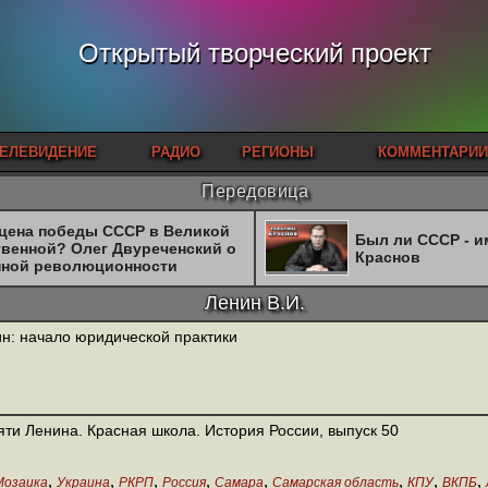
Открытый творческий проект
ЕЛЕВИДЕНИЕ
РАДИО
РЕГИОНЫ
КОММЕНТАРИИ
Передовица
 цена победы СССР в Великой
Был ли СССР - 
твенной? Олег Двуреченский о
Краснов
нной революционности
Ленин В.И.
н: начало юридической практики
ти Ленина. Красная школа. История России, выпуск 50
,
,
,
,
,
,
,
,
Мозаика
Украина
РКРП
Россия
Самара
Самарская область
КПУ
ВКПБ