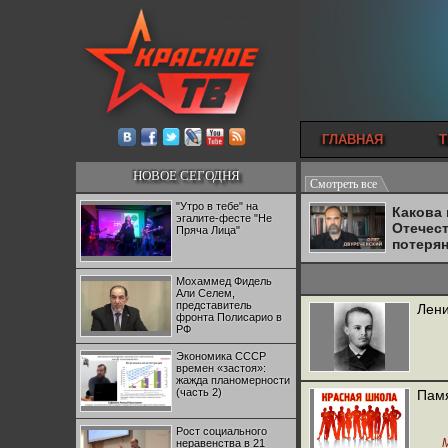
ГЛАВНАЯ
Т
НОВОЕ СЕГОДНЯ
Смотреть все
"Утро в тебе" на
Какова
эгалите-фесте "Не
Отечес
Пряча Лица"
потеря
Мохаммед Фидель
Али Селем,
представитель
Лени
фронта Полисарио в
РФ
Экономика СССР
времен «застоя»:
жажда планомерности
(часть 2)
Памя
Рост социального
неравенства в 21