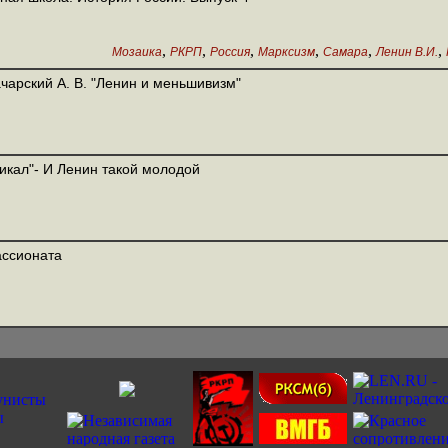
,
,
,
,
,
,
Мозаика
РКРП
Россия
Марксизм
Самара
Ленин В.И.
чарский А. В. "Ленин и меньшивизм"
икал"- И Ленин такой молодой
ссионата