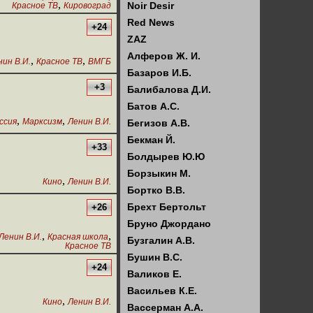
,
Noir Desir
Красное ТВ
Кировоград
Red News
+24
ZAZ
Алферов Ж. И.
,
,
нин В.И.
Красное ТВ
ВМГБ
Базаров И.Б.
+3
Балибалова Д.И.
Батов А.С.
,
,
ссия
Марксизм
Ленин В.И.
Бегизов А.В.
Бекман Й.
+33
Болдырев Ю.Ю
Борзыкин М.
,
Кино
Ленин В.И.
Бортко В.В.
Брехт Бертольт
+26
Бруно Джордано
,
,
Ленин В.И.
Красная школа
Бузгалин А.В.
Красное ТВ
Бушин В.С.
+24
Валиков Е.
Васильев К.Е.
,
Кино
Ленин В.И.
Вассерман А.А.