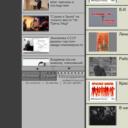
веке: причины и
последствия
В.И.
"Строки и Звуки" на
эгалите-фесте "Не
Пряча Лица"
Лени
Экономика СССР
времен «застоя»:
жажда планомерности
Рабо
Владимир Шухов:
инженер, изменивший
мир
Резонанс
Лучшее
Обсуждаемое
комментариев:
"Аркадий Коц" на
Крас
За неделю
|
За месяц
|
За все время
эгалите-фесте "Не
Пряча Лица"
Контрапункты
глобализации:
В на
геополитэкономическ
ий анализ
100 лет Ноябрьской
революции в