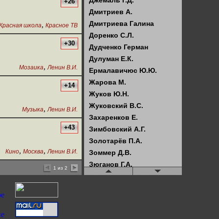
Джемаль Г.Д.
+26
Дмитриев А.
Дмитриева Галина
,
Красная школа
Красное ТВ
Доренко С.Л.
+30
Дудченко Герман
Дулуман Е.К.
,
Мозаика
Ленин В.И.
Ермалавичюс Ю.Ю.
Жарова М.
+14
Жуков Ю.Н.
Жуковский В.С.
,
Музыка
Ленин В.И.
Захаренков Е.
+43
Зимбовский А.Г.
Золотарёв П.А.
,
,
Кино
Москва
Ленин В.И.
Зоммер Д.В.
Зюганов Г.А.
1 из 2
Илюхин В.И.
Искрова Е.
Кагарлицкий Б.Ю.
Казённов А.С.