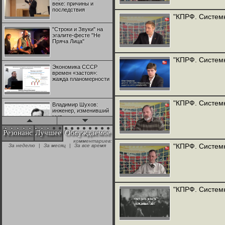
веке: причины и
последствия
"КПРФ. Системн
"Строки и Звуки" на
эгалите-фесте "Не
Пряча Лица"
"КПРФ. Систем
Экономика СССР
времен «застоя»:
жажда планомерности
"КПРФ. Системн
Владимир Шухов:
инженер, изменивший
мир
Резонанс
Лучшее
Обсуждаемое
комментариев:
"Аркадий Коц" на
"КПРФ. Системн
За неделю
|
За месяц
|
За все время
эгалите-фесте "Не
Пряча Лица"
Контрапункты
глобализации:
"КПРФ. Системн
геополитэкономическ
ий анализ
100 лет Ноябрьской
революции в