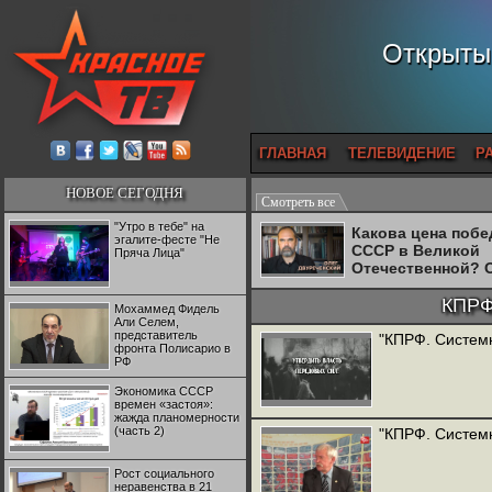
Открытый
ГЛАВНАЯ
ТЕЛЕВИДЕНИЕ
Р
НОВОЕ СЕГОДНЯ
Смотреть все
"Утро в тебе" на
Какова цена поб
эгалите-фесте "Не
СССР в Великой
Пряча Лица"
Отечественной? 
Двуреченский о
потерянной
КПРФ
Мохаммед Фидель
революционност
Али Селем,
представитель
"КПРФ. Систем
фронта Полисарио в
РФ
Экономика СССР
времен «застоя»:
жажда планомерности
(часть 2)
"КПРФ. Системн
Рост социального
неравенства в 21