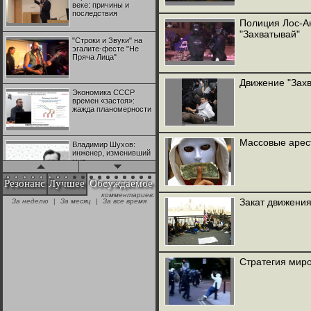
веке: причины и
последствия
Полиция Лос-А
"Захватывай"
"Строки и Звуки" на
эгалите-фесте "Не
Пряча Лица"
Движение "Захв
Экономика СССР
времен «застоя»:
жажда планомерности
Массовые арес
Владимир Шухов:
инженер, изменивший
мир
Резонанс
Лучшее
Обсуждаемое
комментариев:
"Аркадий Коц" на
Закат движения
За неделю
|
За месяц
|
За все время
эгалите-фесте "Не
Пряча Лица"
Контрапункты
глобализации:
Стратегия миро
геополитэкономическ
ий анализ
100 лет Ноябрьской
революции в