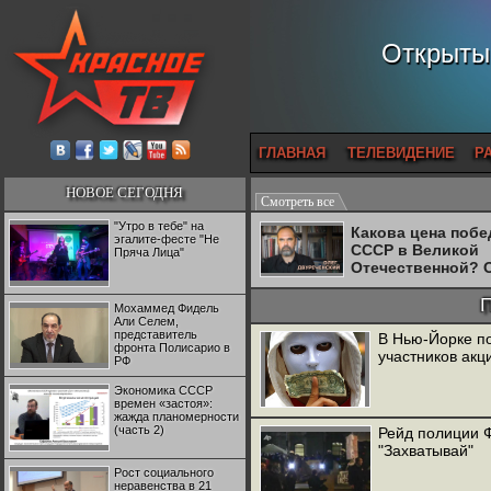
Открытый
ГЛАВНАЯ
ТЕЛЕВИДЕНИЕ
Р
НОВОЕ СЕГОДНЯ
Смотреть все
"Утро в тебе" на
Какова цена поб
эгалите-фесте "Не
СССР в Великой
Пряча Лица"
Отечественной? 
Двуреченский о
потерянной
Мохаммед Фидель
революционност
Али Селем,
представитель
В Нью-Йорке по
фронта Полисарио в
участников акц
РФ
Экономика СССР
времен «застоя»:
жажда планомерности
(часть 2)
Рейд полиции 
"Захватывай"
Рост социального
неравенства в 21