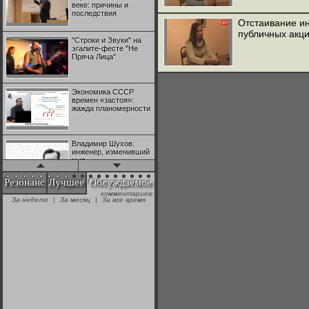
веке: причины и
последствия
Отстаивание и
публичных акци
"Строки и Звуки" на
эгалите-фесте "Не
Пряча Лица"
Экономика СССР
времен «застоя»:
жажда планомерности
Владимир Шухов:
инженер, изменивший
мир
Резонанс
Лучшее
Обсуждаемое
комментариев:
"Аркадий Коц" на
За неделю
|
За месяц
|
За все время
эгалите-фесте "Не
Пряча Лица"
Контрапункты
глобализации:
геополитэкономическ
ий анализ
100 лет Ноябрьской
революции в