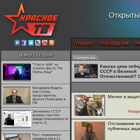
Открытый
ГЛАВНАЯ
ТЕЛЕВИДЕНИЕ
Р
НОВОЕ СЕГОДНЯ
Смотреть все
"Утро в тебе" на
Какова цена поб
эгалите-фесте "Не
СССР в Великой
Пряча Лица"
Отечественной? 
Двуреченский о
потерянной
Мохаммед Фидель
революционност
Али Селем,
представитель
Митинг в защит
фронта Полисарио в
РФ
Экономика СССР
Репор
времен «застоя»:
жажда планомерности
(часть 2)
Отстаивание и
публичных акци
Рост социального
неравенства в 21