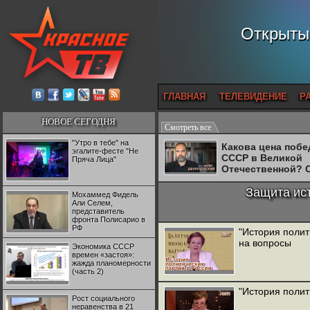
Открытый
ГЛАВНАЯ
ТЕЛЕВИДЕНИЕ
Р
НОВОЕ СЕГОДНЯ
Смотреть все
"Утро в тебе" на
Какова цена поб
эгалите-фесте "Не
СССР в Великой
Пряча Лица"
Отечественной? 
Двуреченский о
потерянной
Защита ист
Мохаммед Фидель
революционност
Али Селем,
представитель
фронта Полисарио в
РФ
"История полит
на вопросы
Экономика СССР
времен «застоя»:
жажда планомерности
(часть 2)
"История полит
Рост социального
неравенства в 21