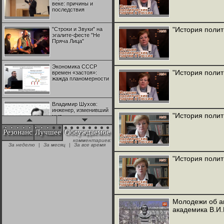
веке: причины и
последствия
"История полит
"Строки и Звуки" на
эгалите-фесте "Не
Пряча Лица"
Экономика СССР
"История полит
времен «застоя»:
жажда планомерности
Владимир Шухов:
инженер, изменивший
"История полит
мир
Резонанс
Лучшее
Обсуждаемое
комментариев:
"Аркадий Коц" на
За неделю
|
За месяц
|
За все время
эгалите-фесте "Не
Пряча Лица"
"История полит
Контрапункты
глобализации:
геополитэкономическ
ий анализ
Молодежи об а
академика В.И
100 лет Ноябрьской
революции в