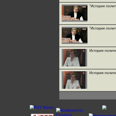
"История полит
"История полит
История полити
История полити