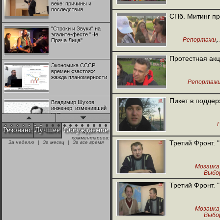
веке: причины и
последствия
СПб. Митинг пр
"Строки и Звуки" на
эгалите-фесте "Не
,
Репортажи
Пряча Лица"
Протестная акц
Экономика СССР
времен «застоя»:
жажда планомерности
Репортаж
Пикет в поддер
Владимир Шухов:
инженер, изменивший
мир
Резонанс
Лучшее
Обсуждаемое
комментариев:
"Аркадий Коц" на
Третий Фронт. 
За неделю
|
За месяц
|
За все время
эгалите-фесте "Не
Пряча Лица"
Мозаика
Выбор
Контрапункты
глобализации:
Третий Фронт. 
геополитэкономическ
ий анализ
Мозаика
100 лет Ноябрьской
Выбор
революции в