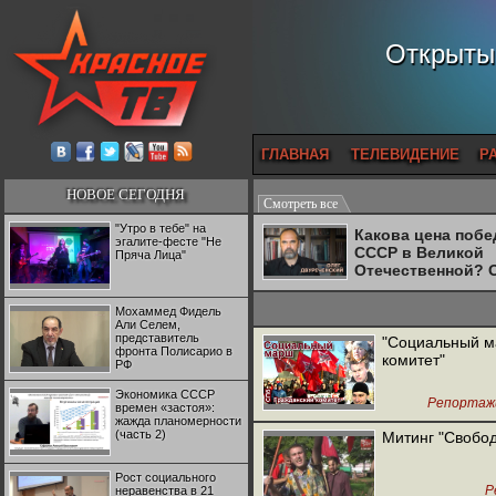
Открытый
ГЛАВНАЯ
ТЕЛЕВИДЕНИЕ
Р
НОВОЕ СЕГОДНЯ
Смотреть все
"Утро в тебе" на
Какова цена поб
эгалите-фесте "Не
СССР в Великой
Пряча Лица"
Отечественной? 
Двуреченский о
потерянной
Мохаммед Фидель
революционност
Али Селем,
представитель
"Социальный ма
фронта Полисарио в
комитет"
РФ
Экономика СССР
Репортаж
времен «застоя»:
жажда планомерности
(часть 2)
Митинг "Свобод
Рост социального
Р
неравенства в 21