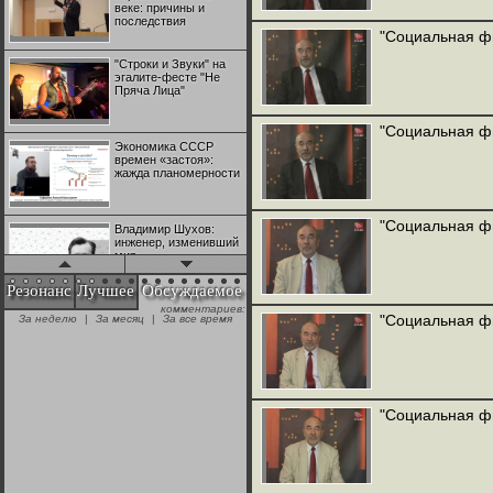
веке: причины и
последствия
"Социальная ф
"Строки и Звуки" на
эгалите-фесте "Не
Пряча Лица"
"Социальная ф
Экономика СССР
времен «застоя»:
жажда планомерности
"Социальная ф
Владимир Шухов:
инженер, изменивший
мир
Резонанс
Лучшее
Обсуждаемое
комментариев:
"Аркадий Коц" на
"Социальная ф
За неделю
|
За месяц
|
За все время
эгалите-фесте "Не
Пряча Лица"
Контрапункты
глобализации:
"Социальная ф
геополитэкономическ
ий анализ
100 лет Ноябрьской
революции в