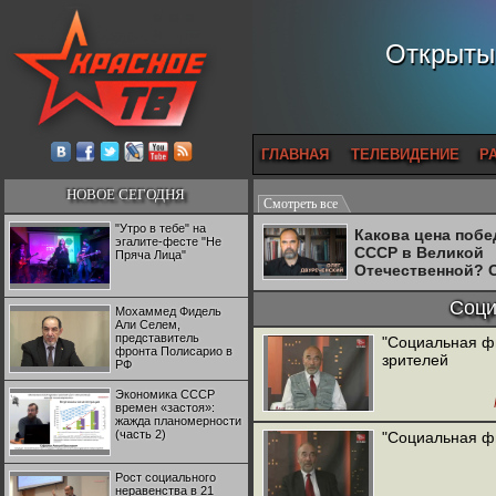
Открытый
ГЛАВНАЯ
ТЕЛЕВИДЕНИЕ
Р
НОВОЕ СЕГОДНЯ
Смотреть все
"Утро в тебе" на
Какова цена поб
эгалите-фесте "Не
СССР в Великой
Пряча Лица"
Отечественной? 
Двуреченский о
потерянной
Соци
Мохаммед Фидель
революционност
Али Селем,
представитель
"Социальная фи
фронта Полисарио в
зрителей
РФ
Экономика СССР
времен «застоя»:
жажда планомерности
(часть 2)
"Социальная ф
Рост социального
неравенства в 21