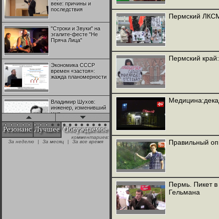
веке: причины и
последствия
Пермский ЛКСМ:
"Строки и Звуки" на
эгалите-фесте "Не
Пряча Лица"
Пермский край
Экономика СССР
времен «застоя»:
жажда планомерности
Медицина:дека
Владимир Шухов:
инженер, изменивший
мир
Резонанс
Лучшее
Обсуждаемое
комментариев:
"Аркадий Коц" на
Правильный оп
За неделю
|
За месяц
|
За все время
эгалите-фесте "Не
Пряча Лица"
Контрапункты
глобализации:
Пермь. Пикет в
геополитэкономическ
Гельмана
ий анализ
100 лет Ноябрьской
революции в