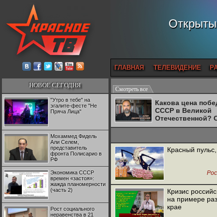
Открытый
ГЛАВНАЯ
ТЕЛЕВИДЕНИЕ
Р
НОВОЕ СЕГОДНЯ
Смотреть все
"Утро в тебе" на
Какова цена поб
эгалите-фесте "Не
СССР в Великой
Пряча Лица"
Отечественной? 
Двуреченский о
потерянной
Мохаммед Фидель
революционност
Али Селем,
представитель
Красный пульс,
фронта Полисарио в
РФ
Экономика СССР
Рос
времен «застоя»:
жажда планомерности
(часть 2)
Кризис россий
на примере ра
крае
Рост социального
неравенства в 21