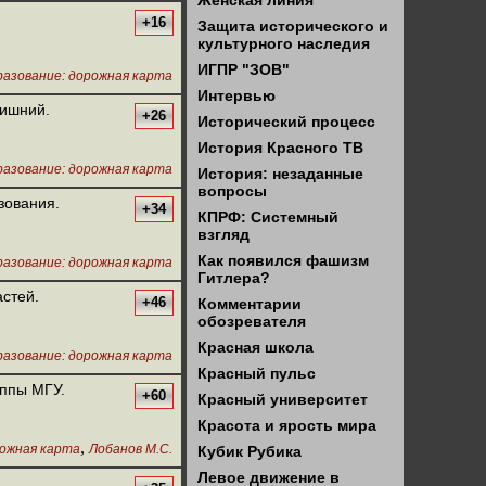
Женская линия
+16
Защита исторического и
культурного наследия
ИГПР "ЗОВ"
азование: дорожная карта
Интервью
лишний.
+26
Исторический процесс
История Красного ТВ
азование: дорожная карта
История: незаданные
вопросы
зования.
+34
КПРФ: Системный
взгляд
Как появился фашизм
азование: дорожная карта
Гитлера?
стей.
+46
Комментарии
обозревателя
Красная школа
азование: дорожная карта
Красный пульс
уппы МГУ.
+60
Красный университет
Красота и ярость мира
,
рожная карта
Лобанов М.С.
Кубик Рубика
Левое движение в