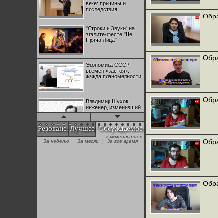
веке: причины и
последствия
Обра
"Строки и Звуки" на
эгалите-фесте "Не
Пряча Лица"
Обра
Экономика СССР
времен «застоя»:
жажда планомерности
Обра
Владимир Шухов:
инженер, изменивший
мир
Резонанс
Лучшее
Обсуждаемое
комментариев:
"Аркадий Коц" на
Обра
За неделю
|
За месяц
|
За все время
эгалите-фесте "Не
Пряча Лица"
Контрапункты
глобализации:
Обра
геополитэкономическ
ий анализ
100 лет Ноябрьской
революции в