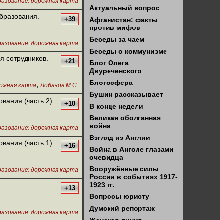
азование: дорожная карта
Актуальный вопрос
образования.
+39
Афганистан: факты
против мифов
Беседы за чаем
азование: дорожная карта
Беседы о коммунизме
я сотрудников.
+21
Блог Олега
Двуреченского
Блогосфера
,
рожная карта
Лобанов М.С.
Бушин рассказывает
вания (часть 2).
+10
В конце недели
Великая оболганная
война
азование: дорожная карта
Взгляд из Англии
вания (часть 1).
+16
Война в Анголе глазами
очевидца
Вооружённые силы
азование: дорожная карта
России в событиях 1917-
1923 гг.
+13
Вопросы юристу
Думский репортаж
азование: дорожная карта