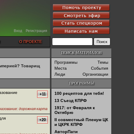
Вход
Регистрация
О ПРОЕКТЕ
ПОИСК МАТЕРИАЛОВ
Программы
Темы
империей? Товарищ
Места
События
Люди
Организации
ПРОГРАММЫ
разование
100 рецептов для тебя!
+11
13 Съезд КПРФ
1917: от Февраля к
азование: дорожная карта
Октябрю
для
II совместный Пленум ЦК
+20
и ЦКРК КПРФ
АвторПати