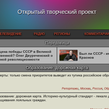
Открытый творческий проект
ЕЛЕВИДЕНИЕ
РАДИО
РЕГИОНЫ
КОММЕНТАРИИ
Передовица
 цена победы СССР в Великой
Был ли СССР - 
твенной? Олег Двуреченский о
Краснов
нной революционности
Образование: дорожная карта
ерты: только смена приоритетов выведет из тупика российское об
,
,
,
Репортажи
Москва
Россия
Обр
зование: дорожная карта. Историко-культурный стандарт - лекало 
щивания лояльных граждан.