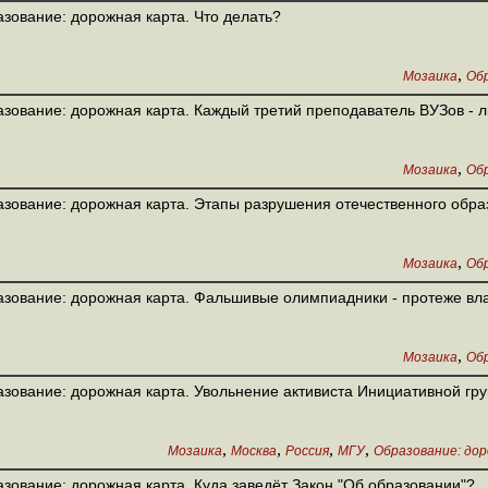
зование: дорожная карта. Что делать?
,
Мозаика
Обр
зование: дорожная карта. Каждый третий преподаватель ВУЗов - 
,
Мозаика
Обр
зование: дорожная карта. Этапы разрушения отечественного обра
,
Мозаика
Обр
зование: дорожная карта. Фальшивые олимпиадники - протеже вла
,
Мозаика
Обр
зование: дорожная карта. Увольнение активиста Инициативной гр
,
,
,
,
Мозаика
Москва
Россия
МГУ
Образование: до
зование: дорожная карта. Куда заведёт Закон "Об образовании"?