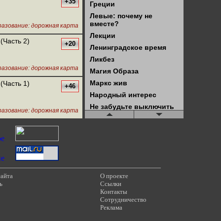
+35
Греции
Левые: почему не
вместе?
азование: дорожная карта
Лекции
(Часть 2)
+20
Ленинградское время
Ликбез
азование: дорожная карта
Магия Образа
Маркс жив
(Часть 1)
+46
Народный интерес
Не забудьте выключить
азование: дорожная карта
телевизор!
Нетуристическое
путешествие
Новости КТВ
Новости Палестины и
Израиля
сайта
О проекте
Новостной блок КТВ
ь
Ссылки
(старые)
Контакты
Обзор буржуазного
Сотрудничество
права
Реклама
Обзор новостей