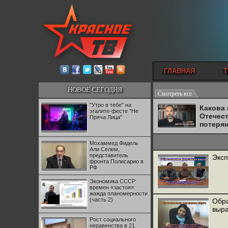
ГЛАВНАЯ
Т
НОВОЕ СЕГОДНЯ
Смотреть все
"Утро в тебе" на
Какова
эгалите-фесте "Не
Отечес
Пряча Лица"
потеря
Мохаммед Фидель
Али Селем,
представитель
Эксп
фронта Полисарио в
РФ
Экономика СССР
времен «застоя»:
жажда планомерности
(часть 2)
Обра
выра
Рост социального
неравенства в 21