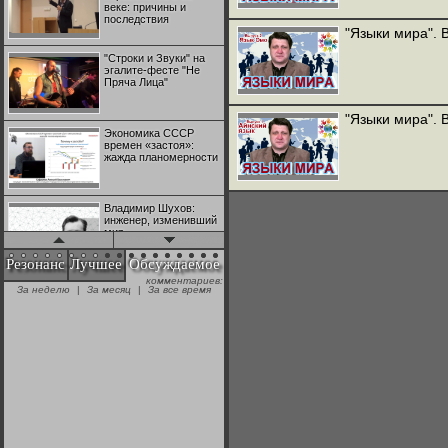
веке: причины и
последствия
"Языки мира". 
"Строки и Звуки" на
эгалите-фесте "Не
Пряча Лица"
"Языки мира". 
Экономика СССР
времен «застоя»:
жажда планомерности
Владимир Шухов:
инженер, изменивший
мир
Резонанс
Лучшее
Обсуждаемое
комментариев:
"Аркадий Коц" на
За неделю
|
За месяц
|
За все время
эгалите-фесте "Не
Пряча Лица"
Контрапункты
глобализации:
геополитэкономическ
ий анализ
100 лет Ноябрьской
революции в