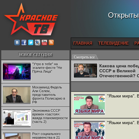
Открытый
ГЛАВНАЯ
ТЕЛЕВИДЕНИЕ
Р
НОВОЕ СЕГОДНЯ
Смотреть все
"Утро в тебе" на
Какова цена поб
эгалите-фесте "Не
СССР в Великой
Пряча Лица"
Отечественной? 
Двуреченский о
потерянной
Мохаммед Фидель
революционност
Али Селем,
представитель
"Языки мира". 
фронта Полисарио в
РФ
Экономика СССР
времен «застоя»:
жажда планомерности
(часть 2)
"Языки мира". 
Рост социального
неравенства в 21