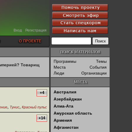
Вход
Регистрация
О ПРОЕКТЕ
ПОИСК МАТЕРИАЛОВ
Программы
Темы
империей? Товарищ
Места
События
Люди
Организации
МЕСТА
Австралия
+4
Азербайджан
Алма-Ата
,
,
ение
Тунис
Красный пульс
Амурская область
+14
Армения
Афганистан