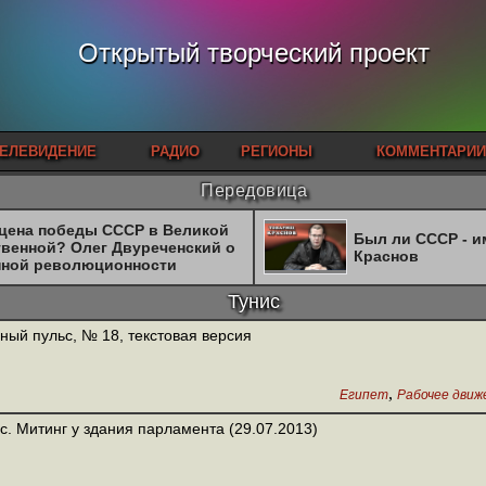
Открытый творческий проект
ЕЛЕВИДЕНИЕ
РАДИО
РЕГИОНЫ
КОММЕНТАРИИ
Передовица
 цена победы СССР в Великой
Был ли СССР - 
твенной? Олег Двуреченский о
Краснов
нной революционности
Тунис
ный пульс, № 18, текстовая версия
,
Египет
Рабочее движ
с. Митинг у здания парламента (29.07.2013)