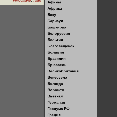
,
Репортажи
Тунис
Афины
Африка
Баку
Барнаул
Башкирия
Белоруссия
Бельгия
Благовещенск
Боливия
Бразилия
Брюссель
Великобритания
Венесуэла
Вологда
Воронеж
Вьетнам
Германия
Госдума РФ
Греция