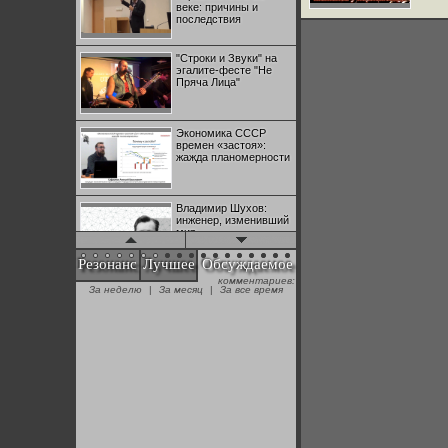
веке: причины и
последствия
"Строки и Звуки" на
эгалите-фесте "Не
Пряча Лица"
Экономика СССР
времен «застоя»:
жажда планомерности
Владимир Шухов:
инженер, изменивший
мир
Резонанс
Лучшее
Обсуждаемое
комментариев:
"Аркадий Коц" на
За неделю
|
За месяц
|
За все время
эгалите-фесте "Не
Пряча Лица"
Контрапункты
глобализации:
геополитэкономическ
ий анализ
100 лет Ноябрьской
революции в