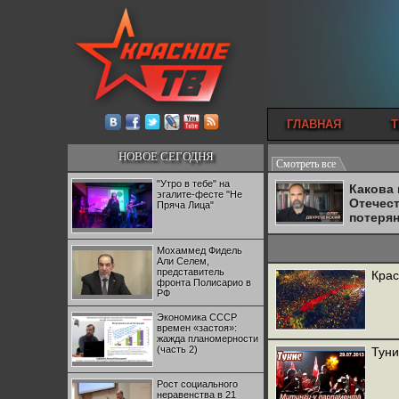
ГЛАВНАЯ
Т
НОВОЕ СЕГОДНЯ
Смотреть все
"Утро в тебе" на
Какова
эгалите-фесте "Не
Отечес
Пряча Лица"
потеря
Мохаммед Фидель
Али Селем,
представитель
Крас
фронта Полисарио в
РФ
Экономика СССР
времен «застоя»:
жажда планомерности
(часть 2)
Туни
Рост социального
неравенства в 21