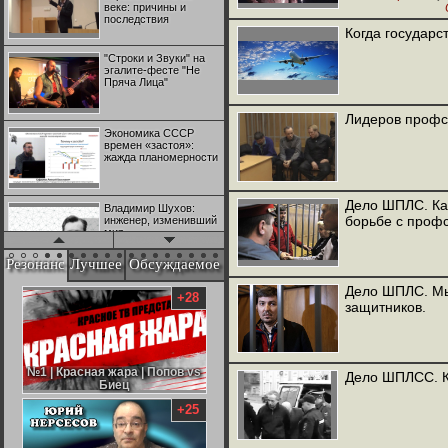
веке: причины и
последствия
Когда государс
"Строки и Звуки" на
эгалите-фесте "Не
Пряча Лица"
Лидеров профс
Экономика СССР
времен «застоя»:
жажда планомерности
Дело ШПЛС. Ка
Владимир Шухов:
борьбе с проф
инженер, изменивший
мир
Резонанс
Лучшее
Обсуждаемое
"Аркадий Коц" на
Дело ШПЛС. Мы
эгалите-фесте "Не
+28
защитников.
Пряча Лица"
Контрапункты
глобализации:
№1 | Красная жара | Попов vs
№1 | Красная жара | Попов vs
Дело ШПЛСС. Ка
геополитэкономическ
Биец
Биец
ий анализ
+25
100 лет Ноябрьской
революции в