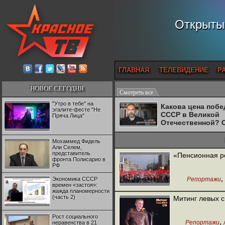
Открытый
ГЛАВНАЯ
ТЕЛЕВИДЕНИЕ
Р
НОВОЕ СЕГОДНЯ
Смотреть все
"Утро в тебе" на
Какова цена поб
эгалите-фесте "Не
СССР в Великой
Пряча Лица"
Отечественной? 
Двуреченский о
потерянной
Мохаммед Фидель
революционност
Али Селем,
представитель
«Пенсионная р
фронта Полисарио в
РФ
,
Экономика СССР
Репортажи
времен «застоя»:
жажда планомерности
Конфедерац
(часть 2)
Митинг левых с
Рост социального
,
Репортажи
неравенства в 21