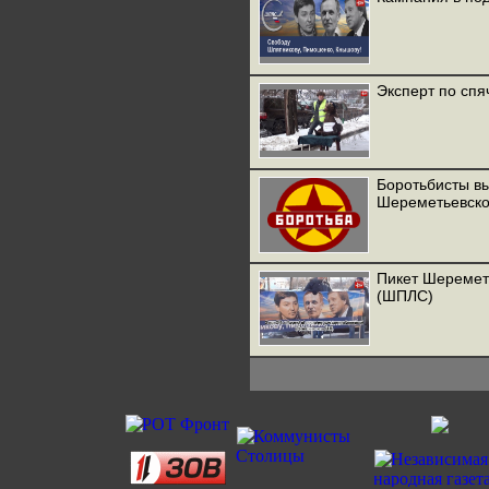
Эксперт по спя
Боротьбисты в
Шереметьевско
Пикет Шеремет
(ШПЛС)