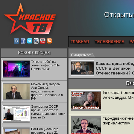
Открытый
ГЛАВНАЯ
ТЕЛЕВИДЕНИЕ
Р
НОВОЕ СЕГОДНЯ
Смотреть все
"Утро в тебе" на
Какова цена поб
эгалите-фесте "Не
СССР в Великой
Пряча Лица"
Отечественной? 
Двуреченский о
потерянной
Бл
Мохаммед Фидель
революционност
Али Селем,
представитель
Блокада Ленин
фронта Полисарио в
Александра Ми
РФ
Экономика СССР
времен «застоя»:
жажда планомерности
(часть 2)
"Дождевики"-н
журналистику
Рост социального
неравенства в 21