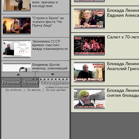
веке: причины и
последствия
Блокада Ленин
Евдокия Алекс
"Строки и Звуки" на
эгалите-фесте "Не
Пряча Лица"
Салют к 70-лет
Экономика СССР
времен «застоя»:
жажда планомерности
Блокада Ленинг
Владимир Шухов:
Анатолий Григ
инженер, изменивший
мир
Резонанс
Лучшее
Обсуждаемое
комментариев:
"Аркадий Коц" на
Блокада Ленинг
За неделю
|
За месяц
|
За все время
эгалите-фесте "Не
снятия блокад
Пряча Лица"
Контрапункты
глобализации:
геополитэкономическ
ий анализ
100 лет Ноябрьской
революции в