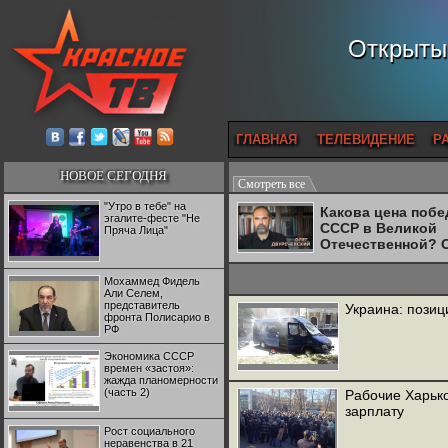
Открытый
ГЛАВНАЯ
ТЕЛЕВИДЕНИЕ
Р
НОВОЕ СЕГОДНЯ
Смотреть все
"Утро в тебе" на
Какова цена поб
эгалите-фесте "Не
СССР в Великой
Пряча Лица"
Отечественной? 
Двуреченский о
потерянной
Мохаммед Фидель
революционност
Али Селем,
представитель
Украина: позиц
фронта Полисарио в
РФ
Экономика СССР
времен «застоя»:
жажда планомерности
(часть 2)
Рабочие Харько
зарплату
Рост социального
неравенства в 21