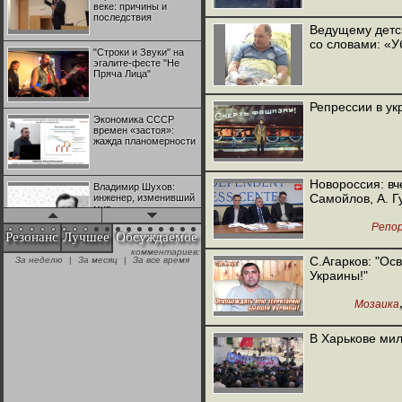
веке: причины и
последствия
Ведущему детс
со словами: «У
"Строки и Звуки" на
эгалите-фесте "Не
Пряча Лица"
Репрессии в ук
Экономика СССР
времен «застоя»:
жажда планомерности
Новороссия: вче
Владимир Шухов:
Самойлов, А. Гу
инженер, изменивший
мир
Репо
Резонанс
Лучшее
Обсуждаемое
комментариев:
"Аркадий Коц" на
С.Агарков: "О
За неделю
|
За месяц
|
За все время
эгалите-фесте "Не
Украины!"
Пряча Лица"
Мозаика
Контрапункты
глобализации:
В Харькове ми
геополитэкономическ
ий анализ
100 лет Ноябрьской
революции в