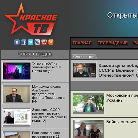
Открытый
ГЛАВНАЯ
ТЕЛЕВИДЕНИЕ
Р
НОВОЕ СЕГОДНЯ
Смотреть все
"Утро в тебе" на
Какова цена поб
эгалите-фесте "Не
СССР в Великой
Пряча Лица"
Отечественной? 
Двуреченский о
потерянной
Мохаммед Фидель
революционност
Али Селем,
представитель
Московский пр
фронта Полисарио в
Украины
РФ
Экономика СССР
времен «застоя»:
жажда планомерности
(часть 2)
Бойцы ополчен
Рост социального
неравенства в 21