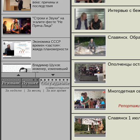
веке: причины и
последствия
Интервью с беж
"Строки и Звуки" на
эгалите-фесте "Не
Пряча Лица"
Славянск. Обр
Экономика СССР
времен «застоя»:
жажда планомерности
Ополченцы ост
Владимир Шухов:
инженер, изменивший
мир
Резонанс
Лучшее
Обсуждаемое
комментариев:
"Аркадий Коц" на
Многодетная с
За неделю
|
За месяц
|
За все время
эгалите-фесте "Не
Пряча Лица"
Репортажи
Контрапункты
глобализации:
Славянск 1 ию
геополитэкономическ
ий анализ
100 лет Ноябрьской
революции в