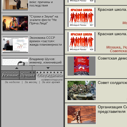
веке: причины и
последствия
Красная школа.
"Строки и Звуки" на
эгалите-фесте "Не
Мо
Пряча Лица"
Красная школа.
Экономика СССР
времен «застоя»:
жажда планомерности
,
Мозаика
Ук
Советска
Советская демо
Владимир Шухов:
инженер, изменивший
мир
Резонанс
Лучшее
Обсуждаемое
комментариев:
"Аркадий Коц" на
Совет солдатск
За неделю
|
За месяц
|
За все время
эгалите-фесте "Не
Пряча Лица"
Контрапункты
глобализации:
Организация Со
геополитэкономическ
представителя
ий анализ
100 лет Ноябрьской
революции в