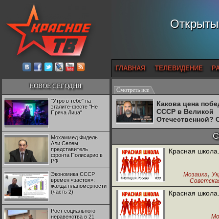
Открытый
ГЛАВНАЯ
ТЕЛЕВИДЕНИЕ
Р
НОВОЕ СЕГОДНЯ
Смотреть все
"Утро в тебе" на
Какова цена поб
эгалите-фесте "Не
СССР в Великой
Пряча Лица"
Отечественной? 
Двуреченский о
потерянной
С
Мохаммед Фидель
революционност
Али Селем,
представитель
Красная школа.
фронта Полисарио в
РФ
,
Экономика СССР
Мозаика
Ук
времен «застоя»:
Советска
жажда планомерности
(часть 2)
Красная школа.
Рост социального
Мо
неравенства в 21