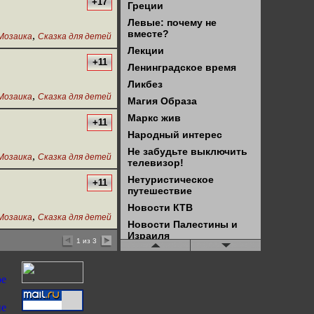
+17
Греции
Левые: почему не
вместе?
,
Мозаика
Сказка для детей
Лекции
+11
Ленинградское время
Ликбез
,
Мозаика
Сказка для детей
Магия Образа
Маркс жив
+11
Народный интерес
Не забудьте выключить
,
Мозаика
Сказка для детей
телевизор!
Нетуристическое
+11
путешествие
Новости КТВ
,
Мозаика
Сказка для детей
Новости Палестины и
Израиля
1 из 3
Новостной блок КТВ
(старые)
Обзор буржуазного
права
Обзор новостей