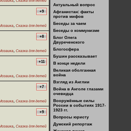
,
Мозаика
Сказка для детей
Актуальный вопрос
+9
Афганистан: факты
против мифов
Беседы за чаем
,
Мозаика
Сказка для детей
Беседы о коммунизме
+8
Блог Олега
Двуреченского
Блогосфера
,
Мозаика
Сказка для детей
Бушин рассказывает
+11
В конце недели
Великая оболганная
война
,
Мозаика
Сказка для детей
Взгляд из Англии
+7
Война в Анголе глазами
очевидца
,
Вооружённые силы
Мозаика
Сказка для детей
России в событиях 1917-
1923 гг.
+9
Вопросы юристу
Думский репортаж
,
Мозаика
Сказка для детей