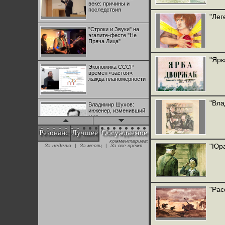
веке: причины и
последствия
"Лег
"Строки и Звуки" на
эгалите-фесте "Не
Пряча Лица"
"Ярк
Экономика СССР
времен «застоя»:
жажда планомерности
"Вла
Владимир Шухов:
инженер, изменивший
мир
Резонанс
Лучшее
Обсуждаемое
комментариев:
"Аркадий Коц" на
"Юра
За неделю
|
За месяц
|
За все время
эгалите-фесте "Не
Пряча Лица"
Контрапункты
глобализации:
"Рас
геополитэкономическ
ий анализ
100 лет Ноябрьской
революции в