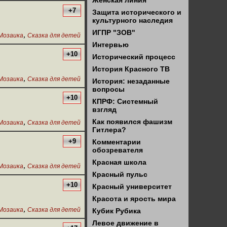
Женская линия
+7
Защита исторического и
культурного наследия
ИГПР "ЗОВ"
,
Мозаика
Сказка для детей
Интервью
+10
Исторический процесс
История Красного ТВ
,
Мозаика
Сказка для детей
История: незаданные
вопросы
+10
КПРФ: Системный
взгляд
,
Как появился фашизм
Мозаика
Сказка для детей
Гитлера?
+9
Комментарии
обозревателя
Красная школа
,
Мозаика
Сказка для детей
Красный пульс
+10
Красный университет
Красота и ярость мира
,
Мозаика
Сказка для детей
Кубик Рубика
Левое движение в