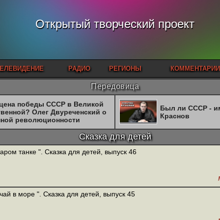
Открытый творческий проект
ЕЛЕВИДЕНИЕ
РАДИО
РЕГИОНЫ
КОММЕНТАРИИ
Передовица
 цена победы СССР в Великой
Был ли СССР - 
твенной? Олег Двуреченский о
Краснов
нной революционности
Сказка для детей
таром танке ". Сказка для детей, выпуск 46
чай в море ". Сказка для детей, выпуск 45