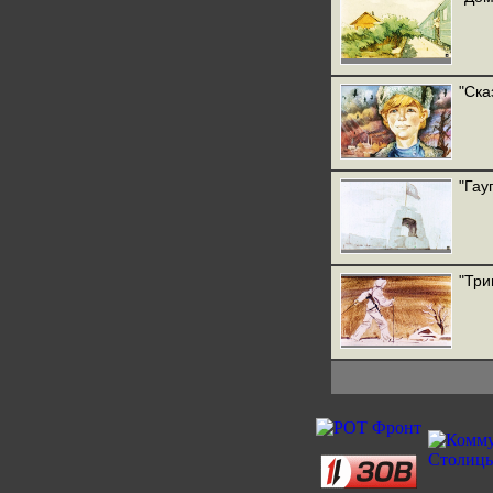
"Ска
"Гау
"Три