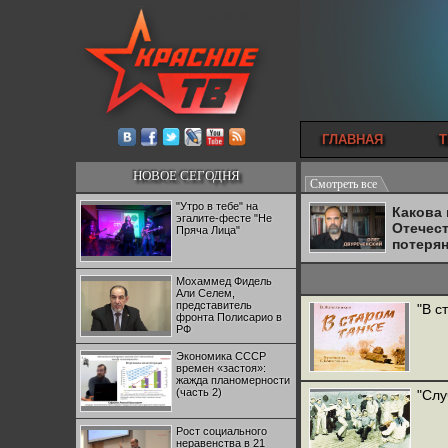
ГЛАВНАЯ
Т
НОВОЕ СЕГОДНЯ
Смотреть все
"Утро в тебе" на
Какова
эгалите-фесте "Не
Отечес
Пряча Лица"
потеря
Мохаммед Фидель
Али Селем,
представитель
"В с
фронта Полисарио в
РФ
Экономика СССР
времен «застоя»:
жажда планомерности
(часть 2)
"Слу
Рост социального
неравенства в 21