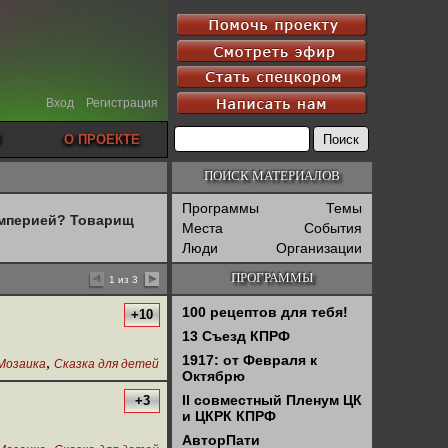
Вход
Регистрация
О ПРОЕКТЕ
ПОИСК МАТЕРИАЛОВ
Программы
Темы
империей? Товарищ
Места
События
Люди
Организации
ПРОГРАММЫ
1 из 3
100 рецептов для тебя!
+10
13 Съезд КПРФ
1917: от Февраля к
,
Мозаика
Сказка для детей
Октябрю
II совместный Пленум ЦК
+3
и ЦКРК КПРФ
АвторПати