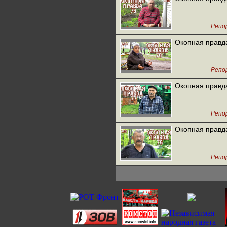
Репо
Окопная правд
Репо
Окопная правд
Репо
Окопная правд
Репо