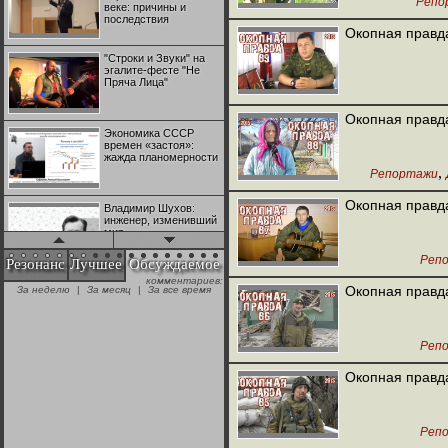
Репо
веке: причины и
последствия
Окопная правд
"Строки и Звуки" на
эгалите-фесте "Не
Пряча Лица"
Окопная правд
Экономика СССР
времен «застоя»:
жажда планомерности
,
Репортажи
Окопная правд
Владимир Шухов:
инженер, изменивший
мир
Реп
Резонанс
Лучшее
Обсуждаемое
комментариев:
"Аркадий Коц" на
Окопная правд
За неделю
|
За месяц
|
За все время
эгалите-фесте "Не
Пряча Лица"
Реп
Контрапункты
глобализации:
Окопная правд
геополитэкономическ
ий анализ
Реп
100 лет Ноябрьской
революции в