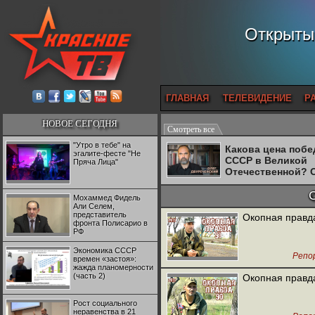
Открытый
ГЛАВНАЯ
ТЕЛЕВИДЕНИЕ
Р
НОВОЕ СЕГОДНЯ
Смотреть все
"Утро в тебе" на
Какова цена поб
эгалите-фесте "Не
СССР в Великой
Пряча Лица"
Отечественной? 
Двуреченский о
потерянной
Мохаммед Фидель
революционност
Али Селем,
представитель
Окопная правд
фронта Полисарио в
РФ
Экономика СССР
Репо
времен «застоя»:
жажда планомерности
(часть 2)
Окопная правд
Рост социального
неравенства в 21