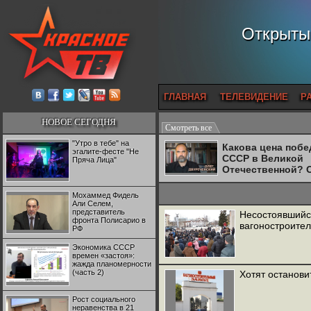
Открытый
ГЛАВНАЯ
ТЕЛЕВИДЕНИЕ
Р
НОВОЕ СЕГОДНЯ
Смотреть все
"Утро в тебе" на
Какова цена поб
эгалите-фесте "Не
СССР в Великой
Пряча Лица"
Отечественной? 
Двуреченский о
потерянной
Мохаммед Фидель
революционност
Али Селем,
представитель
Несостоявшийся
фронта Полисарио в
вагоностроите
РФ
Экономика СССР
времен «застоя»:
жажда планомерности
(часть 2)
Хотят останови
Рост социального
неравенства в 21