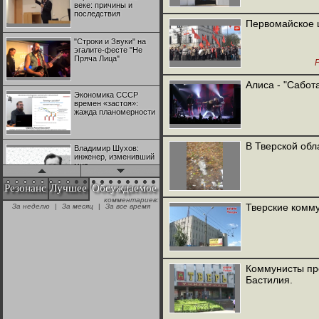
веке: причины и
последствия
Первомайское 
"Строки и Звуки" на
эгалите-фесте "Не
Пряча Лица"
Алиса - "Сабот
Экономика СССР
времен «застоя»:
жажда планомерности
В Тверской обл
Владимир Шухов:
инженер, изменивший
мир
Резонанс
Лучшее
Обсуждаемое
комментариев:
"Аркадий Коц" на
Тверские комм
За неделю
|
За месяц
|
За все время
эгалите-фесте "Не
Пряча Лица"
Контрапункты
глобализации:
Коммунисты пр
геополитэкономическ
Бастилия.
ий анализ
100 лет Ноябрьской
революции в