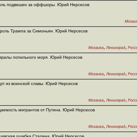
мль подвешен за оффшоры. Юрий Нерсесов
Мозаи
роль Трампа за Симоньян. Юрий Нерсесов
,
,
Мозаика
Ленинград
Росс
ралы попильного моря. Юрий Нерсесов
,
,
Мозаика
Ленинград
Росс
рт из воинской славы. Юрий Нерсесов
,
,
Мозаика
Ленинград
Росс
аемость мигрантов от Путина. Юрий Нерсесов
,
,
Мозаика
Ленинград
Росс
авская ошибка Сталина. Юрий Нерсесов