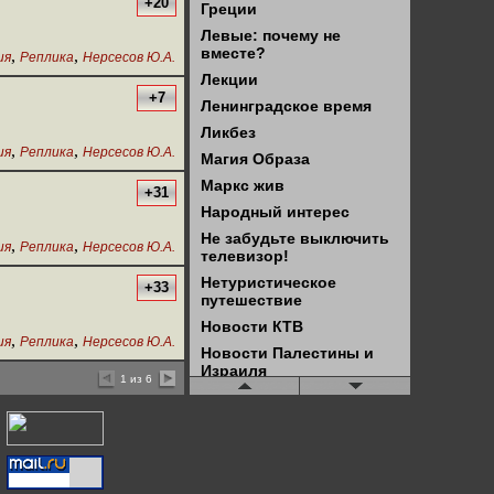
+20
Греции
Левые: почему не
вместе?
,
,
ия
Реплика
Нерсесов Ю.А.
Лекции
+7
Ленинградское время
Ликбез
,
,
ия
Реплика
Нерсесов Ю.А.
Магия Образа
Маркс жив
+31
Народный интерес
Не забудьте выключить
,
,
ия
Реплика
Нерсесов Ю.А.
телевизор!
Нетуристическое
+33
путешествие
Новости КТВ
,
,
ия
Реплика
Нерсесов Ю.А.
Новости Палестины и
Израиля
1 из 6
Новостной блок КТВ
(старые)
Обзор буржуазного
права
Обзор новостей