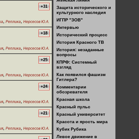
Женская линия
+31
Защита исторического и
культурного наследия
ИГПР "ЗОВ"
,
,
ка
Реплика
Нерсесов Ю.А.
Интервью
+18
Исторический процесс
История Красного ТВ
,
,
ия
Реплика
Нерсесов Ю.А.
История: незаданные
вопросы
+25
КПРФ: Системный
взгляд
,
,
Как появился фашизм
ия
Реплика
Нерсесов Ю.А.
Гитлера?
+24
Комментарии
обозревателя
Красная школа
,
,
ия
Реплика
Нерсесов Ю.А.
Красный пульс
+21
Красный университет
Красота и ярость мира
,
,
ия
Реплика
Нерсесов Ю.А.
Кубик Рубика
Левое движение в