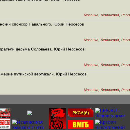
,
,
Мозаика
Ленинград
Росс
нский спонсор Навального. Юрий Нерсесов
,
,
Мозаика
Ленинград
Росс
ратели дерьма Соловьёва. Юрий Нерсесов
,
,
Мозаика
Ленинград
Росс
мерие путинской вертикали. Юрий Нерсесов
,
,
Мозаика
Ленинград
Росс