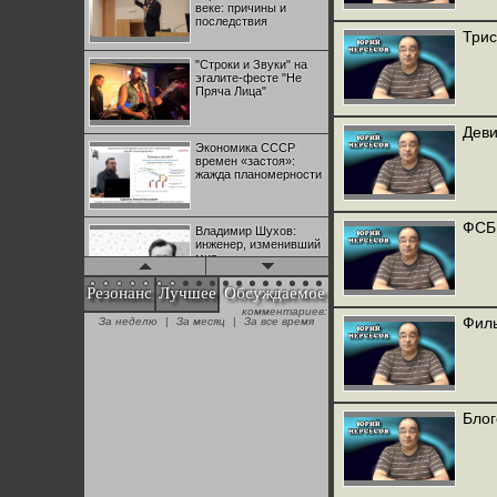
веке: причины и
последствия
Трис
"Строки и Звуки" на
эгалите-фесте "Не
Пряча Лица"
Деви
Экономика СССР
времен «застоя»:
жажда планомерности
ФСБ 
Владимир Шухов:
инженер, изменивший
мир
Резонанс
Лучшее
Обсуждаемое
комментариев:
"Аркадий Коц" на
Филь
За неделю
|
За месяц
|
За все время
эгалите-фесте "Не
Пряча Лица"
Контрапункты
глобализации:
Блог
геополитэкономическ
ий анализ
100 лет Ноябрьской
революции в