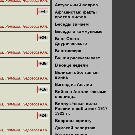
,
,
ия
Реплика
Нерсесов Ю.А.
Актуальный вопрос
+4
Афганистан: факты
против мифов
Беседы за чаем
,
,
ия
Реплика
Нерсесов Ю.А.
Беседы о коммунизме
+24
Блог Олега
Двуреченского
Блогосфера
,
,
ия
Реплика
Нерсесов Ю.А.
Бушин рассказывает
+36
В конце недели
Великая оболганная
война
,
,
ия
Реплика
Нерсесов Ю.А.
Взгляд из Англии
+16
Война в Анголе глазами
очевидца
,
,
Вооружённые силы
ия
Реплика
Нерсесов Ю.А.
России в событиях 1917-
1923 гг.
+24
Вопросы юристу
Думский репортаж
,
,
ия
Реплика
Нерсесов Ю.А.