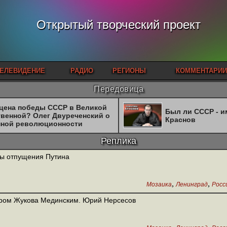
Открытый творческий проект
ЕЛЕВИДЕНИЕ
РАДИО
РЕГИОНЫ
КОММЕНТАРИИ
Передовица
 цена победы СССР в Великой
Был ли СССР - 
твенной? Олег Двуреченский о
Краснов
нной революционности
Реплика
ы отпущения Путина
,
,
Мозаика
Ленинград
Росс
ром Жукова Мединским. Юрий Нерсесов