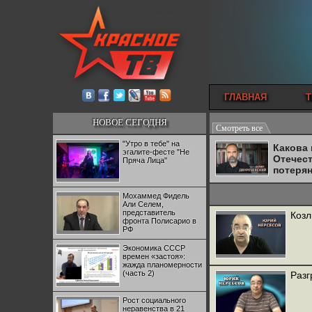
ГЛАВНАЯ
Т
НОВОЕ СЕГОДНЯ
Смотреть все
"Утро в тебе" на
Какова
эгалите-фесте "Не
Отечес
Пряча Лица"
потеря
Мохаммед Фидель
Али Селем,
представитель
Козл
фронта Полисарио в
РФ
Экономика СССР
времен «застоя»:
жажда планомерности
(часть 2)
Разг
Рост социального
неравенства в 21