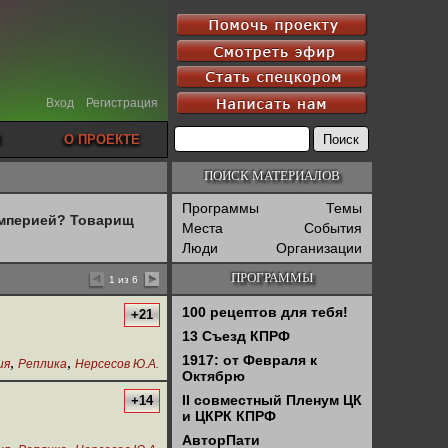
Вход
Регистрация
О ПРОЕКТЕ
ПОИСК МАТЕРИАЛОВ
Программы
Темы
империей? Товарищ
Места
События
Люди
Организации
ПРОГРАММЫ
1 из 6
100 рецептов для тебя!
+21
13 Съезд КПРФ
1917: от Февраля к
,
,
ия
Реплика
Нерсесов Ю.А.
Октябрю
II совместный Пленум ЦК
+14
и ЦКРК КПРФ
АвторПати