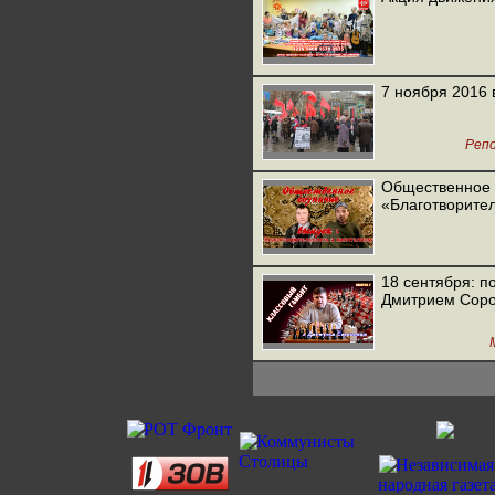
7 ноября 2016 
Реп
Общественное с
«Благотворител
18 сентября: п
Дмитрием Соро