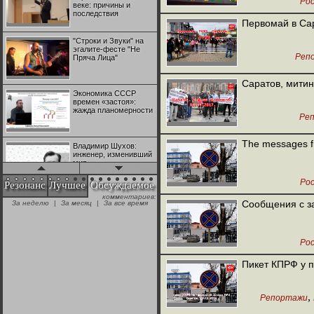
Рос
веке: причины и
последствия
Первомай в Сар
"Строки и Звуки" на
эгалите-фесте "Не
Реп
Пряча Лица"
Саратов, митин
Экономика СССР
времен «застоя»:
жажда планомерности
Ре
The messages fr
Владимир Шухов:
инженер, изменивший
мир
Рос
Резонанс
Лучшее
Обсуждаемое
комментариев:
"Аркадий Коц" на
Сообщения с з
За неделю
|
За месяц
|
За все время
эгалите-фесте "Не
Пряча Лица"
Рос
Контрапункты
глобализации:
Пикет КПРФ у 
геополитэкономическ
ий анализ
,
Репортажи
100 лет Ноябрьской
революции в