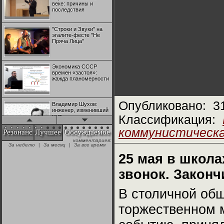
веке: причины и
последствия
"Строки и Звуки" на
эгалите-фесте "Не
Пряча Лица"
Экономика СССР
времен «застоя»:
жажда планомерности
Опубликовано:
3
Владимир Шухов:
инженер, изменивший
мир
Классификация:
коммунистическ
Резонанс
Лучшее
Обсуждаемое
комментариев:
"Аркадий Коц" на
За неделю
|
За месяц
|
За все время
эгалите-фесте "Не
Пряча Лица"
25 мая в школ
звонок. Законч
Контрапункты
глобализации:
В столичной об
геополитэкономическ
ий анализ
торжественном 
100 лет Ноябрьской
революции в