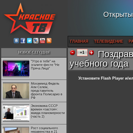
Открытый
ГЛАВНАЯ
ТЕЛЕВИДЕНИЕ
Р
Поздрав
НОВОЕ СЕГОДНЯ
+1
учебного года
"Утро в тебе" на
эгалите-фесте "Не
Пряча Лица"
Установите Flash Player
и/ил
Мохаммед Фидель
Али Селем,
представитель
фронта Полисарио в
РФ
Экономика СССР
времен «застоя»:
жажда планомерности
(часть 2)
Рост социального
неравенства в 21