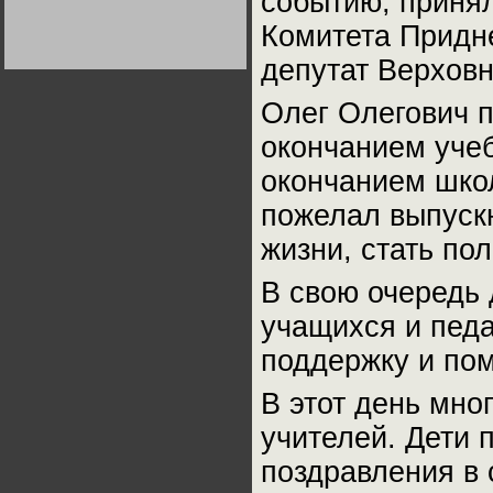
событию, приня
Германии:
парламентская
Комитета Придн
демократия или
диктатура
депутат Верхов
пролетариата?
Деятельность
Хрущёва в 50-е годы.
Владимир Соловейчик
Олег Олегович п
окончанием учеб
Какова цена победы
СССР в Великой
окончанием шко
Отечественной? Олег
Двуреченский о
потерянной
пожелал выпускн
революционности
жизни, стать по
В свою очередь 
учащихся и педа
поддержку и по
В этот день мно
учителей. Дети 
поздравления в 