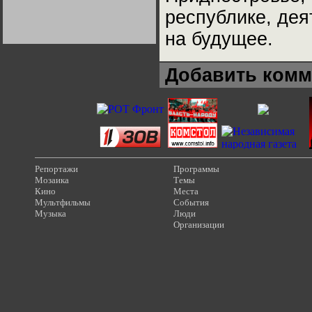
Германии:
республике, дея
парламентская
демократия или
диктатура
на будущее.
пролетариата?
Деятельность
Хрущёва в 50-е годы.
Владимир Соловейчик
Добавить комм
Какова цена победы
СССР в Великой
Отечественной? Олег
Двуреченский о
потерянной
революционности
Репортажи
Программы
Мозаика
Темы
Кино
Места
Мультфильмы
События
Музыка
Люди
Организации