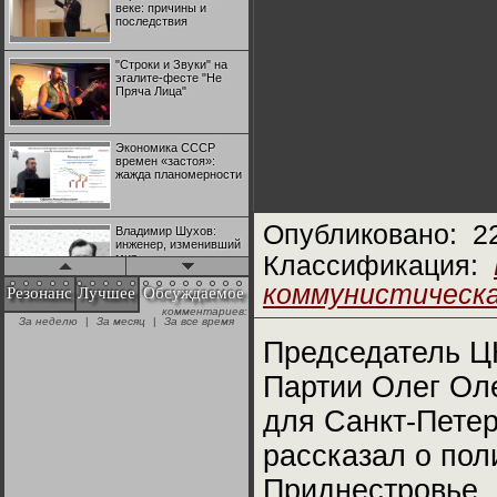
веке: причины и
последствия
"Строки и Звуки" на
эгалите-фесте "Не
Пряча Лица"
Экономика СССР
времен «застоя»:
жажда планомерности
Опубликовано:
2
Владимир Шухов:
инженер, изменивший
мир
Классификация:
коммунистическ
Резонанс
Лучшее
Обсуждаемое
комментариев:
"Аркадий Коц" на
За неделю
|
За месяц
|
За все время
эгалите-фесте "Не
Пряча Лица"
Председатель Ц
Партии Олег Ол
Контрапункты
глобализации:
для Санкт-Петер
геополитэкономическ
ий анализ
рассказал о пол
100 лет Ноябрьской
Приднестровье,
революции в