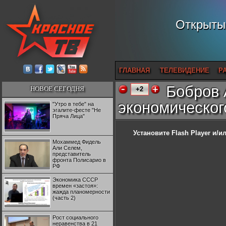
Открытый
ГЛАВНАЯ
ТЕЛЕВИДЕНИЕ
Р
Бобров 
НОВОЕ СЕГОДНЯ
+2
экономическог
"Утро в тебе" на
эгалите-фесте "Не
Пряча Лица"
Установите Flash Player
и/ил
Мохаммед Фидель
Али Селем,
представитель
фронта Полисарио в
РФ
Экономика СССР
времен «застоя»:
жажда планомерности
(часть 2)
Рост социального
неравенства в 21