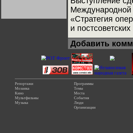
Выступление сде
Германии:
парламентская
Международной 
демократия или
диктатура
«Стратегия опер
пролетариата?
Деятельность
Хрущёва в 50-е годы.
Владимир Соловейчик
и постсоветских
Какова цена победы
Добавить комм
СССР в Великой
Отечественной? Олег
Двуреченский о
потерянной
революционности
Репортажи
Программы
Мозаика
Темы
Кино
Места
Мультфильмы
События
Музыка
Люди
Организации