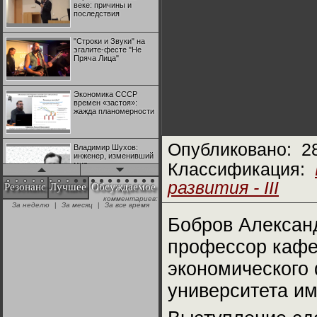
веке: причины и
последствия
"Строки и Звуки" на
эгалите-фесте "Не
Пряча Лица"
Экономика СССР
времен «застоя»:
жажда планомерности
Опубликовано:
2
Владимир Шухов:
инженер, изменивший
мир
Классификация:
развития - III
Резонанс
Лучшее
Обсуждаемое
комментариев:
"Аркадий Коц" на
За неделю
|
За месяц
|
За все время
эгалите-фесте "Не
Пряча Лица"
Бобров Александ
профессор кафе
Контрапункты
глобализации:
экономического 
геополитэкономическ
ий анализ
университета им
100 лет Ноябрьской
революции в