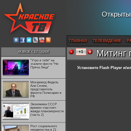
Открытый
ГЛАВНАЯ
ТЕЛЕВИДЕНИЕ
Р
Митинг 
НОВОЕ СЕГОДНЯ
+1
"Утро в тебе" на
эгалите-фесте "Не
Пряча Лица"
Установите Flash Player
и/ил
Мохаммед Фидель
Али Селем,
представитель
фронта Полисарио в
РФ
Экономика СССР
времен «застоя»:
жажда планомерности
(часть 2)
Рост социального
неравенства в 21