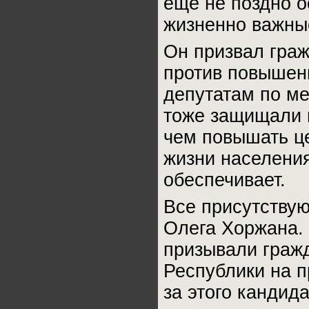
еще не поздно о
жизненно важны
Он призвал граж
против повышен
депутатам по ме
тоже защищали п
чем повышать ц
жизни населения
обеспечивает.
Все присутству
Олега Хоржана. 
призывали граж
Республики на 
за этого кандида