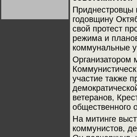
Германии:
парламентская
Приднестровцы 
демократия или
Не сгорайте до выборов
Не сгорайте до выборов
диктатура
Путина! Юрий Нерсесов
Путина! Юрий Нерсесов
годовщину Октяб
пролетариата?
Деятельность
Хрущёва в 50-е годы.
Владимир Соловейчик
свой протест пр
режима и плано
Какова цена победы
СССР в Великой
коммунальные у
Отечественной? Олег
Двуреченский о
потерянной
Организатором 
революционности
Коммунистическа
участие также п
демократическо
ветеранов, Крес
общественного 
На митинге выс
коммунистов, де