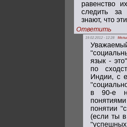
равенство и
следить за 
знают, что эт
Ответить
19.02.2012 - 12:28
Мель
Уважаемы
"социальн
язык - это
по сходст
Индии, с 
"социальн
в 90-е н
понятиями
понятии "с
(если ты 
"успешных"