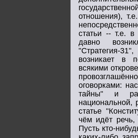
государственно
отношения), т.е
непосредственно
статьи -- т.е.
давно возни
"Стратегия-31"
возникает в 
всякими откров
провозглашённо
оговорками: на
тайны" и ра
национальной, 
статье "Консти
чём идёт речь,
Пусть кто-нибуд
каких-либо зап