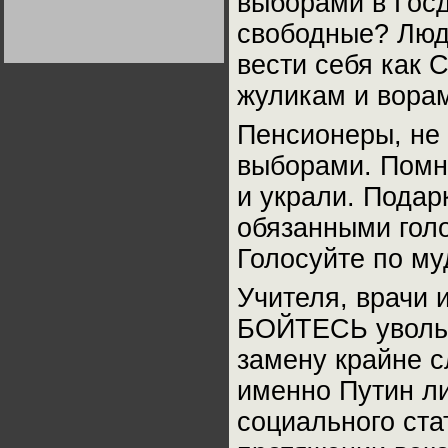
выборами в Госд
Германии:
парламентская
свободные? Люд
демократия или
диктатура
вести себя как
пролетариата?
Деятельность
Хрущёва в 50-е годы.
Владимир Соловейчик
жуликам и вора
Пенсионеры, не
Какова цена победы
СССР в Великой
выборами. Помни
Отечественной? Олег
Двуреченский о
потерянной
и украли. Подар
революционности
обязанными голо
Голосуйте по му
Учителя, врачи 
БОЙТЕСЬ увольн
замену крайне с
именно Путин л
социального ста