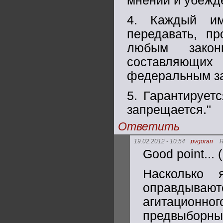
мнений и убежде
4. Каждый им
передавать, п
любым закон
составляющих
федеральным з
5. Гарантирует
запрещается."
Ответить
19.02.2012 - 10:54
pvgoran
R
Good point...
Насколько 
оправдывают
агитационн
предвыборн