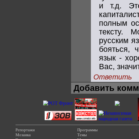
и т.д. Э
капиталис
полным ос
тексту. 
русским яз
бояться, 
язык - хо
Вас, значи
Ответить
Добавить комм
Репортажи
Программы
Мозаика
Темы