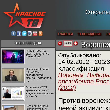
Открытый
ГЛАВНАЯ
ТЕЛЕВИДЕНИЕ
Р
Воронеж
НОВОЕ СЕГОДНЯ
+19
"Утро в тебе" на
эгалите-фесте "Не
Опубликовано:
Пряча Лица"
14.02.2012 - 20:23
Классификация:
Мохаммед Фидель
Али Селем,
Воронеж
Выбор
представитель
фронта Полисарио в
президента Росс
РФ
(2012)
Экономика СССР
времен «застоя»:
жажда планомерности
(часть 2)
Против воронеж
Рост социального
левой активист
неравенства в 21