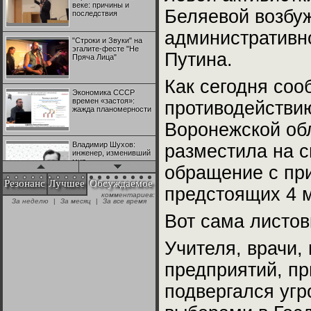
веке: причины и
Беляевой возбу
последствия
административно
"Строки и Звуки" на
эгалите-фесте "Не
Путина.
Пряча Лица"
Как сегодня соо
Экономика СССР
времен «застоя»:
противодействи
жажда планомерности
Воронежской об
Владимир Шухов:
разместила на с
инженер, изменивший
мир
обращение с при
Резонанс
Лучшее
Обсуждаемое
предстоящих 4 
комментариев:
"Аркадий Коц" на
За неделю
|
За месяц
|
За все время
эгалите-фесте "Не
Пряча Лица"
Вот сама листов
Учителя, врачи,
Контрапункты
глобализации:
предприятий, пр
геополитэкономическ
ий анализ
подвергался уг
100 лет Ноябрьской
революции в