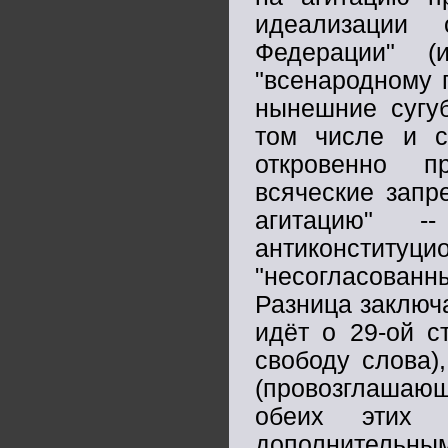
идеализации 
Федерации" 
"всенародному п
нынешние сугуб
том числе и с
откровенно п
всяческие запр
агитацию" 
антиконстит
"несогласован
Разница заключа
идёт о 29-ой с
свободу слова),
(провозглашающ
обеих этих 
дополнительным