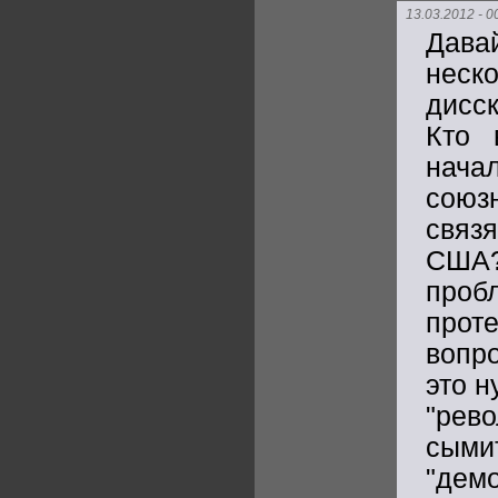
13.03.2012 - 0
Дава
нес
дисс
Кто 
нача
союз
связ
США?
проб
прот
вопро
это н
"рев
сы
"демо