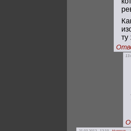
ко
ре
К
из
ту
Отв
13.
О