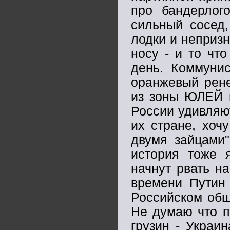
про бандерлог
сильный сосед,
лодки и неприз
носу - и то что
день. Коммунис
оранжевый рене
из зоны ЮЛЕЙ в
России удивляю
их стране, хоч
двумя зайцами"
история тоже 
начнут рвать на
времени Путин 
Российском общ
Не думаю что п
грузин - Украи