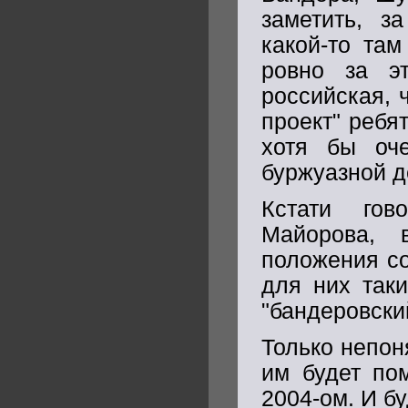
заметить, з
какой-то там
ровно за э
российская, 
проект" ребя
хотя бы оче
буржуазной д
Кстати гов
Майорова, 
положения со
для них таки
"бандеровски
Только непон
им будет пом
2004-ом. И бу