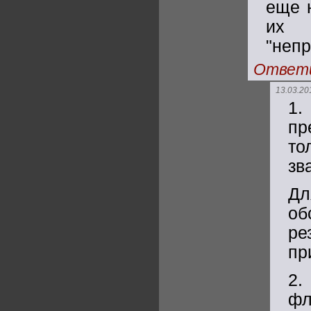
еще 
их 
"неп
Ответ
13.03.20
1.
пр
то
зв
Дл
об
ре
пр
2.
фл