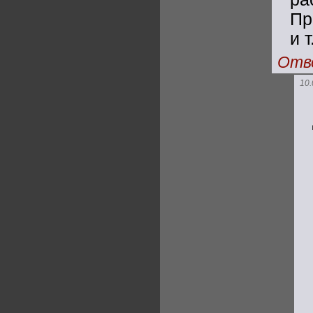
Пр
и т
Отв
10.