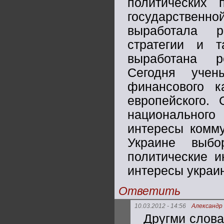
политических 
государственн
выработала р
стратегии и т
выработана р
Сегодня учен
финансового к
европейского.
национального
интересы комму
Украине выбо
политические и
интересы украин
Ответить
10.03.2012 - 14:56
Александр
Другми слова