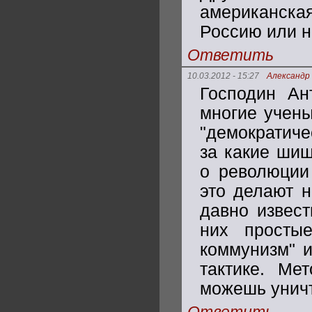
американска
Россию или н
Ответить
10.03.2012 - 15:27
Александр
Господин Ан
многие учены
"демократиче
за какие шиш
о революции
это делают н
давно извест
них простые
коммунизм" и
тактике. Ме
можешь уничто