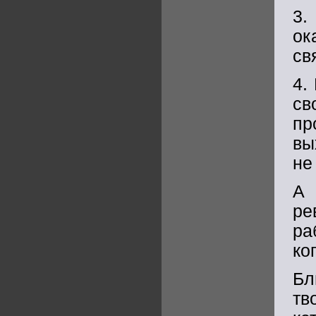
3.
ок
св
4.
св
пр
вы
не
А
ре
ра
ко
Бл
тв