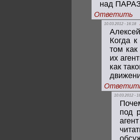
над ПАРАЗ
Ответить
10.03.2012 - 16:18
Алексей
Когда к
том как
их аген
как так
движени
Ответит
10.03.2012 - 1
Почем
под 
аген
чита
обсу