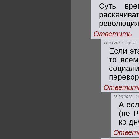
Суть вре
раскачива
революци
Ответить
11.03.2012 - 19:12
Если эт
то всем
социали
перевор
Ответит
13.03.2012 - 1
А есл
(не 
ко дн
Ответ