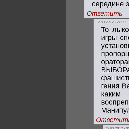
середине э
Ответить
12.03.2012 - 21:08
То лыко
игры сп
устан
пропо
оратора
ВЫБОРА
фашист
гения В
каким
воспре
Манипул
Ответит
13.03.2012 - 0