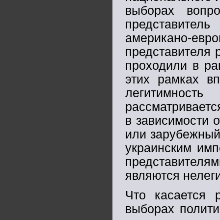
выборах вопр
представитель
американо-евр
представителя 
проходили в ра
этих рамках в
легитимност
рассматриваетс
в зависимости о
или зарубежный
украинским имп
представителя
являются нелег
Что касается р
выборах полити