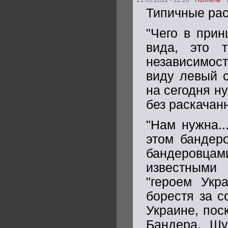
21.03.2012 - 12:10
Ниппель
Типичные рас
"Чего в прин
вида, это 
независимост
виду левый с
на сегодня н
без раскачан
"Нам нужна..
этом бандер
бандеровцам
известными
"героем Укр
борестя за с
Украине, пос
Бандера, Шу