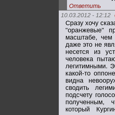
Ответить
10.03.2012 - 12:12
Сразу хочу сказа
"оранжевые" п
масштабе, чем 
даже это не яв
несется из ус
человека пытаю
легитимными. Э
какой-то оппон
видна невоору
сводить легим
подсчету голос
полученным, 
который Кург