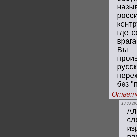
наз
росс
конт
где 
враг
Вы в
прои
русск
пере
без "
Ответ
10.03.20
Ал
сл
из
ра