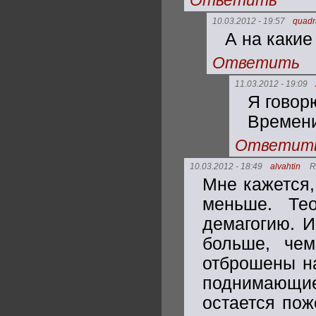
Ответить
10.03.2012 - 19:57
quadr
А на какие
Ответить
11.03.2012 - 19:09
Я говор
Времени
Ответит
10.03.2012 - 18:49
alvahtin
R
Мне кажется,
меньше. Те
демагогию. И
больше, чем
отброшены на
поднимающие
остается пож