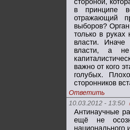
стороной, кото
в принципе в
отражающий пр
выборов? Орган
только в руках
власти. Иначе
власти, а н
капиталистичес
важно от кого э
голубых. Плох
сторонников вст
Ответить
10.03.2012 - 13:50
Антинаучные ра
ещё не осозн
национального 