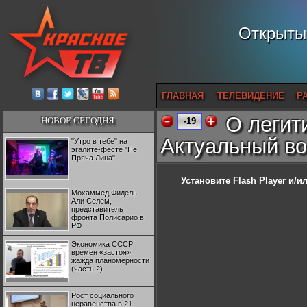
Открытый
ГЛАВНАЯ
ТЕЛЕВИДЕНИЕ
Р
О легит
НОВОЕ СЕГОДНЯ
-19
Актуальный во
"Утро в тебе" на
эгалите-фесте "Не
Пряча Лица"
Установите Flash Player
и/ил
Мохаммед Фидель
Али Селем,
представитель
фронта Полисарио в
РФ
Экономика СССР
времен «застоя»:
жажда планомерности
(часть 2)
Рост социального
неравенства в 21