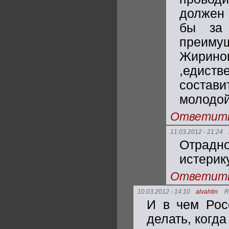
должен 
бы за 
преиму
Жирино
,едис
состави
молодой
Ответит
11.03.2012 - 21:24
Отрадн
истерик
Ответит
10.03.2012 - 14:10
alvahtin
R
И в чем Рос
делать, когд