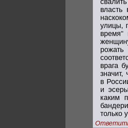
свалит
власть 
наскоко
улицы, 
время" 
женщину
рожать
соответ
врага б
значит,
в Росси
и эсеры
каким 
бандери
только 
Ответит