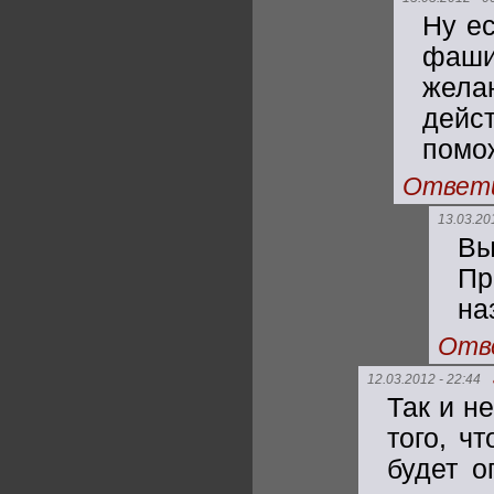
Ну е
фаши
жел
дейс
помож
Ответ
13.03.20
Вы
Пр
на
Отв
12.03.2012 - 22:44
Так и н
того, ч
будет о