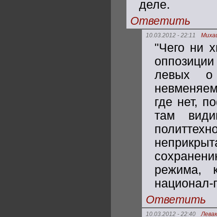
деле.
Ответить
10.03.2012 - 22:11
Миха
"Чего ни 
оппозиции
левых о
невменяем
где нет, 
там види
политте
неприкры
сохранен
режима, 
национал-
Ответить
10.03.2012 - 22:40
Лева