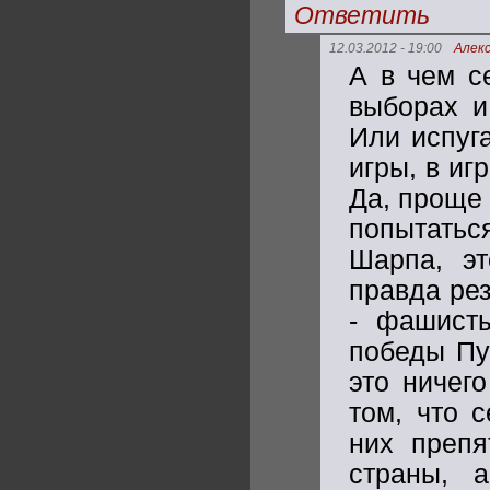
Ответить
12.03.2012 - 19:00
Алек
А в чем с
выборах и
Или испуг
игры, в иг
Да, проще 
попытаться
Шарпа, эт
правда рез
- фашист
победы Пу
это ничего
том, что 
них препя
страны, 