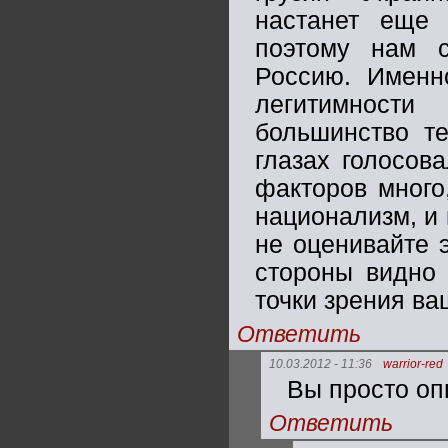
настанет еще 
поэтому нам с
Россию. Именн
легитимности
большинство те
глазах голосов
факторов много
национализм, и 
не оценивайте э
стороны видно 
точки зрения ва
Ответить
10.03.2012 - 11:36
warrior-red
Вы просто оп
Ответить