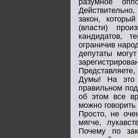
разумное опп
Действительно
закон, которы
(власти) про
кандидатов, 
ограничив народ
депутаты могут
зарегистриро
Представляете,
Думы! На это 
правильном подс
об этом все вр
можно говорить 
Просто, не очен
мягче, лукавс
Почему по зак