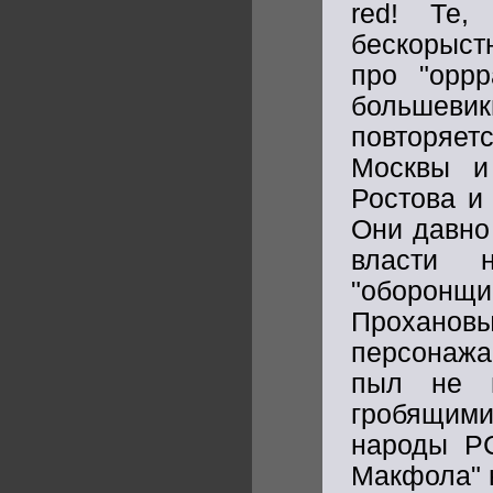
red! Те
бескорыстн
про "орр
большеви
повторяет
Москвы и 
Ростова и 
Они давно
власти 
"оборонщи
Прохановы
персонажа
пыл не 
гробящими
народы Р
Макфола"