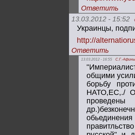
Ответить
13.03.2012 - 15:52
Украинцы, подпи
http://alternatior
Ответить
13.03.2012 - 16:55
С.Г.-Афин
"Империали
общими усили
борьбу прот
НАТО,ЕС,./ 
проведен
др.)безконеч
обьединени
правитльств
русской" и 