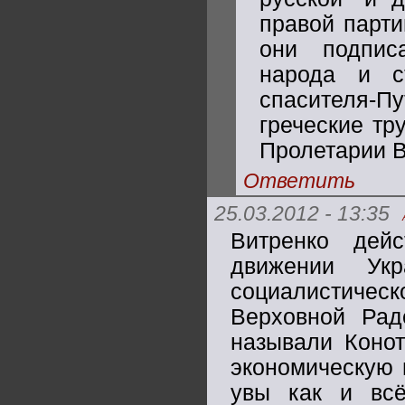
правой парти
они подпис
народа и с
спасителя-
греческие тр
Пролетарии В
Ответить
25.03.2012 - 13:35
Витренко дей
движении Ук
социалистическо
Верховной Рад
называли Конот
экономическую 
увы как и всё