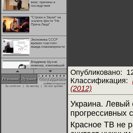
веке: причины и
последствия
"Строки и Звуки" на
эгалите-фесте "Не
Пряча Лица"
Экономика СССР
времен «застоя»:
жажда планомерности
Владимир Шухов:
инженер, изменивший
мир
Опубликовано:
1
Резонанс
Лучшее
Обсуждаемое
Классификация:
комментариев:
"Аркадий Коц" на
За неделю
|
За месяц
|
За все время
(2012)
эгалите-фесте "Не
Пряча Лица"
Украина. Левый 
Контрапункты
глобализации:
прогрессивных с
геополитэкономическ
ий анализ
Красное ТВ не р
100 лет Ноябрьской
революции в