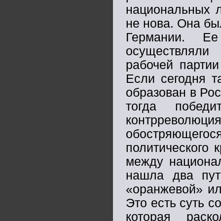
национальных л
не нова. Она бы
Германии. Ее
осуществляли
рабочей партии
Если сегодня т
образован в Рос
тогда побед
контрреволюц
обостряющег
политического 
между национал
нашла два пут
«оранжевой» ил
Это есть суть с
которая раск