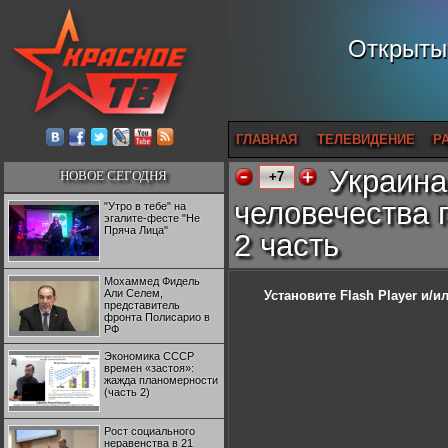
Открытый
ГЛАВНАЯ
ТЕЛЕВИДЕНИЕ
Р
Украина
НОВОЕ СЕГОДНЯ
+7
человечества 
"Утро в тебе" на
эгалите-фесте "Не
Пряча Лица"
2 часть
Мохаммед Фидель
Али Селем,
Установите Flash Player
и/ил
представитель
фронта Полисарио в
РФ
Экономика СССР
времен «застоя»:
жажда планомерности
(часть 2)
Рост социального
неравенства в 21