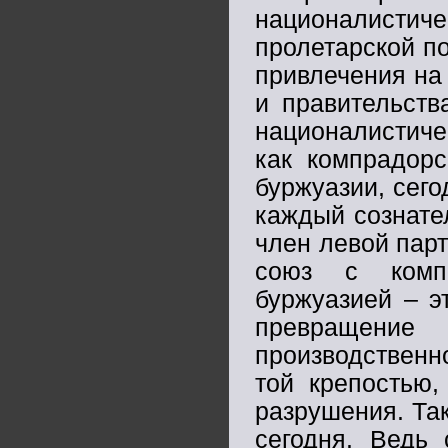
националист
пролетарской по
привлечения на 
и правительств
националистиче
как компрадорс
буржуазии, сего
каждый сознате
член левой парт
союз с компр
буржуазией – э
превращен
производственн
той крепостью,
разрушения. Так
сегодня. Ведь 