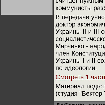
считает нужным
Германии:
парламентская
коммунисты раз
демократия или
диктатура
пролетариата?
Деятельность
В передаче учас
Хрущёва в 50-е годы.
Владимир Соловейчик
доктор экономич
Украины ІІ и ІІІ
Какова цена победы
СССР в Великой
социалистическ
Отечественной? Олег
Двуреченский о
потерянной
Марченко - народ
революционности
член Конституц
Украины I и II 
по идеологии.
Смотреть 1 част
Материал подгот
(студия "Вектор 