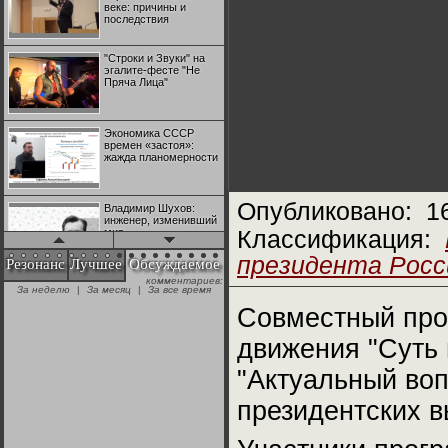
веке: причины и
последствия
"Строки и Звуки" на
эгалите-фесте "Не
Пряча Лица"
Экономика СССР
времен «застоя»:
жажда планомерности
Опубликовано:
1
Владимир Шухов:
инженер, изменивший
мир
Классификация:
президента Росси
Резонанс
Лучшее
Обсуждаемое
комментариев:
"Аркадий Коц" на
За неделю
|
За месяц
|
За все время
эгалите-фесте "Не
Пряча Лица"
Совместный прое
движения "Суть 
Контрапункты
глобализации:
"Актуальный воп
геополитэкономическ
ий анализ
президентских в
100 лет Ноябрьской
революции в