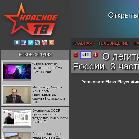
Открытый
ГЛАВНАЯ
ТЕЛЕВИДЕНИЕ
Р
О легит
НОВОЕ СЕГОДНЯ
-12
России. 3 час
"Утро в тебе" на
эгалите-фесте "Не
Пряча Лица"
Установите Flash Player
и/ил
Мохаммед Фидель
Али Селем,
представитель
фронта Полисарио в
РФ
Экономика СССР
времен «застоя»:
жажда планомерности
(часть 2)
Рост социального
неравенства в 21