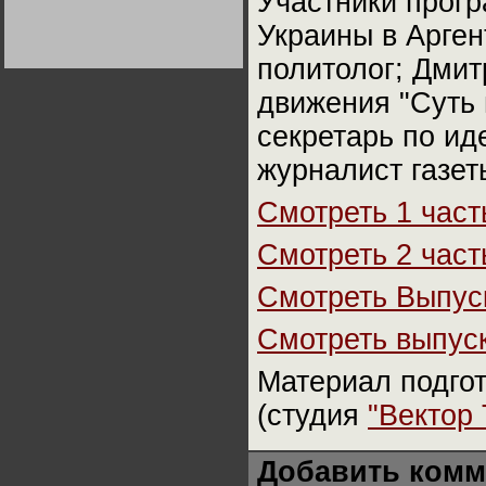
Участники прогр
Германии:
парламентская
Украины в Арген
демократия или
диктатура
политолог; Дмит
пролетариата?
Деятельность
Хрущёва в 50-е годы.
Владимир Соловейчик
движения "Суть 
секретарь по ид
Какова цена победы
СССР в Великой
журналист газет
Отечественной? Олег
Двуреченский о
потерянной
Смотреть 1 част
революционности
Смотреть 2 част
Смотреть Выпу
Смотреть выпус
Материал подгот
(студия
"Вектор
Добавить комм