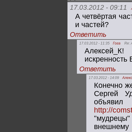
17.03.2012 - 09:11
А четвёртая час
и частей?
Ответить
17.03.2012 - 11:35
Гога
Re: 
Алексей_К!
искренность 
Ответить
17.03.2012 - 14:09
Алек
Конечно ж
Сергей У
объя
http://coms
"мудрецы"
внешнему 