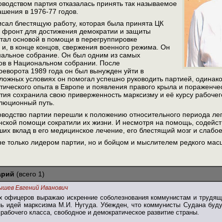
оводством партия отказалась принять так называемое
шения в 1976-77 годов.
исал блестящую работу, которая была принята ЦК
й фронт для достижения демократии и защиты
тал основой в помощи в перегруппировке
и, в конце концов, свержения военного режима. Он
нальное собрание. Он был одним из самых
в в Национальном собрании. После
реворота 1989 года он был вынужден уйти в
ложных условиях он помогал успешно руководить партией, одинако
тического опыта в Европе и появления правого крыла и пораженче
ия сохранила свою приверженность марксизму и её курсу рабочего
олюционный путь.
ководство партии перешли к положению относительного периода ле
нской помощи сократили их жизни. И несмотря на помощь, содейст
ших вклад в его медицинское лечение, его блестящий мозг и слабое
е только лидером партии, но и бойцом и мыслителем редкого мас
арий
(всего 1)
ышев Евгений Иванович
х офицеров выражаю искренние соболезнования коммунистам и трудящи
нь идей марксизма М.И. Нугуда. Убежден, что коммунисты Судана буду
рабочего класса, свободное и демократическое развитие страны.