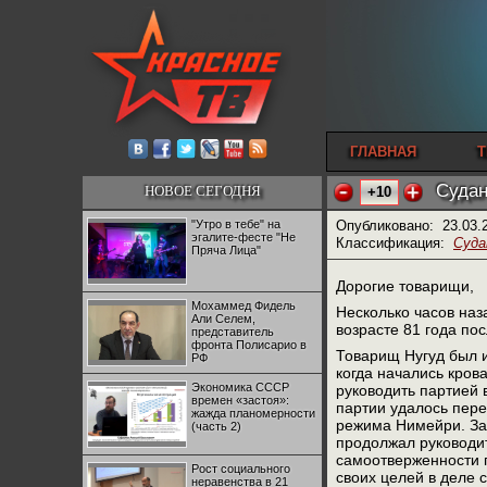
ГЛАВНАЯ
Т
Судан
НОВОЕ СЕГОДНЯ
+10
"Утро в тебе" на
Опубликовано:
23.03.
эгалите-фесте "Не
Классификация:
Суда
Пряча Лица"
Дорогие товарищи,
Мохаммед Фидель
Несколько часов на
Али Селем,
возрасте 81 года по
представитель
фронта Полисарио в
Товарищ Нугуд был и
РФ
когда начались кров
Экономика СССР
руководить партией 
времен «застоя»:
партии удалось пере
жажда планомерности
режима Нимейри. За
(часть 2)
продолжал руководит
самоотверженности п
Рост социального
своих целей в деле 
неравенства в 21