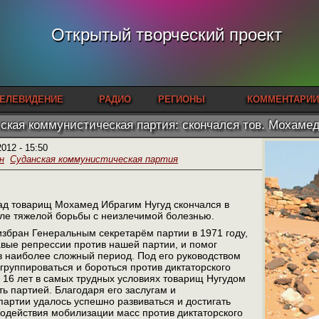
Открытый творческий проект
ЕЛЕВИДЕНИЕ
РАДИО
РЕГИОНЫ
КОММЕНТАРИИ
ская коммунистическая партия: скончался тов. Мохаме
2012 - 15:50
н
Суданская коммунистическая партия
зад товарищ Мохамед Ибрагим Нугуд скончался в
сле тяжелой борьбы с неизлечимой болезнью.
збран Генеральным секретарём партии в 1971 году,
авые репрессии против нашей партии, и помог
в наиболее сложный период. Под его руководством
группироваться и бороться против диктаторского
 16 лет в самых трудных условиях товарищ Нугудом
ь партией. Благодаря его заслугам и
артии удалось успешно развиваться и достигать
содействия мобилизации масс против диктаторского