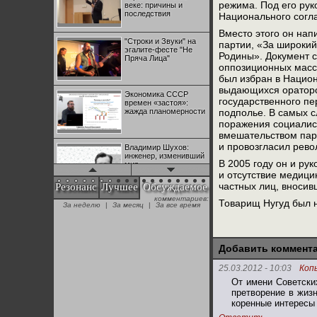
режима. Под его рук
веке: причины и
последствия
Национального согла
Вместо этого он нап
"Строки и Звуки" на
партии, «За широки
эгалите-фесте "Не
Родины». Документ с
Пряча Лица"
оппозиционных масс 
был избран в Нацио
выдающихся ораторо
Экономика СССР
государственного пе
времен «застоя»:
жажда планомерности
подполье. В самых с
поражения социалис
вмешательством парт
и провозгласил рев
Владимир Шухов:
инженер, изменивший
В 2005 году он и ру
мир
и отсутствие медици
частных лиц, вносив
Резонанс
Лучшее
Обсуждаемое
комментариев:
"Аркадий Коц" на
Товарищ Нугуд был н
За неделю
|
За месяц
|
За все время
эгалите-фесте "Не
Пряча Лица"
Добавить коммент
Контрапункты
глобализации:
25.03.2012 - 10:03
Коп
геополитэкономическ
ий анализ
От имени Советски
претворение в жиз
коренные интересы 
100 лет Ноябрьской
революции в