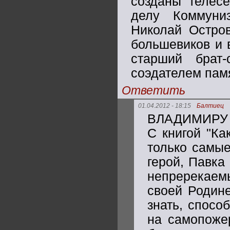
созданы телес
делу Коммуни
Николай Остров
большевиков и 
старший брат-
соэдателем памя
Ответить
01.04.2012 - 18:15
Балтиец
ВЛАДИМИРУ Д
С книгой "Ка
только самые
герой, Павка
непререкае
своей Родине
знать, спосо
на самопоже