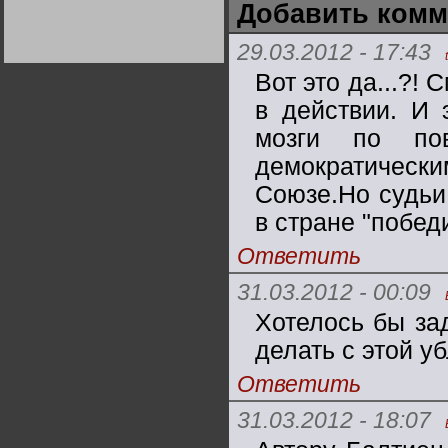
Добавить комм
Германии:
парламентская
демократия или
Не сгорайте до выборов
Не сгорайте до выборов
диктатура
29.03.2012 - 17:43
Путина! Юрий Нерсесов
Путина! Юрий Нерсесов
пролетариата?
Деятельность
Хрущёва в 50-е годы.
Вот это да...?!
Владимир Соловейчик
в действии. И 
мозги по по
Какова цена победы
СССР в Великой
Отечественной? Олег
демократичес
Двуреченский о
потерянной
Союзе.Но судьи
революционности
в стране "побед
Ответить
31.03.2012 - 00:09
Хотелось бы за
делать с этой 
Ответить
31.03.2012 - 18:07