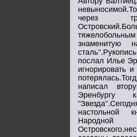
Автору Балтиец.
невыносимой.То
через тр
Островский.Бол
тяжелобольны
знаменитую 
сталь".Рукопис
послал Илье Эр
игнорировать и
потерялась.Тог
написал втор
Эренбургу 
"Звезда".Сего
настольной к
Народной 
Островского,не