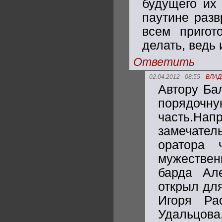
будущего их 
паутине разв
всем пригот
делать, ведь 
Ответить
02.04.2012 - 08:55
ВЛАД
Автору Ба
порядоч
часть.Нап
замечател
оратора 
мужествен
барда Ал
открыл дл
Игоря Ра
Удальцо