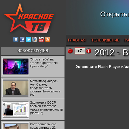
Открытый
ГЛАВНАЯ
ТЕЛЕВИДЕНИЕ
Р
2012 - 
НОВОЕ СЕГОДНЯ
+7
"Утро в тебе" на
эгалите-фесте "Не
Пряча Лица"
Установите Flash Player
и/ил
Мохаммед Фидель
Али Селем,
представитель
фронта Полисарио в
РФ
Экономика СССР
времен «застоя»:
жажда планомерности
(часть 2)
Рост социального
неравенства в 21