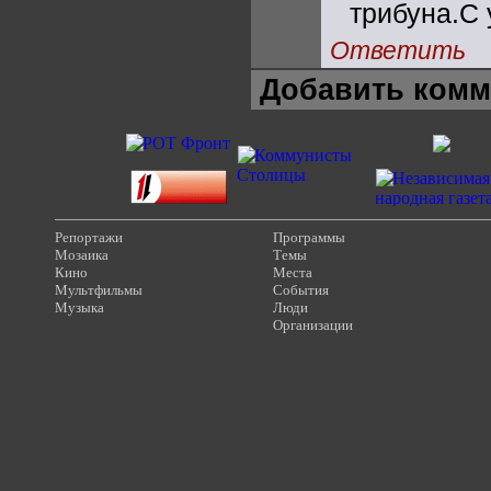
трибуна.С
Ответить
Добавить комм
Репортажи
Программы
Мозаика
Темы
Кино
Места
Мультфильмы
События
Музыка
Люди
Организации