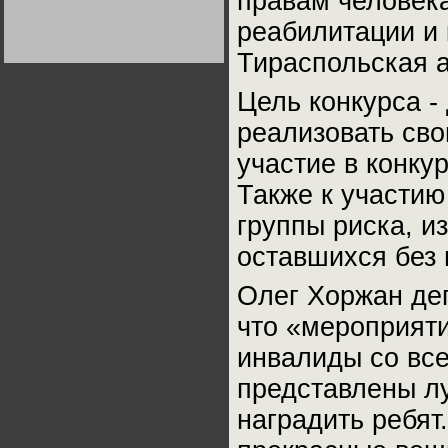
правам человек
Германии:
парламентская
реабилитации и
демократия или
диктатура
Тираспольская а
пролетариата?
Деятельность
Хрущёва в 50-е годы.
Владимир Соловейчик
Цель конкурса -
реализовать сво
Какова цена победы
СССР в Великой
участие в конкур
Отечественной? Олег
Двуреченский о
потерянной
Также к участию
революционности
группы риска, и
оставшихся без 
Олег Хоржан де
что «мероприяти
инвалиды со все
представлены л
наградить ребят