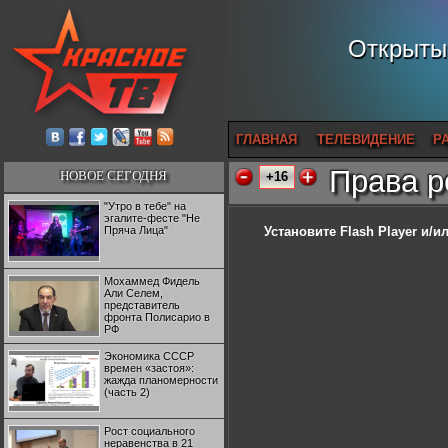
Открытый
ГЛАВНАЯ
ТЕЛЕВИДЕНИЕ
Р
Права р
НОВОЕ СЕГОДНЯ
+16
"Утро в тебе" на
эгалите-фесте "Не
Пряча Лица"
Установите Flash Player
и/ил
Мохаммед Фидель
Али Селем,
представитель
фронта Полисарио в
РФ
Экономика СССР
времен «застоя»:
жажда планомерности
(часть 2)
Рост социального
неравенства в 21