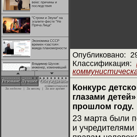
веке: причины и
последствия
"Строки и Звуки" на
эгалите-фесте "Не
Пряча Лица"
Экономика СССР
времен «застоя»:
жажда планомерности
Опубликовано:
2
Классификация:
Владимир Шухов:
инженер, изменивший
коммунистическ
мир
Резонанс
Лучшее
Обсуждаемое
Конкурс детско
комментариев:
"Аркадий Коц" на
За неделю
|
За месяц
|
За все время
эгалите-фесте "Не
Пряча Лица"
глазами детей»
прошлом году.
Контрапункты
глобализации:
23 марта были п
геополитэкономическ
ий анализ
и учредителями 
100 лет Ноябрьской
революции в