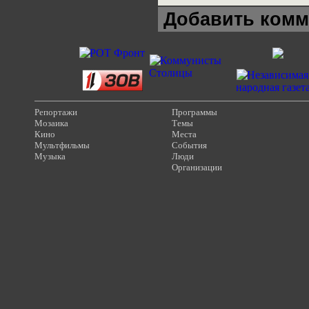
Добавить комм
Репортажи
Программы
Мозаика
Темы
Кино
Места
Мультфильмы
События
Музыка
Люди
Организации