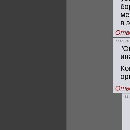
бо
ме
в 
Отв
11.05.20
"О
ин
Ко
ор
Отв
11.