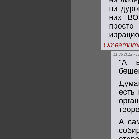
ни дуро
них ВО
просто
иррацио
Ответит
11.05.2012 - 1
"А в
бешен
Дума
есть 
орг
теоре
А са
соби