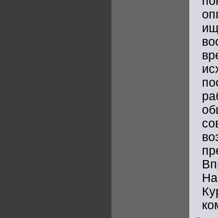
по
оп
ищ
во
вр
и
по
ра
об
со
во
пр
Вп
На
Ку
ко