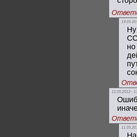
стор
Ответ
14.05.20
Ну
СС
н
де
пу
со
Отв
11.05.2012 - 1
Ошиб
иначе
Ответ
11.05.20
На