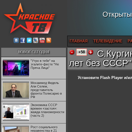
Открытый
ГЛАВНАЯ
ТЕЛЕВИДЕНИЕ
Р
С.Курги
НОВОЕ СЕГОДНЯ
+58
лет без СССР"
"Утро в тебе" на
эгалите-фесте "Не
Пряча Лица"
Установите Flash Player
и/ил
Мохаммед Фидель
Али Селем,
представитель
фронта Полисарио в
РФ
Экономика СССР
времен «застоя»:
жажда планомерности
(часть 2)
Рост социального
неравенства в 21