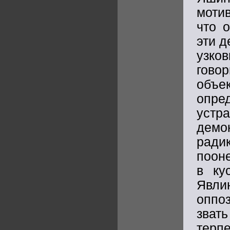
мотив
что 
эти д
узков
гово
объ
опре
устр
демо
ради
поон
в ку
Явли
оппоз
зват
терп