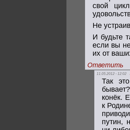
свой цикл
удовольст
Не устраив
И будьте 
если вы н
их от ваш
Ответить
11.05.2012 - 12:02
Так эт
бывает?
конёк. 
к Родин
приводи
путин, 
ни либе