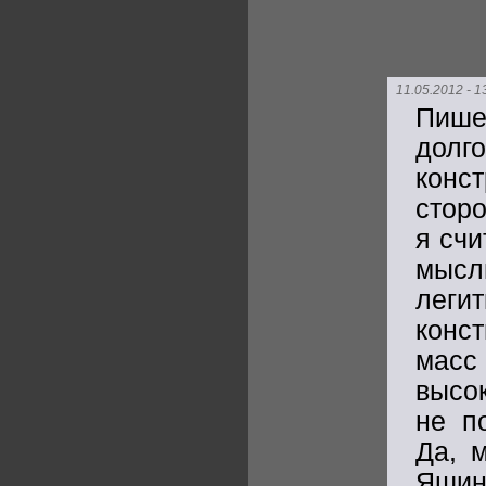
11.05.2012 - 1
Пише
долг
конс
стор
я счи
мыс
легит
конст
мас
высо
не п
Да, 
Яшин 