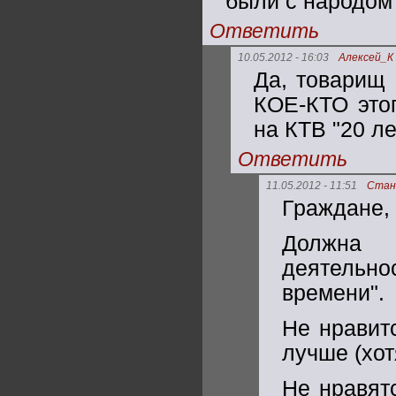
были с народом 
Ответить
10.05.2012 - 16:03
Алексей_К
Да, товарищ 
КОЕ-КТО этог
на КТВ "20 ле
Ответить
11.05.2012 - 11:51
Стан
Граждане, 
Должна 
деятельнос
времени".
Не нравит
лучше (хот
Не нравят