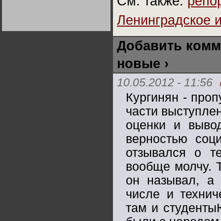
См. также:
репо
Германии:
парламентская
Ленинградское 
демократия или
Не сгорайте до выборов
Не сгорайте до выборов
диктатура
Путина! Юрий Нерсесов
Путина! Юрий Нерсесов
пролетариата?
Деятельность
Хрущёва в 50-е годы.
Владимир Соловейчик
Добавить комм
новые ›
Какова цена победы
СССР в Великой
Отечественной? Олег
10.05.2012 - 11:56
Двуреченский о
потерянной
Кургинян - проп
революционности
части выступлен
оценки и выво
верностью соци
отзывался о т
вообще молчу. 
он называл, а 
числе и технич
там и студенты