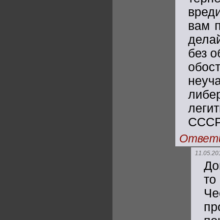
вред
вам п
дела
без о
обос
неуч
либе
леги
СССР-
Ответ
11.05.20
До
то
Че
пр