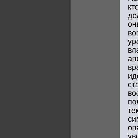
кт
де
он
во
ур
вл
ап
вр
ид
ст
во
по
те
си
оп
ув