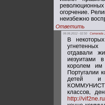
революционн
огорчение. Рели
неизбежно воспр
Ответить
06.06.2012 - 02:50
Camarada 
В некоторых
угнетенных
отдавали ж
иезуитами в
королем им
Португалии к
детей и 
КОММУНИСТИ
классов, ден
http://vif2ne.