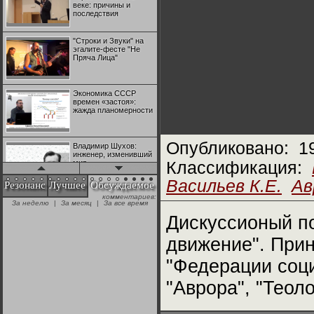
веке: причины и
последствия
"Строки и Звуки" на
эгалите-фесте "Не
Пряча Лица"
Экономика СССР
времен «застоя»:
жажда планомерности
Опубликовано:
1
Владимир Шухов:
инженер, изменивший
мир
Классификация:
Васильев К.Е.
Ав
Резонанс
Лучшее
Обсуждаемое
комментариев:
"Аркадий Коц" на
За неделю
|
За месяц
|
За все время
эгалите-фесте "Не
Пряча Лица"
Дискуссионый по
движение". При
Контрапункты
глобализации:
"Федерации соц
геополитэкономическ
ий анализ
"Аврора", "Теол
100 лет Ноябрьской
революции в