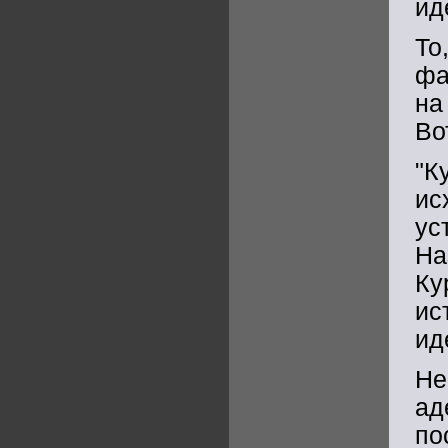
ид
То
фа
на
Во
"К
ис
ус
На
Ку
ис
ид
Не
ад
по