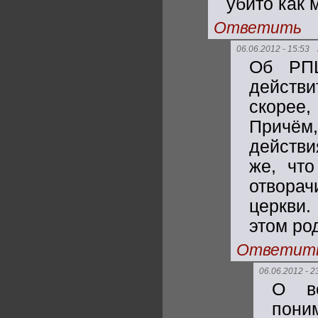
убито как 
Ответить
06.06.2012 - 15:53
Об РПЦ
действ
скорее
Причём
действи
же, чт
отворач
церкви.
этом ро
Ответит
06.06.2012 - 2
О в
пони