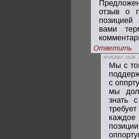
Предложен
отзыв о 
позицией 
вами тер
комментар
Ответить
20.05.2012 - 15:26
Мы с то
поддерж
с оппрт
мы дол
знать с
требует
каждое 
позици
оппорту