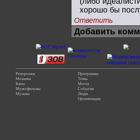
(либо идеалисти
хорошо бы посл
Ответить
Добавить комм
Репортажи
Программы
Мозаика
Темы
Кино
Места
Мультфильмы
События
Музыка
Люди
Организации