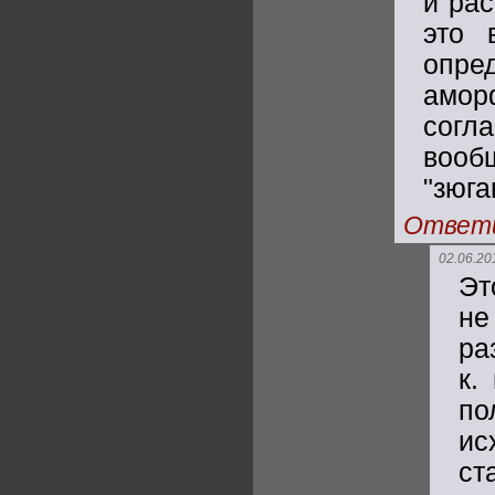
и ра
это 
опре
амор
согл
вооб
"зюга
Ответ
02.06.20
Эт
не
ра
к.
по
ис
ст