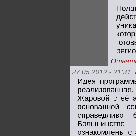
Пола
дейс
уник
кото
гото
регио
Ответ
27.05.2012 - 21:31
Идея программы
реализованная.
Жаровой с её а
основанной с
справедливо 
Большинство
ознакомлены с 