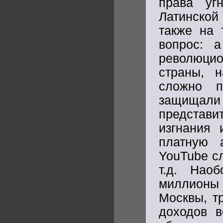
права уг
Латинской
также на 
вопрос: а
революцио
страны, 
сложно п
защищали
представи
изгнания
платную 
YouTube с
т.д. Нао
миллионы 
Москвы, т
доходов 