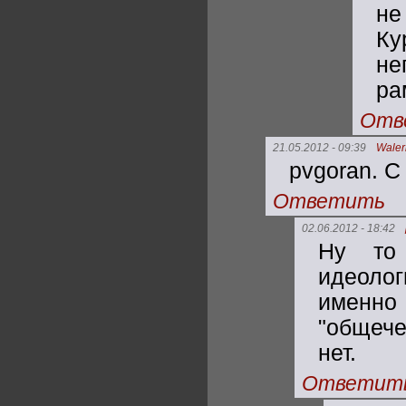
не
Ку
не
ра
Отв
21.05.2012 - 09:39
Waleri
pvgoran. С
Ответить
02.06.2012 - 18:42
Ну то 
идеолог
имен
"общече
нет.
Ответит