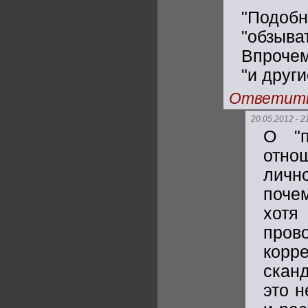
"Подоб
"обзыв
Впрочем
"и друг
Ответит
20.05.2012 - 2
О "п
отно
личн
поче
хот
пров
корр
скан
это н