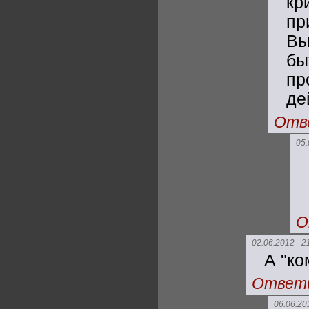
кр
п
Вы
бы
пр
де
Отв
05.
О
02.06.2012 - 2
А "ко
Ответ
06.06.20