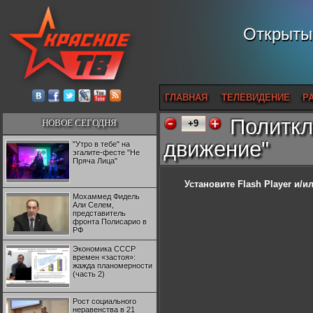
Открытый
ГЛАВНАЯ
ТЕЛЕВИДЕНИЕ
Р
Политкл
НОВОЕ СЕГОДНЯ
+9
движение"
"Утро в тебе" на
эгалите-фесте "Не
Пряча Лица"
Установите Flash Player
и/ил
Мохаммед Фидель
Али Селем,
представитель
фронта Полисарио в
РФ
Экономика СССР
времен «застоя»:
жажда планомерности
(часть 2)
Рост социального
неравенства в 21