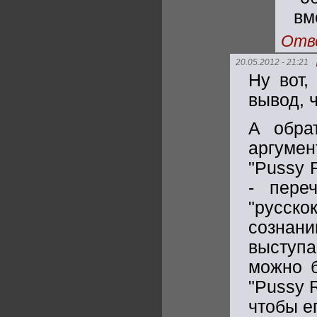
вм
Отв
20.05.2012 - 21:21
Ну вот,
вывод, 
А обра
аргумен
"Pussy 
- пере
"русск
сознани
выступа
можно б
"Pussy R
чтобы ег