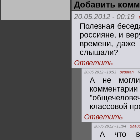
Добавить комм
Германии:
парламентская
демократия или
диктатура
20.05.2012 - 00:19
пролетариата?
Деятельность
Хрущёва в 50-е годы.
Полезная бесед
Владимир Соловейчик
россияне, и вер
времени, даже 
Какова цена победы
СССР в Великой
Отечественной? Олег
слышали?
Двуреченский о
потерянной
Ответить
революционности
20.05.2012 - 10:53
pvgoran
R
А не могли
комментарии 
"общечеловеч
классовой пр
Ответить
20.05.2012 - 11:04
Влад
А что в