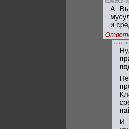
02.06.2012 - 2
А Вы
мусул
и сре
Ответ
06.06.20
Н
пр
по
Н
пр
Кл
ср
на
И 