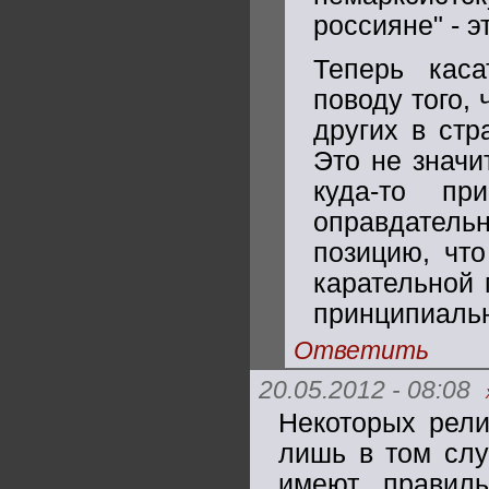
россияне" - э
Теперь каса
поводу того,
других в стр
Это не значи
куда-то пр
оправдатель
позицию, что
карательной 
принципиальн
Ответить
20.05.2012 - 08:08
Некоторых рели
лишь в том слу
имеют правил