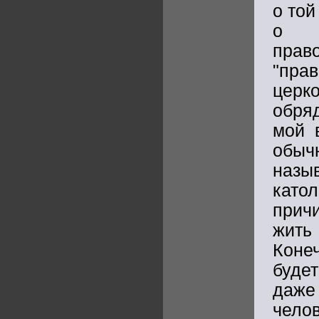
о той
о в
пра
"пра
церк
обря
мой 
обы
назы
катол
прич
жить
Конеч
будет
даже 
челов