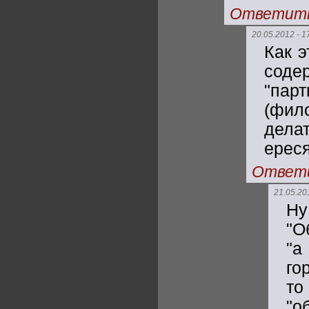
Ответит
20.05.2012 - 1
Как э
соде
"пар
(фил
дела
ереся
Ответ
21.05.20
Н
"О
"а
го
то
"о