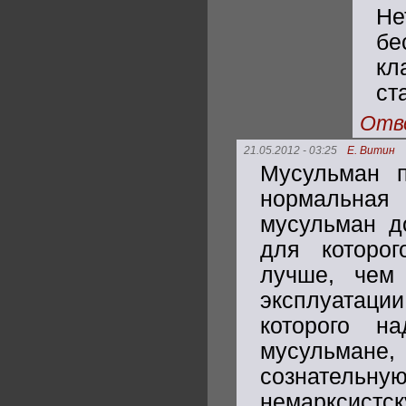
Н
бе
кл
ст
Отв
21.05.2012 - 03:25
Е. Витин
Мусульман п
нормальная
мусульман д
для которог
лучше, чем
эксплуатации
которого н
мусульмане,
сознател
немарксистск