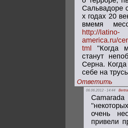
о терроре, п
Сальвадоре с
х годах 20 в
вмемя мес
http://latino-
america.ru/ce
tml
"Когда м
станут непо
Серна. Когда
себе на трус
Ответить
06.06.2012 - 14:44
Bertr
Camarada
"некоторы
очень не
привели п