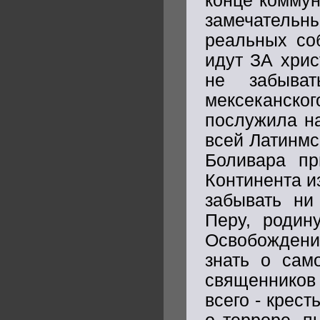
конце коммун
замечатель
реальных соб
идут ЗА хрис
не забыва
мексеканск
послужила на
всей Латинмс
Боливара пр
Континента и
забывать ни
Перу, родину
Освобождени
знать о сам
священников 
всего - крест