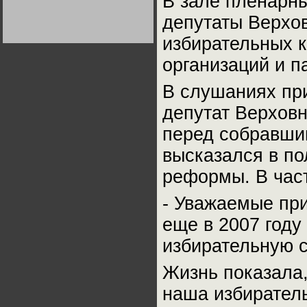
В зале пленарн
Германии:
парламентская
депутаты Верхов
демократия или
диктатура
избирательных 
пролетариата?
Деятельность
Хрущёва в 50-е годы.
Владимир Соловейчик
организаций и п
В слушаниях пр
Какова цена победы
СССР в Великой
депутат Верхов
Отечественной? Олег
Двуреченский о
потерянной
перед собравши
революционности
высказался в по
реформы. В част
- Уважаемые пр
еще в 2007 год
избирательную с
Жизнь показала,
наша избирател