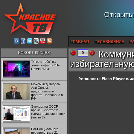
Открытый
ГЛАВНАЯ
ТЕЛЕВИДЕНИЕ
Р
Коммуни
НОВОЕ СЕГОДНЯ
0
избирательну
"Утро в тебе" на
эгалите-фесте "Не
Пряча Лица"
Установите Flash Player
и/ил
Мохаммед Фидель
Али Селем,
представитель
фронта Полисарио в
РФ
Экономика СССР
времен «застоя»:
жажда планомерности
(часть 2)
Рост социального
неравенства в 21