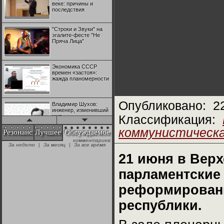
веке: причины и
последствия
"Строки и Звуки" на
эгалите-фесте "Не
Пряча Лица"
Экономика СССР
времен «застоя»:
жажда планомерности
Опубликовано:
2
Владимир Шухов:
инженер, изменивший
мир
Классификация:
коммунистическ
Резонанс
Лучшее
Обсуждаемое
комментариев:
"Аркадий Коц" на
За неделю
|
За месяц
|
За все время
эгалите-фесте "Не
Пряча Лица"
21 июня в Вер
парламентские
Контрапункты
глобализации:
реформировани
геополитэкономическ
ий анализ
республики.
100 лет Ноябрьской
революции в