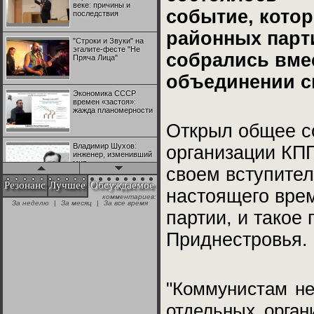
веке: причины и
событие, кото
последствия
районных парт
"Строки и Звуки" на
эгалите-фесте "Не
собрались вме
Пряча Лица"
объединении с
Экономика СССР
времен «застоя»:
жажда планомерности
Открыл общее с
Владимир Шухов:
организации КП
инженер, изменивший
мир
своем вступител
Резонанс
Лучшее
Обсуждаемое
настоящего вре
комментариев:
"Аркадий Коц" на
За неделю
|
За месяц
|
За все время
эгалите-фесте "Не
партии, и такое
Пряча Лица"
Приднестровья.
Контрапункты
глобализации:
геополитэкономическ
ий анализ
"Коммунистам не
100 лет Ноябрьской
отдельных орган
революции в