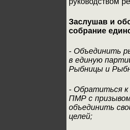
руководством ре
Заслушав и об
собрание един
- Объединить р
в единую парти
Рыбницы и Рыбн
- Обратиться к
ПМР с призывом
объединить сво
целей;