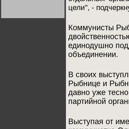
Германии:
цели", - подчеркн
парламентская
демократия или
диктатура
пролетариата?
Деятельность
Хрущёва в 50-е годы.
Владимир Соловейчик
Коммунисты Рыб
двойственность
Какова цена победы
СССР в Великой
единодушно под
Отечественной? Олег
Двуреченский о
объединении.
потерянной
революционности
В своих выступл
Рыбнице и Рыбн
давно уже тесно
партийной орган
Выступая от им