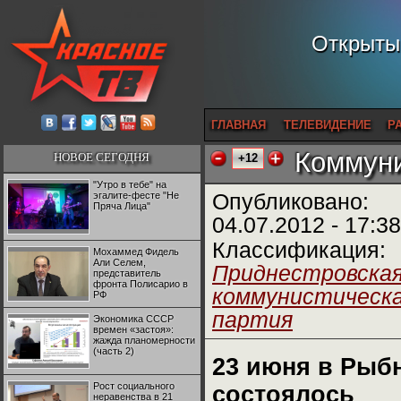
Открытый
ГЛАВНАЯ
ТЕЛЕВИДЕНИЕ
Р
Коммуни
НОВОЕ СЕГОДНЯ
+12
"Утро в тебе" на
эгалите-фесте "Не
Опубликовано:
Пряча Лица"
04.07.2012 - 17:38
Классификация:
Мохаммед Фидель
Али Селем,
Приднестровска
представитель
фронта Полисарио в
коммунистическ
РФ
партия
Экономика СССР
времен «застоя»:
жажда планомерности
(часть 2)
23 июня в Рыб
Рост социального
состоялось
неравенства в 21