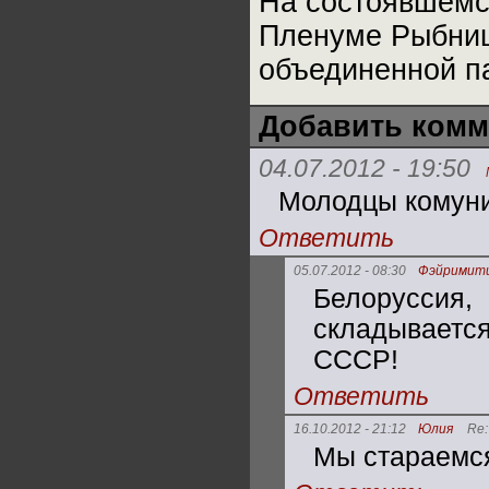
На состоявшемс
Пленуме Рыбниц
объединенной па
Добавить комм
04.07.2012 - 19:50
Молодцы комун
Ответить
05.07.2012 - 08:30
Фэйримит
Белорусси
складываетс
СССР!
Ответить
16.10.2012 - 21:12
Юлия
Re:
Мы стараемся