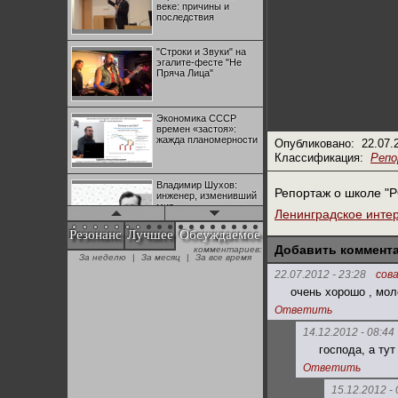
веке: причины и
последствия
"Строки и Звуки" на
эгалите-фесте "Не
Пряча Лица"
Экономика СССР
времен «застоя»:
жажда планомерности
Опубликовано:
22.07.
Классификация:
Реп
Владимир Шухов:
Репортаж о школе "Р
инженер, изменивший
мир
Ленинградское инте
Резонанс
Лучшее
Обсуждаемое
Добавить коммент
комментариев:
"Аркадий Коц" на
За неделю
|
За месяц
|
За все время
эгалите-фесте "Не
Пряча Лица"
22.07.2012 - 23:28
сова
очень хорошо , мол
Ответить
Контрапункты
глобализации:
14.12.2012 - 08:44
геополитэкономическ
господа, а ту
ий анализ
Ответить
100 лет Ноябрьской
15.12.2012 - 
революции в