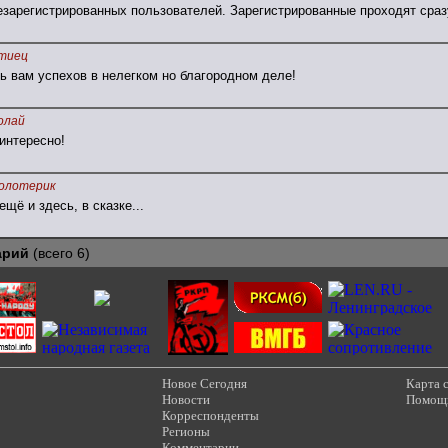
езарегистрированных пользователей. Зарегистрированные проходят сраз
тиец
ь вам успехов в нелегком но благородном деле!
олай
 интересно!
олотерик
ещё и здесь, в сказке...
арий
(всего 6)
Новое Сегодня
Карта 
Новости
Помощ
Корреспонденты
Регионы
Комментарии