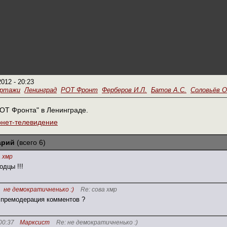
2012 - 20:23
ортажи
Ленинград
РОТ Фронт
Ферберов И.Л.
Батов А.С.
Соловьёв О
ОТ Фронта" в Ленинграде.
рнет-телевидение
арий
(всего 6)
 хмр
одцы !!!
не демократичненько :)
Re: сова хмр
т премодерация комментов ?
00:37
Марксист
Re: не демократичненько :)