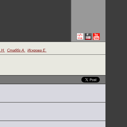
.Н.
Стаббз А.
Искрова Е.