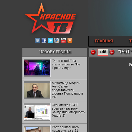
ГЛАВНАЯ
Т
"РОТ 
НОВОЕ СЕГОДНЯ
+48
"Утро в тебе" на
эгалите-фесте "Не
У
Пряча Лица"
Мохаммед Фидель
Али Селем,
представитель
фронта Полисарио в
РФ
Экономика СССР
времен «застоя»:
жажда планомерности
(часть 2)
Рост социального
неравенства в 21