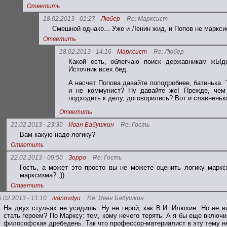
Ответить
18.02.2013 - 01:27
Любер
Re: Марксист
Смешной однако... Уже и Ленин жид, и Попов не марксис
Ответить
18.02.2013 - 14:16
Марксист
Re: Любер
Какой есть, облегчаю поиск державникам жЫ
Источник всех бед.
А насчет Попова давайте поподробнее, батенька. 
и не коммунист? Ну давайте же! Прежде, чем 
подходить к делу, договорились? Вот и славненьк
Ответить
21.02.2013 - 23:30
Иван Бабушкин
Re: Гость
Вам какую надо логику?
Ответить
22.02.2013 - 09:50
Зорро
Re: Гость
Гость, а может это просто вы не можете оценить логику маркс
марксизма? ;))
Ответить
5.02.2013 - 11:10
ivanovdyu
Re: Иван Бабушкин
На двух стульях не усидишь. Ну не герой, как В.И. Илюхин. Но не в
стать героем? По Марксу: тем, кому нечего терять. А я бы еще включи
философская дребедень. Так что профессор-материалист в эту тему н