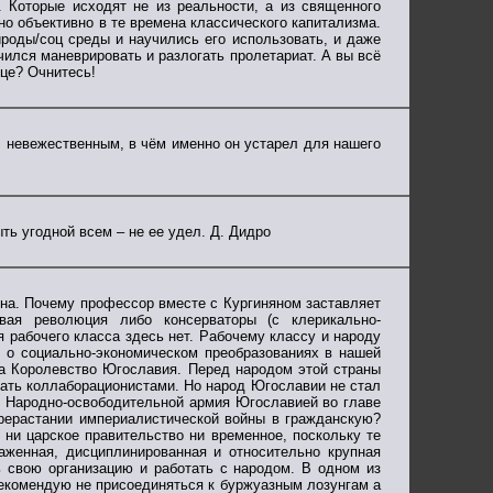
 Которые исходят не из реальности, а из священного
но объективно в те времена классического капитализма.
роды/соц среды и научились его использовать, и даже
чился маневрировать и разлогать пролетариат. А вы всё
ице? Очнитесь!
, невежественным, в чём именно он устарел для нашего
ть угодной всем – не ее удел. Д. Дидро
тна. Почему профессор вместе с Кургиняном заставляет
ая революция либо консерваторы (с клерикально-
 рабочего класса здесь нет. Рабочему классу и народу
с о социально-экономическом преобразованиях в нашей
на Королевство Югославия. Перед народом этой страны
тать коллаборационистами. Но народ Югославии не стал
м Народно-освободительной армия Югославией во главе
ерерастании империалистической войны в гражданскую?
ни царское правительство ни временное, поскольку те
аженная, дисциплинированная и относительно крупная
ть свою организацию и работать с народом. В одном из
екомендую не присоединяться к буржуазным лозунгам а