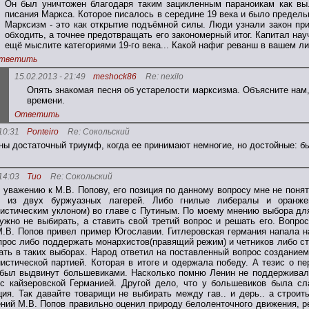
Он был уничтожен благодаря таким зацикленным параноикам как вы.
писания Маркса. Которое писалось в середине 19 века и было предель
Марксизм - это как открытие подъёмной силы. Люди узнали закон при
обходить, а точнее предотвращать его закономерный итог. Капитал нау
ещё мыслите категориями 19-го века... Какой нафиг реванш в вашем л
тветить
15.02.2013 - 21:49
meshock86
Re: nexilo
Опять знакомая песня об устарелости марксизма. Объясните нам
времени.
Ответить
10:31
Ponteiro
Re: Сокольский
ны достаточный триумф, когда ее принимают немногие, но достойные: бы
14:03
Тио
Re: Сокольский
 уважению к М.В. Попову, его позиция по данному вопросу мне не поня
ь из двух буржуазных лагерей. Либо гнилые либералы и оранжев
истическим уклоном) во главе с Путиным. По моему мнению выбора для
ужно не выбирать, а ставить свой третий вопрос и решать его. Вопро
М.В. Попов привел пример Югославии. Гитлеровская германия напала 
прос либо поддержать монархистов(правящий режим) и четников либо с
ать в таких выборах. Народ ответил на поставленный вопрос создание
истической партией. Которая в итоге и одержала победу. А тезис о п
был выдвинут большевиками. Насколько помню Ленин не поддерживал 
с кайзеровской Германией. Другой дело, что у большевиков была сл
ция. Так давайте товарищи не выбирать между гав.. и дерь.. а строи
ний М.В. Попов правильно оценил природу белоленточного движения, р