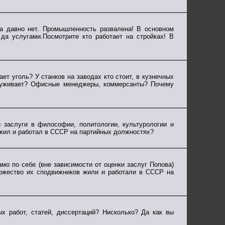
са давно нет. Промышленность развалена! В основном
да услугами.Посмотрите кто работает на стройках! В
ает уголь? У станков на заводах кто стоит, в кузнечных
служивает? Офисные менеджеры, коммерсанты? Почему
 заслуги в философии, политологии, культурологии и
 жил и работал в СССР на партийных должностях?
мо по себе (вне зависимости от оценки заслуг Попова)
множество их сподвижников жили и работали в СССР на
ых работ, статей, диссертаций? Нисколько? Да как вы