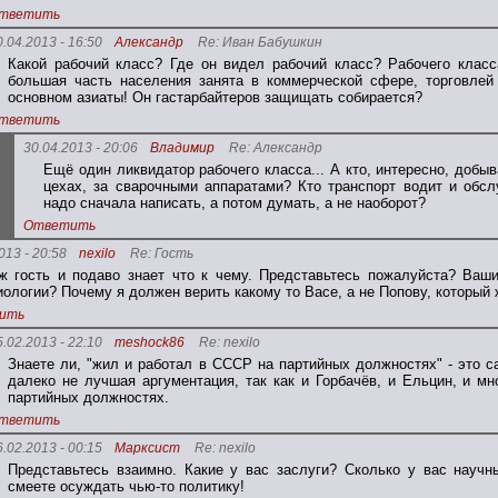
тветить
0.04.2013 - 16:50
Александр
Re: Иван Бабушкин
Какой рабочий класс? Где он видел рабочий класс? Рабочего клас
большая часть населения занята в коммерческой сфере, торговлей 
основном азиаты! Он гастарбайтеров защищать собирается?
тветить
30.04.2013 - 20:06
Владимир
Re: Александр
Ещё один ликвидатор рабочего класса... А кто, интересно, добыв
цехах, за сварочными аппаратами? Кто транспорт водит и об
надо сначала написать, а потом думать, а не наоборот?
Ответить
013 - 20:58
nexilo
Re: Гость
ж гость и подаво знает что к чему. Представьтесь пожалуйста? Ваши
иологии? Почему я должен верить какому то Васе, а не Попову, который
ить
5.02.2013 - 22:10
meshock86
Re: nexilo
Знаете ли, "жил и работал в СССР на партийных должностях" - это са
далеко не лучшая аргументация, так как и Горбачёв, и Ельцин, и 
партийных должностях.
тветить
6.02.2013 - 00:15
Марксист
Re: nexilo
Представьтесь взаимно. Какие у вас заслуги? Сколько у вас научн
смеете осуждать чью-то политику!