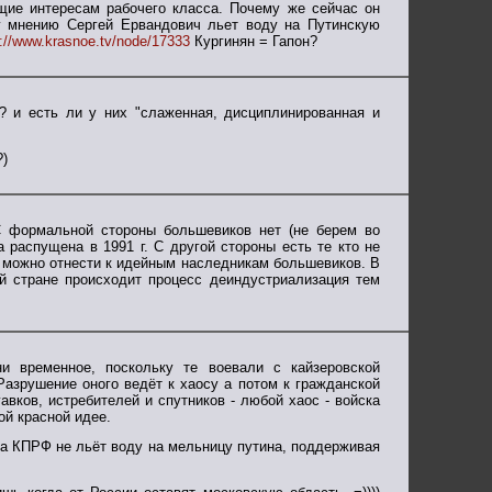
щие интересам рабочего класса. Почему же сейчас он
у мнению Сергей Ервандович льет воду на Путинскую
p://www.krasnoe.tv/node/17333
Кургинян = Гапон?
? и есть ли у них "слаженная, дисциплинированная и
?)
 формальной стороны большевиков нет (не берем во
 распущена в 1991 г. С другой стороны есть те кто не
ые можно отнести к идейным наследникам большевиков. В
 стране происходит процесс деиндустриализация тем
и временное, поскольку те воевали с кайзеровской
Разрушение оного ведёт к хаосу а потом к гражданской
вков, истребителей и спутников - любой хаос - войска
ой красной идее.
 а КПРФ не льёт воду на мельницу путина, поддерживая