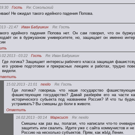
19:30
Гость
Re: Сокольский
ваю! Не ожидал такого идейного падения Попова.
013 - 21:47
Иван Бабушкин
Re: Гость
акого идейного падения Попова нет. Он сам говорил, что он буржу
подаёт он в буржуазном университете, но, защищает он именно интер
сии
ить
5.02.2013 - 03:22
Гость
Re: Иван Бабушкин
Где логика? Защищает интересы рабочего класса защищая фашистсву
его уровне подготовки и прекрасных лекциях и работах, трудно пове
видели.
тветить
15.02.2013 - 21:01
nexilo
Re: Гость
Где логика? говоришь что наше государство фашиствующе
фашиствующее государство? Давай разберём его на части к
исторического субьекта под названием Россия? И что ты буд
устраивать? Вы смешны до боли в животе.
Ответить
16.02.2013 - 00:14
Марксист
Re: nexilo
Смешны как раз вы, полагая, что написали что-то очевид
защитить или свалить. Идите уже с сайта коммунистов и не
Россию на несколько субъектов. Прям, как жЫд Ленин.