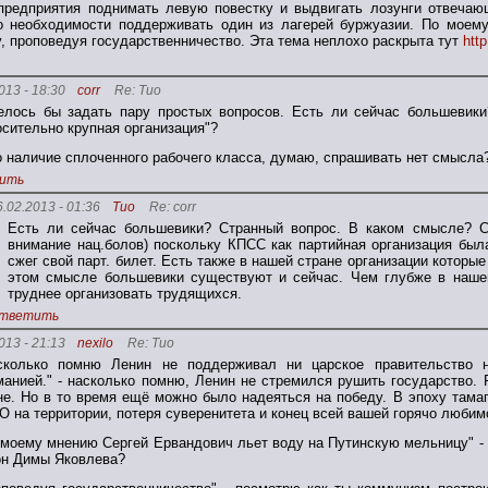
предприятия поднимать левую повестку и выдвигать лозунги отвечаю
о необходимости поддерживать один из лагерей буржуазии. По моем
, проповедуя государственничество. Эта тема неплохо раскрыта тут
htt
013 - 18:30
corr
Re: Тио
елось бы задать пару простых вопросов. Есть ли сейчас большевики
осительно крупная организация"?
о наличие сплоченного рабочего класса, думаю, спрашивать нет смысла
ить
6.02.2013 - 01:36
Тио
Re: corr
Есть ли сейчас большевики? Странный вопрос. В каком смысле? С
внимание нац.болов) поскольку КПСС как партийная организация была
сжег свой парт. билет. Есть также в нашей стране организации котор
этом смысле большевики существуют и сейчас. Чем глубже в нашей
труднее организовать трудящихся.
тветить
013 - 21:13
nexilo
Re: Тио
сколько помню Ленин не поддерживал ни царское правительство н
манией." - насколько помню, Ленин не стремился рушить государство. 
не. Но в то время ещё можно было надеяться на победу. В эпоху тамага
О на территории, потеря суверенитета и конец всей вашей горячо любим
 моему мнению Сергей Ервандович льет воду на Путинскую мельницу" -
он Димы Яковлева?