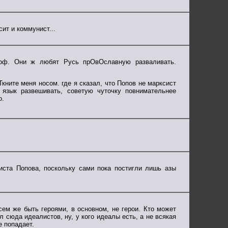
ит и коммунист...
доф. Они ж любят Русь прОвОславную разваливать.
Ткните меня носом. где я сказал, что Попов не марксист
язык развешивать, советую чуточку повнимательнее
о.
иста Попова, поскольку сами пока постигли лишь азы
сем же быть героями, в основном, не герои. Кто может
л сюда идеалистов, ну, у кого идеалы есть, а не всякая
е попадает.