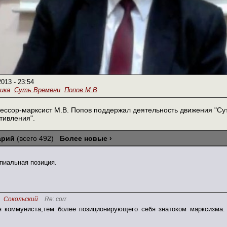
2013 - 23:54
ика
Суть Времени
Попов М.В
ессор-марксист М.В. Попов поддержал деятельность движения "Су
тивления".
арий
(всего 492)
Более новые ›
пиальная позиция.
Сокольский
Re: corr
я коммуниста,тем более позиционирующего себя знатоком марксизма. 