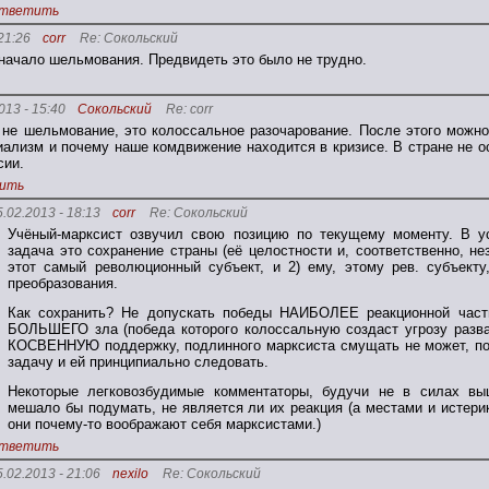
тветить
21:26
corr
Re: Сокольский
 начало шельмования. Предвидеть это было не трудно.
013 - 15:40
Сокольский
Re: corr
 не шельмование, это колоссальное разочарование. После этого можн
иализм и почему наше комдвижение находится в кризисе. В стране не ос
сии.
ить
5.02.2013 - 18:13
corr
Re: Сокольский
Учёный-марксист озвучил свою позицию по текущему моменту. В ус
задача это сохранение страны (её целостности и, соответственно, нез
этот самый революционный субъект, и 2) ему, этому рев. субъект
преобразования.
Как сохранить? Не допускать победы НАИБОЛЕЕ реакционной части 
БОЛЬШЕГО зла (победа которого колоссальную создаст угрозу разв
КОСВЕННУЮ поддержку, подлинного марксиста смущать не может, пот
задачу и ей принципиально следовать.
Некоторые легковозбудимые комментаторы, будучи не в силах выш
мешало бы подумать, не является ли их реакция (а местами и истери
они почему-то воображают себя марксистами.)
тветить
5.02.2013 - 21:06
nexilo
Re: Сокольский