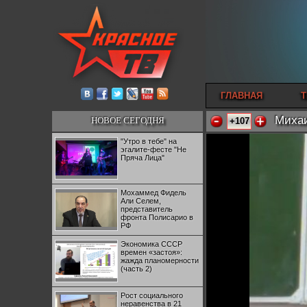
ГЛАВНАЯ
Т
Михаи
НОВОЕ СЕГОДНЯ
+107
"Утро в тебе" на
эгалите-фесте "Не
Пряча Лица"
Мохаммед Фидель
Али Селем,
представитель
фронта Полисарио в
РФ
Экономика СССР
времен «застоя»:
жажда планомерности
(часть 2)
Рост социального
неравенства в 21