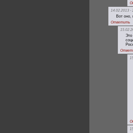
О
14.02.2013 - 
Вот оно,
Ответить
15.02.2
Это
соц
Рос
Ответ
1
О
1