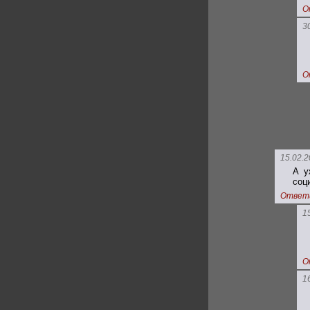
О
3
О
15.02.2
А у
соц
Ответ
1
О
1