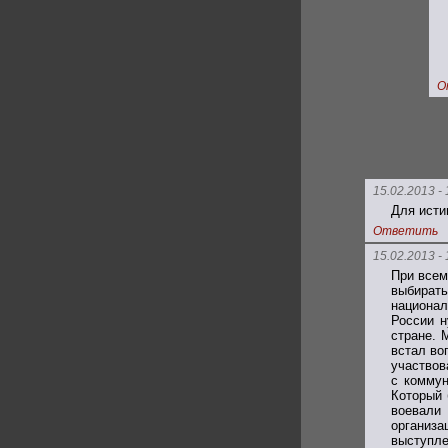
О
15.02.2013 - 
Для исти
Ответить
15.02.2013 - 
При всем
выбират
национал
России н
стране. 
встал во
участвов
с коммун
Который 
воевали 
организа
выступле