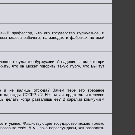
азный профессор, что его государство буржуазное, и
есы класса рабочего, на заводах и фабриках по всей
ющее госудаство буржуазии. А падение в том, что при
рить, что он может говорить такую пургу, что мы тут
е и не валишь отсюда? Зачем тебе это грёбаное
ак однажды СССР? а? Не ты ли прдатель интересов
ешь делать когда развалишь её? В карелии коммунизм
ное и умное. Фашиствующее государство можно только
 позорьте себя. А мы пока порассуждаем, как развалить