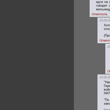
идти на 
говорит 
мельницу
Ответить
15.02.2
Хот
отн
(Пр
Ответ
1
О
15.02.2
"На
Гер
вой
НАТ
"По
зак