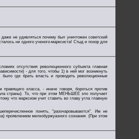
о даже не удивляться почему был уничтожен советский
талось ни одного ученого-марксиста! Стыд и позор для
ловиях отсутствия революционного субъекта главная
ависимости) - для того, чтобы 1) в ней мог возникнуть
у, было где брать власть и проводить революционные
правящего класса, - иначе говоря, бороться против
ала страны). То, что при этом МЕНЬШЕЕ зло получает
ому что марксизм учит ставить во главу угла главную
еперечисленное понять, "разочаровываются". Им не
ка) проявлением мелкобуржуазного сознания. (При этом