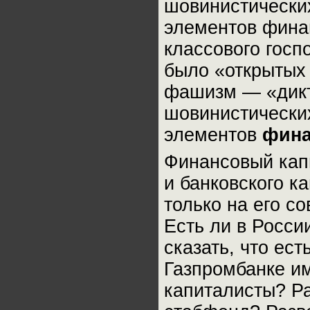
шовинистически
элементов фина
классового госп
было «открытых 
фашизм — «дикт
шовинистически
элементов
фина
Финансовый кап
и банковского к
только на его с
Есть ли в Росс
сказать, что ест
Газпромбанке им
капиталисты? Ра