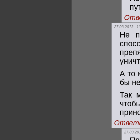
пу
Отв
27.03.2013 - 1
Не п
спос
пре
унич
А то 
бы не
Так 
чтоб
прино
Ответ
27.03.20