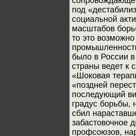
сопровождающег
под «дестабили
социальной акти
масштабов борь
то это возможно
промышленности
было в России в
страны ведет к 
«Шоковая терап
«поздней перест
последующий ви
градус борьбы, 
сбил нараставше
забастовочное д
профсоюзов, на