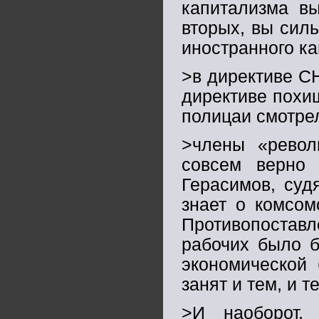
капитализма вы
вторых, вы сил
иностранного к
>в директиве СН
директиве похи
полицаи смотрел
>члены «револ
совсем верно 
Герасимов, суд
знает о комсом
Противопостав
рабочих было б
экономической 
занят и тем, и т
>И наоборот,