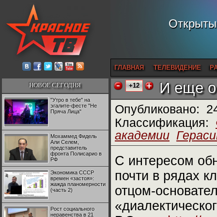
Открытый
ГЛАВНАЯ
ТЕЛЕВИДЕНИЕ
Р
И еще о
НОВОЕ СЕГОДНЯ
+12
"Утро в тебе" на
эгалите-фесте "Не
Опубликовано:
2
Пряча Лица"
Классификация:
академии
Гераси
Мохаммед Фидель
Али Селем,
представитель
фронта Полисарио в
С интересом об
РФ
почти в рядах к
Экономика СССР
времен «застоя»:
жажда планомерности
отцом-основател
(часть 2)
«диалектическог
Рост социального
неравенства в 21