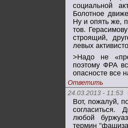
социальной акт
Болотное движе
Ну и опять же, 
тов. Герасимову
строящий, дру
левых активист
>Надо не «про
поэтому ФРА вс
опасносте все н
Ответить
24.03.2013 - 11:53
Вот, пожалуй, п
согласиться. Д
любой буржуа
термин "фашизац