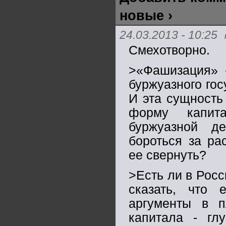
новые ›
24.03.2013 - 10:25
Смехотворно.
>«Фашизация» 
буржуазного гос
И эта сущность
форму капита
буржуазной д
бороться за ра
ее свернуть?
>Есть ли в Рос
сказать, что 
аргументы в п
капитала - гл