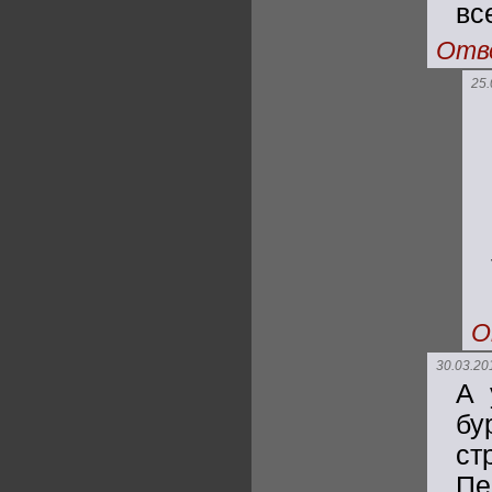
вс
Отв
25.
О
30.03.20
А 
бу
ст
Пе