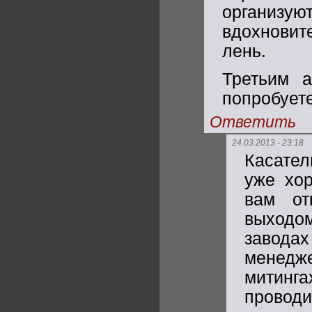
организу
вдохновит
лень.
Третьим 
попробуете
Ответить
24.03.2013 - 23:18
Касател
уже хор
вам от
выходо
завод
менедж
митинг
провод