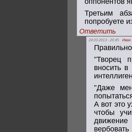
оппонентов я
Третьим аб
попробуете и
Ответить
24.03.2013 - 20:45
Иван
Правильно 
"Творец п
вносить в
интеллиген
"Даже мен
попытаться
А вот это 
чтобы учи
движение
вербоват