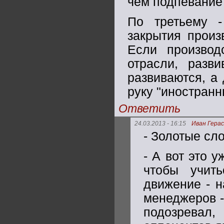
чем подпевание
По третьему 
закрытия произ
Если производ
отрасли, разв
развиваются, а 
руку "иностран
Ответить
24.03.2013 - 16:15
Иван Гера
- Золотые сло
- А вот это 
чтобы учить
движение - н
менеджеров -
подозрева