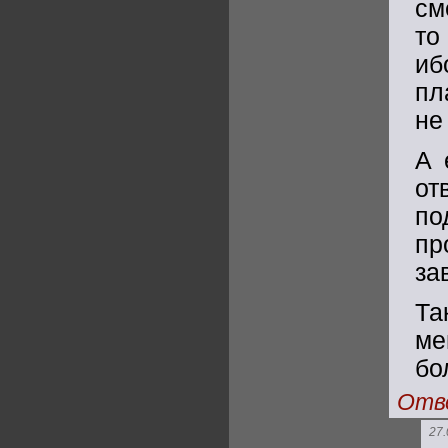
см
то
иб
пл
не
А 
о
по
пр
за
Та
ме
бо
Отв
27.