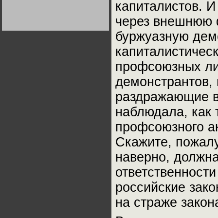
капиталистов. И
Германии:
парламентская
демократия или
через внешнюю 
Не сгорайте до выборов
Не сгорайте до выборов
диктатура
Путина! Юрий Нерсесов
Путина! Юрий Нерсесов
пролетариата?
Деятельность
буржуазную демо
Хрущёва в 50-е годы.
Владимир Соловейчик
капиталистическ
профсоюзных ли
Какова цена победы
СССР в Великой
демонстрантов, 
Отечественной? Олег
Двуреченский о
потерянной
раздражающие в
революционности
наблюдала, как 
профсоюзного ак
Скажите, пожал
наверно, должна
ответственност
российские зако
на страже закона