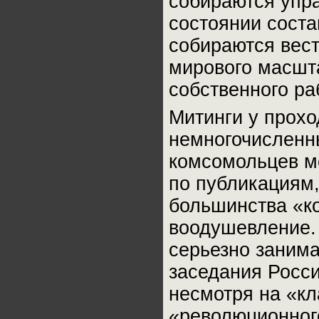
собираются упра
состоянии соста
собираются вес
мирового масшта
собственного ра
Митинги у прох
немногочисленны
комсомольцев мо
по публикациям,
большинства «к
воодушевление.
серьезно занима
заседания Росси
несмотря на «кл
«революционног