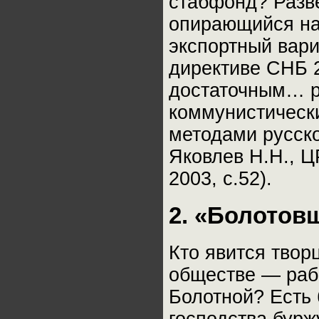
стабфонд? Разв
опирающийся на
экспортный вар
директиве СНБ 2
достаточным… р
коммунистическ
методами русско
Яковлев Н.Н., Ц
2003, с.52).
2. «Болотов
Кто явится твор
обществе — раб
Болотной? Есть 
господства бурж