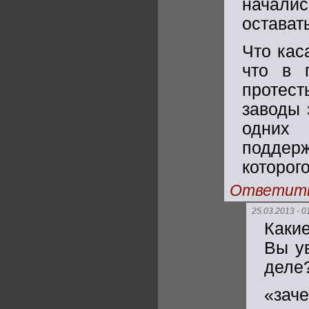
начали
остават
Что кас
что в 
протест
заводы 
одних 
поддерж
которог
Ответит
25.03.2013 - 0
Каки
Вы у
деле
«зач