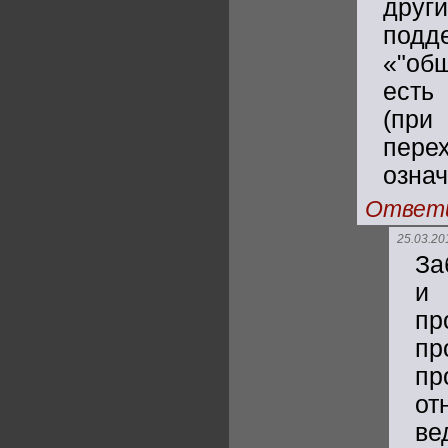
други
под
«"об
есть
(при
пере
означ
Ответ
25.03.20
За
и 
пр
пр
пр
от
ве