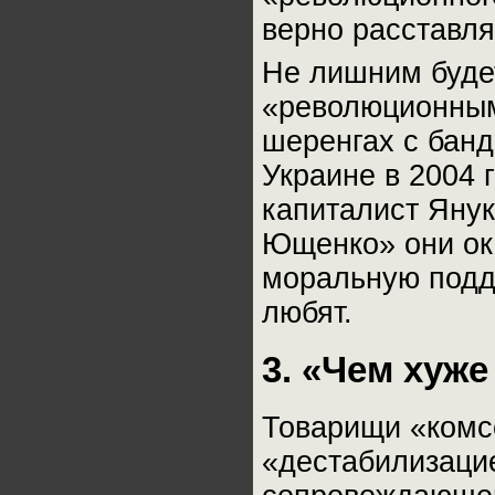
верно расставля
Не лишним будет
«революционным
шеренгах с бан
Украине в 2004 
капиталист Яну
Ющенко» они ок
моральную подде
любят.
3. «Чем хуж
Товарищи «комс
«дестабилизаци