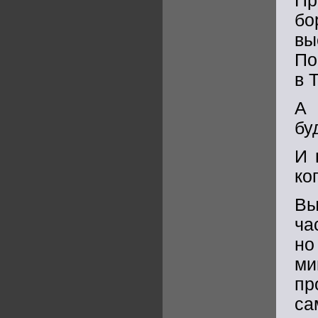
Пр
бо
вы
По
в 
А 
бу
И 
ко
Вы
ча
но
ми
пр
са