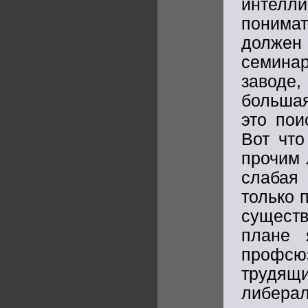
интелли
понима
должен 
семинар
заводе,
большая
это пои
Вот что
прочим 
слабая
только 
существ
плане 
профсю
трудя
либера