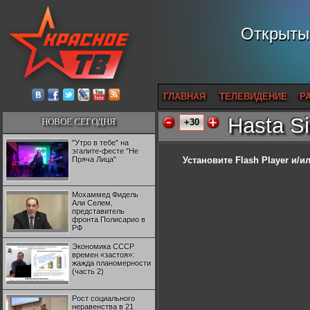
Открытый
ГЛАВНАЯ
ТЕЛЕВИДЕНИЕ
Р
Hasta S
НОВОЕ СЕГОДНЯ
+30
"Утро в тебе" на
эгалите-фесте "Не
Пряча Лица"
Установите Flash Player
и/ил
Мохаммед Фидель
Али Селем,
представитель
фронта Полисарио в
РФ
Экономика СССР
времен «застоя»:
жажда планомерности
(часть 2)
Рост социального
неравенства в 21