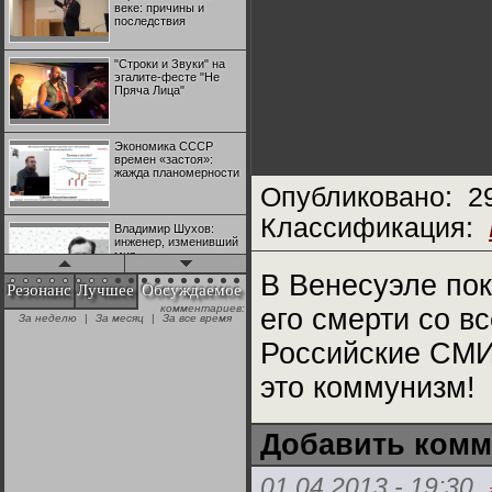
веке: причины и
последствия
"Строки и Звуки" на
эгалите-фесте "Не
Пряча Лица"
Экономика СССР
времен «застоя»:
жажда планомерности
Опубликовано:
2
Классификация:
Владимир Шухов:
инженер, изменивший
мир
В Венесуэле пок
Резонанс
Лучшее
Обсуждаемое
комментариев:
его смерти со в
"Аркадий Коц" на
За неделю
|
За месяц
|
За все время
эгалите-фесте "Не
Пряча Лица"
Российские СМИ 
это коммунизм!
Контрапункты
глобализации:
геополитэкономическ
ий анализ
Добавить комм
100 лет Ноябрьской
01.04.2013 - 19:30
революции в