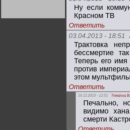
Германии:
Ну если коммун
парламентская
демократия или
диктатура
Красном ТВ
пролетариата?
Деятельность
Хрущёва в 50-е годы.
Ответить
Владимир Соловейчик
03.04.2013 - 18:51
Какова цена победы
Трактовка неп
СССР в Великой
Отечественной? Олег
Двуреченский о
бессмертие так
потерянной
революционности
Теперь его имя
против империал
этом мультфиль
Ответить
10.12.2015 - 12:51
Товарищ В
Печально, н
видимо хана
смерти Кастр
Ответить