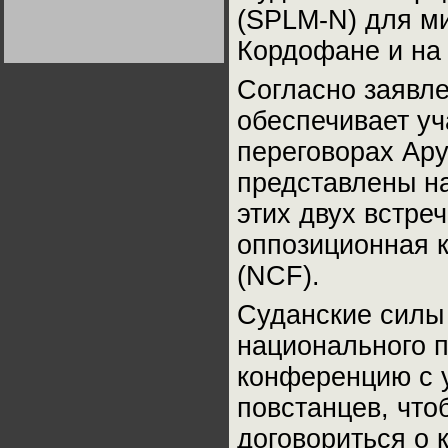
Германии:
(SPLM-N) для м
парламентская
демократия или
Не сгорайте до выборов
Не сгорайте до выборов
Кордофане и на
диктатура
Путина! Юрий Нерсесов
Путина! Юрий Нерсесов
пролетариата?
Деятельность
Хрущёва в 50-е годы.
Согласно заявл
Владимир Соловейчик
обеспечивает у
Какова цена победы
переговорах Ару
СССР в Великой
Отечественной? Олег
Двуреченский о
представлены н
потерянной
революционности
этих двух встре
оппозиционная 
(NCF).
Суданские силы
национального п
конференцию с у
повстанцев, чт
договориться о