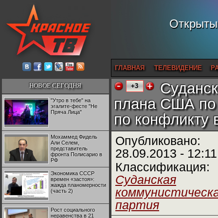
Открытый
ГЛАВНАЯ
ТЕЛЕВИДЕНИЕ
Р
Суданск
НОВОЕ СЕГОДНЯ
+3
плана США по
"Утро в тебе" на
эгалите-фесте "Не
Пряча Лица"
по конфликту 
Мохаммед Фидель
Опубликовано:
Али Селем,
представитель
28.09.2013 - 12:11
фронта Полисарио в
РФ
Классификация:
Экономика СССР
Суданская
времен «застоя»:
жажда планомерности
коммунистическ
(часть 2)
партия
Рост социального
неравенства в 21