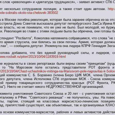
я слов «революция» и «диктатура трудящихся», - заявил активист СПб
т несколько сотрудников полиции, а также стоит один автозак.
http
le-sobralis-okolo-sta-chelovek-383502
а в Москве погибла революция, которая была заранее обречена из-за отс
расстрела Дома Советов высказала депутат петербургского ЗакСа Ирина
ю власть, но не понимали, что ее уже не было. Был молодой, но буржу
и. Революция во главе с этими людьми была бы обречена, они готовы б
еспондент "Росбалта", Комолова напомнила собравшимся, что слова "не
то армия струсила, они боялись за свои погоны. Армия, которая должн
глах", — сообщила депутат. Упомянула она лидера КПРФ Геннадия Зюга
олова добавила, что без единой руководящей силы, и лидеров, с
/www.rosbalt.ru/piter/2013/10/04/1183919.html
ые журналисты в своих репортажах были верны своим "принципам" (куцы
, то "На Марсовом поле остались представители РОТ фронта и 
.ru/2013/10/04/Chast-uchastnikov-mitinga-na-Marsovom-pole-napravilas-k-So
ей коммунистов С. Б. Борзенко (члена Бюро ЦИК МОК, члена Оргкоми
ого депутата, члена Исполкома СПб отделения МОК - Союза коммунис
ной пример товарищеского сотрудничества красных (РОТ Фронта, 
ра"). Никто не считает никого НЕДРУЖЕСТВЕННОЙ организацией.
момента уничтожения Советского Союза и 20 лет - с уничтожения остат
тализму в РФии. "Советского реванша" - не получилось, увы. На повес
лы, партии, стоящей на классовых марксистско-ленинских позиция
рад, препятствий существует, как объективных, так и организуемых 
а основе коммунистов-марксистов, рабочих и левых активистов действи