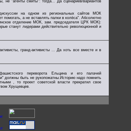
, не "агенты смиты": тогда... Да сценариев/вариантов
 дискуссии на одном из региональных сайтов МОК
т помогать, а не вставлять палки в колёса". Абсолютно
бинское отделение МОК, зам. председателя ЦРК МОК):
торые станут лидерами действительно революционной и
ктивисты, гранд-активисты ... Да хоть все вместе и в
ашистского переворота Ельцина и его палачей
ли" должны быть не рукопожатны.Историю надо помнить
ными , то проект советской власти прекратил свое
ством Хрущевцев.