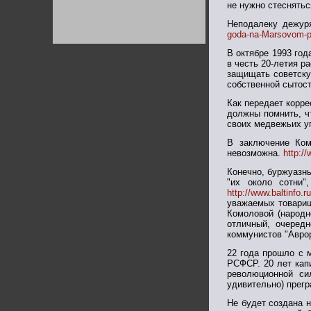
не нужно стеснятьс
Германии:
парламентская
демократия или
Неподалеку дежуря
Не сгорайте до выборов
Не сгорайте до выборов
диктатура
Путина! Юрий Нерсесов
Путина! Юрий Нерсесов
goda-na-Marsovom-po
пролетариата?
Деятельность
Хрущёва в 50-е годы.
В октябре 1993 год
Владимир Соловейчик
в честь 20-летия 
защищать советску
собственной сытост
Какова цена победы
СССР в Великой
Как передает корр
Отечественной? Олег
должны помнить, ч
Двуреченский о
своих медвежьих у
потерянной
революционности
В заключение Ком
невозможна.
http:/
Конечно, буржуазн
"их около сотни"
http://www.baltinfo
уважаемых товарищ
Комоловой (народн
отличный, очеред
коммунистов "Авро
22 года прошло с 
РСФСР. 20 лет капи
революционной си
удивительно) прег
Не будет создана н