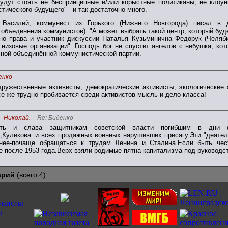
будут стоять не беспринципные и/или корыстные политиканы, не клоуны
стического будущего" - и так достаточно много.
 Василий, коммунист из Горького (Нижнего Новгорода) писал в
объединения коммунистов): "А может выбрать такой центр, который буде
но права и участник дискуссии Наталья Кузьминична Федорук (Челя
низовые организации". Господь бог не спустит ангелов с небушка, ко
сной объединённой коммунистической партии.
енко
дружественные активисты, демократические активисты, экологические а
се же трудно пробивается среди активистов мысль и дело класса!
Николай.
Re: Биденко
ять и слава защитникам советской власти погибшим в дни ф
,Куликова..и всех продажных военных нарушивших присягу.Эти "деяте
нее-почаще обращаться к трудам Ленина и Сталина.Если быть чест
 после 1953 года.Верх взяли родимые пятна капитализма под руковод
арий
(всего 4)