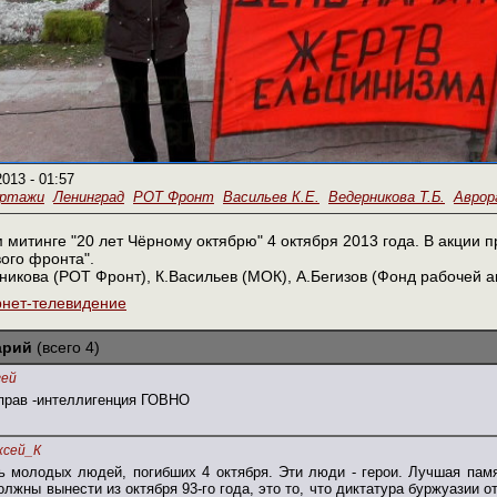
2013 - 01:57
ортажи
Ленинград
РОТ Фронт
Васильев К.Е.
Ведерникова Т.Б.
Аврор
 митинге "20 лет Чёрному октябрю" 4 октября 2013 года. В акции 
вого фронта".
никова (РОТ Фронт), К.Васильев (МОК), А.Бегизов (Фонд рабочей 
рнет-телевидение
арий
(всего 4)
гей
 прав -интеллигенция ГОВНО
ксей_К
 молодых людей, погибших 4 октября. Эти люди - герои. Лучшая памят
олжны вынести из октября 93-го года, это то, что диктатура буржуазии 