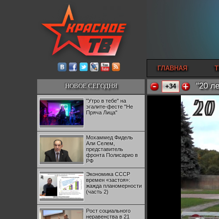
ГЛАВНАЯ
Т
"20 л
НОВОЕ СЕГОДНЯ
+34
"Утро в тебе" на
эгалите-фесте "Не
Пряча Лица"
Мохаммед Фидель
Али Селем,
представитель
фронта Полисарио в
РФ
Экономика СССР
времен «застоя»:
жажда планомерности
(часть 2)
Рост социального
неравенства в 21