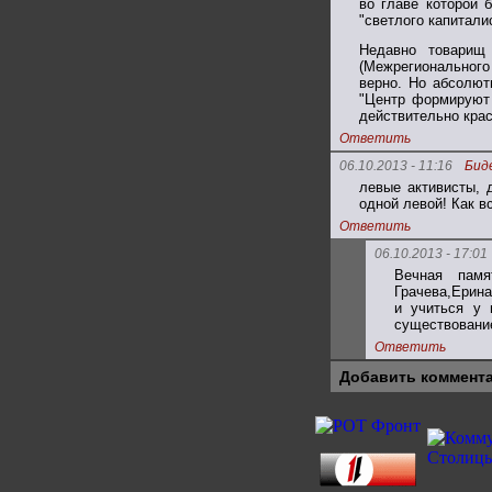
во главе которой 
"светлого капитали
Недавно товарищ
(Межрегионального 
верно. Но абсолют
"Центр формируют 
действительно кра
Ответить
06.10.2013 - 11:16
Бид
левые активисты, 
одной левой! Как в
Ответить
06.10.2013 - 17:01
Вечная пам
Грачева,Ерина
и учиться у 
существование
Ответить
Добавить коммент