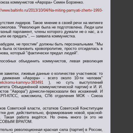
 Союза коммунистов «Аврора» Семен Борзенко.
://www.baltinfo.ru/2013/10/04/Na-miting-pamyati-zhertv-1993-
утствия лидеров. Такое мнение в своей речи на митинге
 Комолова. "Революция была не подготовлена. Люди шли
азный парламент, члены которого думали не о нас, а о
ыли ее предать", — заявила коммунистка.
 забудем, не простим" должны быть персональными. "Мы
а была остановить кровопролитие, просто отсиделась в
нова, который "фактически предал людей".
пособных объединить коммунистов, левая революция
е заметки, лживые данные о количестве участников: то
движения «Аврора» - всего около 10-ти человек"
lovetckomu-kamnyu-383491
), но суть выступлений
тета Объединённой коммунистической партии) и И. И.
тов "Аврора") донесли-пересказали без искажений. И
РКРП-КПСС, комсомола, СПб отделения МОК - Союза
ков Советской власти, остатков Советской Конституции
тке дня: действительно, формирование новой, красной-
х. Такая работа ведётся. Но очень много (и это не
КЛАССОВЫМ ВРАГОМ.
тельно революционная красная сила (партия) в России,