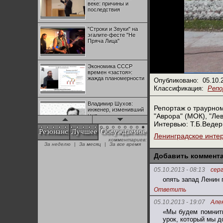
веке: причины и
последствия
"Строки и Звуки" на
эгалите-фесте "Не
Пряча Лица"
Экономика СССР
времен «застоя»:
жажда планомерности
Опубликовано:
05.10.
Классификация:
Реп
Владимир Шухов:
Репортаж о траурном
инженер, изменивший
"Аврора" (МОК), "Ле
мир
Интервью: Т.Б.Ведер
Резонанс
Лучшее
Обсуждаемое
Ленинградское инте
"Аркадий Коц" на
эгалите-фесте "Не
+28
Пряча Лица"
Добавить коммент
05.10.2013 - 08:13
сер
Контрапункты
опять запад Ленин
глобализации:
№1 | Красная жара | Попов vs
№1 | Красная жара | Попов vs
Ответить
геополитэкономическ
Биец
Биец
ий анализ
05.10.2013 - 19:07
Але
+25
«Мы будем помнить
100 лет Ноябрьской
урок, который мы д
революции в