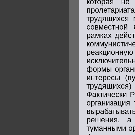
которая не
пролетариат
трудящихся 
совместной 
рамках дейст
коммунист
реакционн
исключитель
формы орган
интересы (п
трудящихся
Фактически 
организация
вырабатыва
решения, а
туманными о