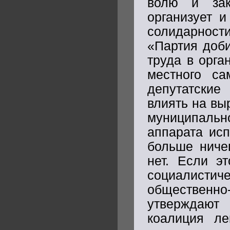
волю и зак
организует 
солидарности
«Партия доби
труда в орга
местного са
депутатские
влиять на вы
муниципаль
аппарата исп
больше ниче
нет. Если э
социалистич
обществен
утверждают
коалиция ле