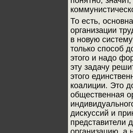
понятно, значит
коммунистическ
То есть, основн
организации тр
в новую систему
только способ д
этого и надо фо
эту задачу реш
этого единствен
коалиции. Это д
общественная о
индивидуального
дискуссий и при
представители д
организацию, а 