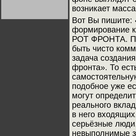
Германии:
возникает масса
парламентская
демократия или
Не сгорайте до выборов
Не сгорайте до выборов
диктатура
Путина! Юрий Нерсесов
Путина! Юрий Нерсесов
пролетариата?
Вот Вы пишите:
Деятельность
Хрущёва в 50-е годы.
Владимир Соловейчик
формирование к
РОТ ФРОНТА. По
Какова цена победы
СССР в Великой
быть чисто комм
Отечественной? Олег
Двуреченский о
задача создания
потерянной
революционности
фронта». То ест
самостоятельную
подобное уже ес
могут определит
реального вклад
в него входящих
серьёзные люди,
невыполнимые за