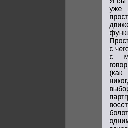
Я бы 
уже 
прос
движ
функ
Прост
с че
с м
гово
(как
нико
выбо
парт
восс
боло
одни