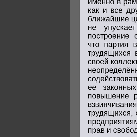
именно в рам
как и все др
ближайшие це
не упускае
построение с
что партия 
трудящихся в
своей коллек
неопредел
содействоват
ее законны
повышение р
взвинчивани
трудящихся, 
предприятия
прав и свобо