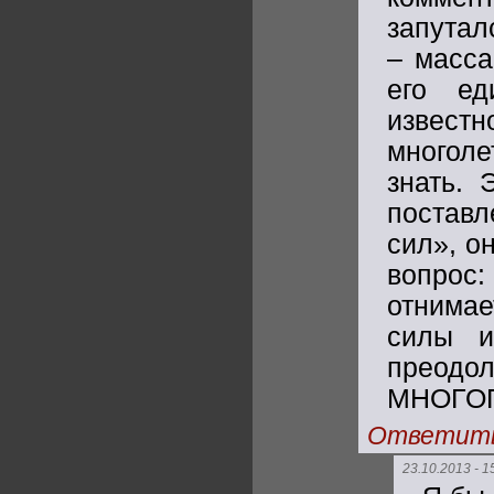
запутал
– масса
его ед
извест
многоле
знать. 
поставл
сил», о
вопрос:
отнимае
силы и
прео
МНОГО
Ответит
23.10.2013 - 1