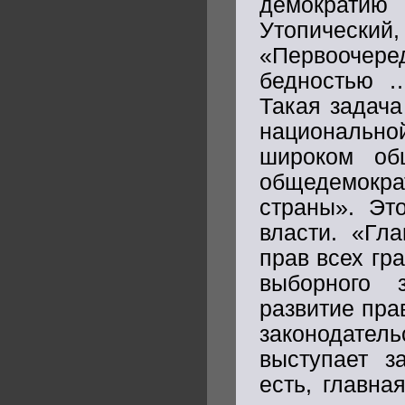
демократию
Утопически
«Первоочер
бедностью …
Такая задача
национальн
широком об
общедемокра
страны». Эт
власти. «Гл
прав всех гр
выборного з
развитие пра
законодател
выступает з
есть, главна