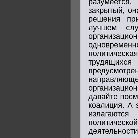
разумеется,
закрытый, он
решения при
лучшем слу
организац
одновременн
политическая
трудящихся
предусмот
направляюще
организацион
давайте посм
коалиция. А 
излагаютс
политической
деятельности