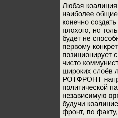
Любая коалиция 
наиболее общие,
конечно создать
плохого, но тол
будет не способн
первому конкре
позиционирует с
чисто коммунист
широких слоёв л
РОТФРОНТ напра
политической па
независимую орг
будучи коалицие
фронт, по факту