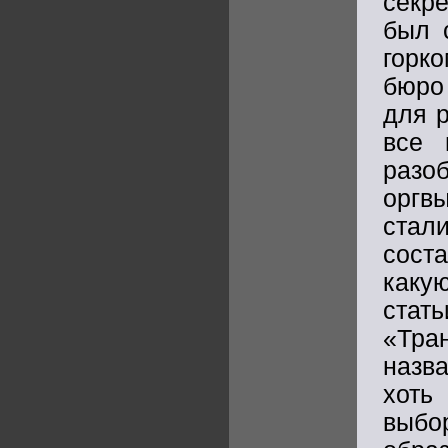
секре
был 
горк
бюро
для 
все 
разо
оргв
стал
сост
каку
стат
«Тра
назв
хоть
выбо