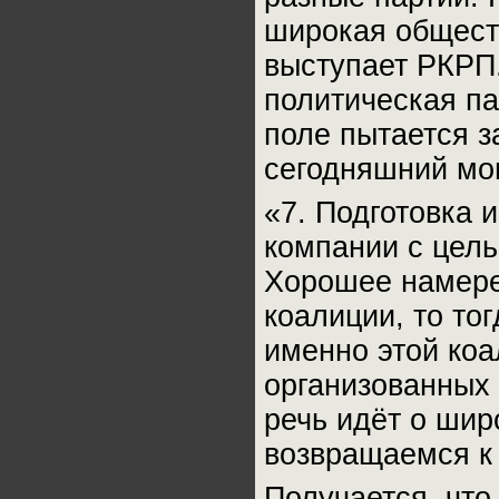
широкая общест
выступает РКРП
политическая па
поле пытается з
сегодняшний мо
«7. Подготовка 
компании с цел
Хорошее намерен
коалиции, то то
именно этой коа
организованных 
речь идёт о шир
возвращаемся к 
Получается, что