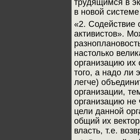
трудящимся в э
в новой системе
«2. Содействие
активистов». Мо
разноплановость
настолько велик
организацию их 
того, а надо ли 
легче) объедини
организации, те
организацию не 
цели данной орг
общий их вектор
власть, т.е. воз