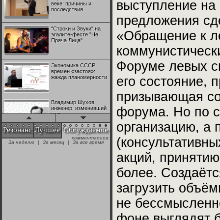
выступление на
веке: причины и
последствия
предложения сд
"Строки и Звуки" на
«Обращение к л
эгалите-фесте "Не
Пряча Лица"
коммунистически
Форуме левых с
Экономика СССР
времен «застоя»:
жажда планомерности
его состояние, 
призывающая со
Владимир Шухов:
форума. Но по с
инженер, изменивший
мир
организацию, а 
Резонанс
Лучшее
Обсуждаемое
(консультативны
"Аркадий Коц" на
эгалите-фесте "Не
+28
Пряча Лица"
акций, принятию
более. Создаётс
Контрапункты
глобализации:
№1 | Красная жара | Попов vs
№1 | Красная жара | Попов vs
загрузить объём
геополитэкономическ
Биец
Биец
ий анализ
не бессмысленн
+25
100 лет Ноябрьской
фоне выглядят б
революции в