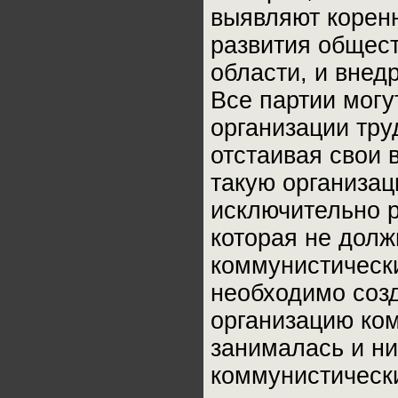
выявляют корен
развития общест
области, и внед
Все партии могу
организации тру
отстаивая свои 
такую организац
исключительно р
которая не долж
коммунистическ
необходимо соз
организацию ком
занималась и ни
коммунистически