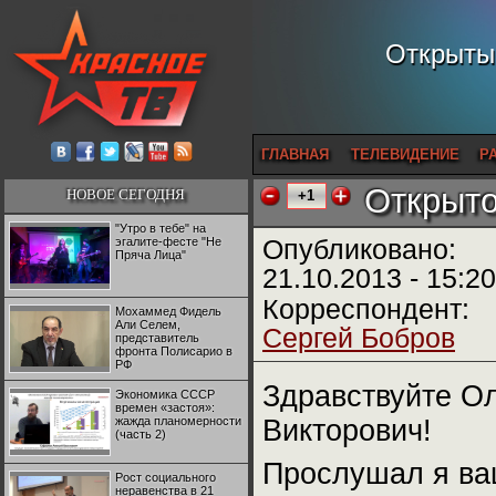
Открытый
ГЛАВНАЯ
ТЕЛЕВИДЕНИЕ
Р
Открыто
НОВОЕ СЕГОДНЯ
+1
"Утро в тебе" на
эгалите-фесте "Не
Опубликовано:
Пряча Лица"
21.10.2013 - 15:20
Корреспондент:
Мохаммед Фидель
Али Селем,
Сергей Бобров
представитель
фронта Полисарио в
РФ
Здравствуйте О
Экономика СССР
времен «застоя»:
жажда планомерности
Викторович!
(часть 2)
Прослушал я в
Рост социального
неравенства в 21