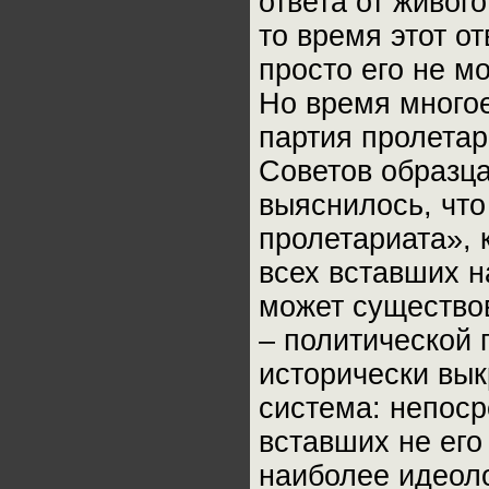
ответа от живого
то время этот о
просто его не м
Но время много
партия пролетар
Советов образца
выяснилось, что
пролетариата», 
всех вставших н
может существов
– политической 
исторически вы
система: непоср
вставших не его
наиболее идеол