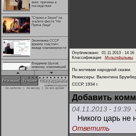
веке: причины и
последствия
"Строки и Звуки" на
эгалите-фесте "Не
Пряча Лица"
Экономика СССР
времен «застоя»:
жажда планомерности
Опубликовано:
01.11.2013 - 14:16
Классификация:
Мультфильмы
Владимир Шухов:
инженер, изменивший
По мотивам народной сказки.
мир
Режиссеры: Валентина Брумбер
Резонанс
Лучшее
Обсуждаемое
СССР, 1934 г.
комментариев:
"Аркадий Коц" на
За неделю
|
За месяц
|
За все время
эгалите-фесте "Не
Пряча Лица"
Добавить комм
04.11.2013 - 19:39
Контрапункты
глобализации:
геополитэкономическ
Никого царь не
ий анализ
Ответить
100 лет Ноябрьской
революции в