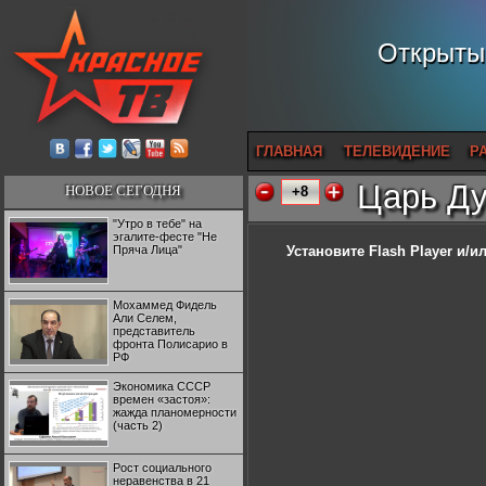
Открытый
ГЛАВНАЯ
ТЕЛЕВИДЕНИЕ
Р
Царь Д
НОВОЕ СЕГОДНЯ
+8
"Утро в тебе" на
эгалите-фесте "Не
Пряча Лица"
Установите Flash Player
и/ил
Мохаммед Фидель
Али Селем,
представитель
фронта Полисарио в
РФ
Экономика СССР
времен «застоя»:
жажда планомерности
(часть 2)
Рост социального
неравенства в 21