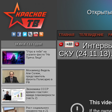
Открытый
ГЛАВНАЯ
ТЕЛЕВИДЕНИЕ
Р
Интервь
НОВОЕ СЕГОДНЯ
+22
СКУ (24.11.13)
"Утро в тебе" на
эгалите-фесте "Не
Пряча Лица"
Мохаммед Фидель
Али Селем,
представитель
фронта Полисарио в
РФ
Экономика СССР
времен «застоя»:
жажда планомерности
(часть 2)
Рост социального
неравенства в 21