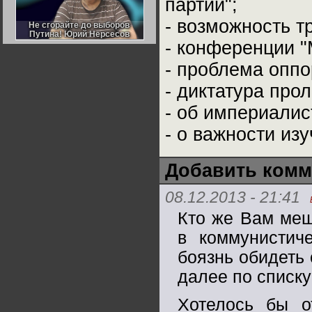
партий";
Германии:
парламентская
- возможность т
демократия или
Не сгорайте до выборов
Не сгорайте до выборов
диктатура
Путина! Юрий Нерсесов
Путина! Юрий Нерсесов
пролетариата?
Деятельность
- конференции "
Хрущёва в 50-е годы.
Владимир Соловейчик
- проблема оппо
- диктатура про
Какова цена победы
СССР в Великой
- об империалис
Отечественной? Олег
Двуреченский о
потерянной
- о важности из
революционности
Добавить комм
08.12.2013 - 21:41
Кто же Вам меш
в коммунистиче
боязнь обидеть
далее по списк
Хотелось бы о