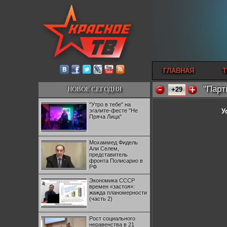
ГЛАВНАЯ
Т
"Парт
НОВОЕ СЕГОДНЯ
+29
"Утро в тебе" на
эгалите-фесте "Не
У
Пряча Лица"
Мохаммед Фидель
Али Селем,
представитель
фронта Полисарио в
РФ
Экономика СССР
времен «застоя»:
жажда планомерности
(часть 2)
Рост социального
неравенства в 21