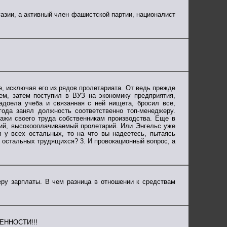
уазии, а активный член фашистской партии, националист
е, исключая его из рядов пролетариата. От ведь прежде
ем, затем поступил в ВУЗ на экономику предприятия,
адоела учеба и связанная с ней нищета, бросил все,
года занял должность соответственно топ-менеджеру.
ажи своего труда собственникам производства. Еще в
рий, высокооплачиваемый пролетарий. Или Энгельс уже
и у всех остальных, то на что вы надеетесь, пытаясь
ь остальных трудящихся? 3. И провокационный вопрос, а
ру зарплаты. В чем разница в отношении к средствам
ЕННОСТИ!!!