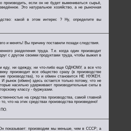
о производить, если он не будет вымениваться сырьё,
изведённое. Это натуральное хозяйство, а не рыночная
одство: какой в этом интерес ? Ну, определите вы
чего и менять! Вы причину поставили позади следствия.
енного разделения труда. Т.е. когда один производит
друг с другом своими продуктами труда, чтобы выжил в
ни еду, ни одежду, ни что-либо еще ОДНОМУ, а все что
веку производит все общество сразу (в производстве
ние производства), то и обмен становится НЕ НУЖЕН.
 И рынок (обмен) здесь остается только потому, что не
оторые насильно удерживают производительные силы в
торскому классу - буржуазии.
бственностью на средства производства, самой главной
 то, что на этих средствах производства произведено!
 ПО.
Он показывает: производим мы меньше, чем в СССР; а