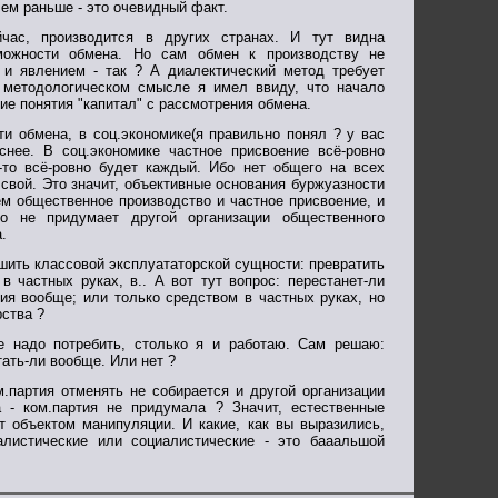
ем раньше - это очевидный факт.
час, производится в других странах. И тут видна
можности обмена. Но сам обмен к производству не
и явлением - так ? А диалектический метод требует
 методологическом смысле я имел ввиду, что начало
ие понятия "капитал" с рассмотрения обмена.
и обмена, в соц.экономике(я правильно понял ? у вас
снее. В соц.экономике частное присвоение всё-ровно
ь-то всё-ровно будет каждый. Ибо нет общего на всех
свой. Это значит, объективные основания буржуазности
ем общественное производство и частное присвоение, и
то не придумает другой организации общественного
.
шить классовой эксплуататорской сущности: превратить
в частных руках, в.. А вот тут вопрос: перестанет-ли
ия вообще; или только средством в частных руках, но
рства ?
не надо потребить, столько я и работаю. Сам решаю:
тать-ли вообще. Или нет ?
м.партия отменять не собирается и другой организации
 - ком.партия не придумала ? Значит, естественные
т объектом манипуляции. И какие, как вы выразились,
алистические или социалистические - это бааальшой