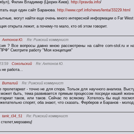
мбул), Филин Владимир (Цюрих-Киев).
http://pravda.info
/
итать еще один сайт Баранова.
http://www.cprf.info/news/lenta/33229.html
ытные, могут найти еще очень много интересной информации о Far West 
ия открыта лежит, а почему-то мало, кто об этом говорит.
Антонов Ю.
Re: Рижский коммунист
сия ? Все вопросы давно мною рассмотрены на сайте com-stol.ru и 
ПРФ" Смотрите работу "Моя концепция"
23:59
Сокольский
Re: Антонов Ю.
 не работа...
Виталий
Re: Рижский коммунист
е пролетариат - точно не для спора. Тольок для научного анализа. Выст
 может быть, тема развивается прямым процессом посреди нашей жизни
етариат таков, или таков. Сейчас по всякому. Хотелось бы ещё посмо
желательно спорят, оба знают, что сказать. Ферберов и Баранов - молод
tank_t34_51
Re: Рижский коммунист
 стелет,мерзавец!