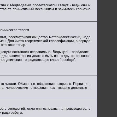
утин с Медведевым пролетариатом станут - ведь они ж
Оставьте примитивный механицизм и займитесь серьезно
номическая теория.
ачит, рассматривая общество материалистически, надо
мен. Для чисто теоретической классификации, в первую
 это тоже товар.
испута поставлен неправильно. Ведь цель: определить
, для рассмотрения должно быть взято другое основное
жное движение - определяющее класс "вообще".
то читали. Обмен, т.е. обращение, вторично. Первично -
ть человеческие отношения как товарно-денежные -
ость отношений, если они основаны на производстве: в
у ради работы.