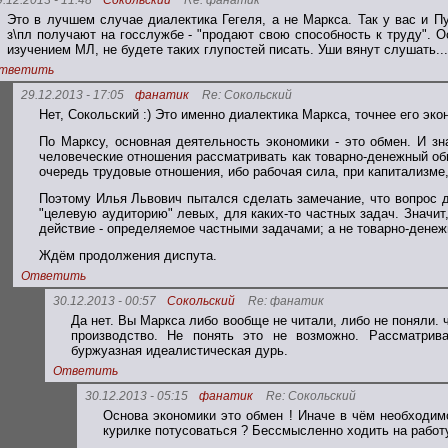
9.12.2013 - 11:48
Сокольский
Re: фанатик
Это в лучшем случае диалектика Гегеля, а не Маркса. Так у вас и П
з\пл получают на госслужбе - "продают свою способность к труду". 
изучением МЛ, не будете таких глупостей писать. Уши вянут слушать...
тветить
29.12.2013 - 17:05
фанатик
Re: Сокольский
Нет, Сокольский :) Это именно диалектика Маркса, точнее его эко
По Марксу, основная деятельность экономики - это обмен. И зн
человеческие отношения рассматривать как товарно-денежный об
очередь трудовые отношения, ибо рабочая сила, при капитализме,
Поэтому Илья Львович пытался сделать замечание, что вопрос д
"целевую аудиторию" левых, для каких-то частных задач. Значит
действие - определяемое частными задачами; а не товарно-дене
Ждём продолжения диспута.
Ответить
30.12.2013 - 00:57
Сокольский
Re: фанатик
Да нет. Вы Маркса либо вообще не читали, либо не поняли. ч
производство. Не понять это не возможно. Рассматрива
буржуазная идеалистическая дурь.
Ответить
30.12.2013 - 05:15
фанатик
Re: Сокольский
Основа экономики это обмен ! Иначе в чём необходим
курилке потусоваться ? Бессмысленно ходить на работ