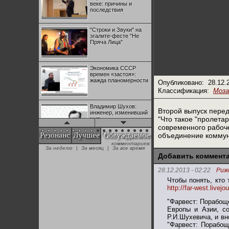
веке: причины и
последствия
"Строки и Звуки" на
эгалите-фесте "Не
Пряча Лица"
Экономика СССР
времен «застоя»:
жажда планомерности
Опубликовано:
28.12.
Классификация:
Моза
Владимир Шухов:
Второй выпуск перед
инженер, изменивший
"Что такое "пролета
мир
современного рабоч
Резонанс
Лучшее
Обсуждаемое
объединение коммун
комментариев:
"Аркадий Коц" на
За неделю
|
За месяц
|
За все время
эгалите-фесте "Не
Добавить коммент
Пряча Лица"
28.12.2013 - 02:22
Риж
Чтобы понять, кто 
Контрапункты
http://far-west.livej
глобализации:
геополитэкономическ
"Фарвест: Порабощ
ий анализ
Европы и Азии, с
Р.И.Шухевича, и вн
100 лет Ноябрьской
"Фарвест: Порабощ
революции в