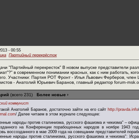
2013 - 00:55
ика
Партийный перекрёсток
ачи "Партийный перекресток" В новом выпуске представители раз
риат"?" в современном понимании красных, как с ним работать, ког
его. Участники: Партия РОТ Фронт - Илья Львович Ферберов, член
истов - Анатолий Юрьевич Баранов, главный редактор forum-msk.
арий
(всего 231)
Более новые ›
ский коммунист
такой Анатолий Баранов, достаточно зайти на его сайт
http://pravda.info
ournal.com
/ Далее читаем в этом журнале следующее:
енные народы против сталинизма, русского фашизма и чекизма" – офи
озданного на Конференции порабощенных народов в ноябре 1943 год
овь воссозданного в мае 2009 года на совещании представителей пораб
енные народы против сталинизма, русского фашизма и чекизма": Исра