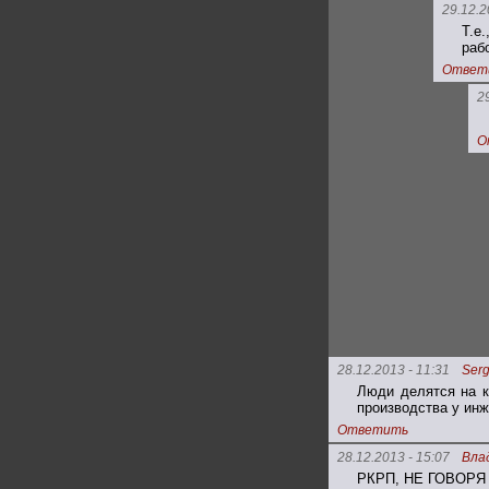
29.12.2
Т.е
раб
Ответ
2
О
28.12.2013 - 11:31
Serg
Люди делятся на к
производства у инж
Ответить
28.12.2013 - 15:07
Вла
РКРП, НЕ ГОВОРЯ