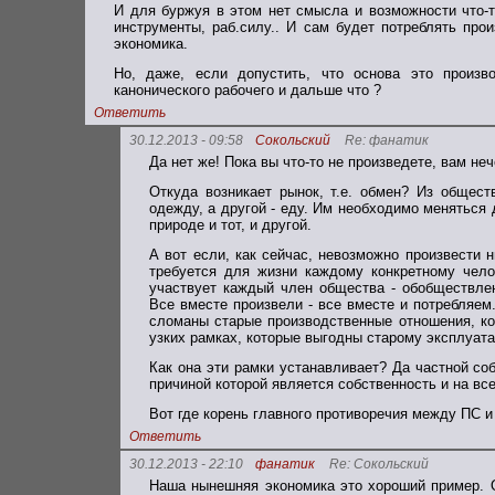
И для буржуя в этом нет смысла и возможности что-т
инструменты, раб.силу.. И сам будет потреблять про
экономика.
Но, даже, если допустить, что основа это произв
канонического рабочего и дальше что ?
Ответить
30.12.2013 - 09:58
Сокольский
Re: фанатик
Да нет же! Пока вы что-то не произведете, вам не
Откуда возникает рынок, т.е. обмен? Из обществ
одежду, а другой - еду. Им необходимо меняться 
природе и тот, и другой.
А вот если, как сейчас, невозможно произвести 
требуется для жизни каждому конкретному чело
участвует каждый член общества - обобществле
Все вместе произвели - все вместе и потребляем.
сломаны старые производственные отношения, к
узких рамках, которые выгодны старому эксплуата
Как она эти рамки устанавливает? Да частной со
причиной которой является собственность и на все
Вот где корень главного противоречия между ПС и
Ответить
30.12.2013 - 22:10
фанатик
Re: Сокольский
Наша нынешняя экономика это хороший пример. 