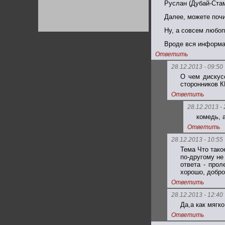
Руслан (Дубай-Ста
Германии:
парламентская
Далее, можете поч
демократия или
диктатура
пролетариата?
Ну, а совсем любоп
Деятельность
Хрущёва в 50-е годы.
Владимир Соловейчик
Вроде вся информац
Ответить
28.12.2013 - 09:50
Какова цена победы
СССР в Великой
О чем дискус
Отечественной? Олег
сторонников К
Двуреченский о
потерянной
Ответить
революционности
28.12.2013 - 
комедь, а
Ответить
28.12.2013 - 10:55
Тема Что тако
по-другому не
ответа - прол
хорошо, добро
Ответить
28.12.2013 - 12:40
Да,а как мягко
Ответить