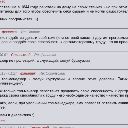
нас
сставшие в 1844 году работали на дому на своих станках - но при этом
питалом для того чтобы обеспечить себя сырьем и не могли самостояте
ных програмистах. :-)
фанатик
Re: Опанас
ист сдаёт за деньги свой комп(или сетевой канал..) другим программи
-ровно продаёт свою способность к организаторскому труду - то он прол
00:01
Сокольский
Re: фанатик
джер не пролетарий, а служащий, холуй буржуазии
013 - 01:27
фанатик
Re: Сокольский
 топ-менеджер - холуй буржуазии и вполне этим доволен. Таких
еллигенцией".
ак-только топ-манагер перестанет продавать свою способность к орг.тр
дажа своей способности к труду - его необходимое качество - качество п
ако, если, при увольнении топ-менеджера, ему позволят оставить акции
тье.
 вам и диалектика :)
ить