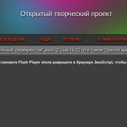
Открытый творческий проект
ЕЛЕВИДЕНИЕ
РАДИО
РЕГИОНЫ
КОММЕНТАРИИ
ийный перекресток" вып. 2 (часть 1) Что такое "пролетар
становите Flash Player
и/или разрешите в браузере JavaScript, чтоб