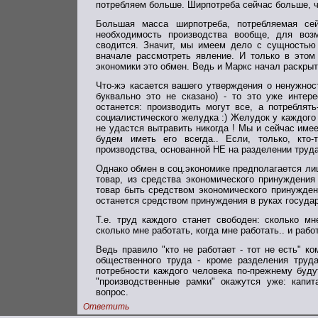
потребляем больше. Ширпотреба сейчас больше, ч
Большая масса ширпотреба, потребляемая сей
необходимость производства вообще, для воз
сводится. Значит, мы имеем дело с сущностью 
вначале рассмотреть явление. И только в этом
экономики это обмен. Ведь и Маркс начал раскрыт
Что-жэ касается вашего утверждения о ненужност
буквально это не сказано) - то это уже интере
останется: производить могут все, а потреблят
социалистического желудка :) Желудок у каждого 
не удастся вытравить никогда ! Мы и сейчас име
будем иметь его всегда.. Если, только, кто-
производства, основанной НЕ на разделении труда
Однако обмен в соц.экономике предполагается ли
товар, из средства экономического принуждения 
товар быть средством экономического принужден
останется средством принуждения в руках госуда
Т.е. труд каждого станет свободен: сколько м
сколько мне работать, когда мне работать.. и рабо
Ведь правило "кто не работает - тот не есть" ко
общественного труда - кроме разделения труда
потребности каждого человека по-прежнему буду
"производственные рамки" окажутся уже: капит
вопрос.
Ответить