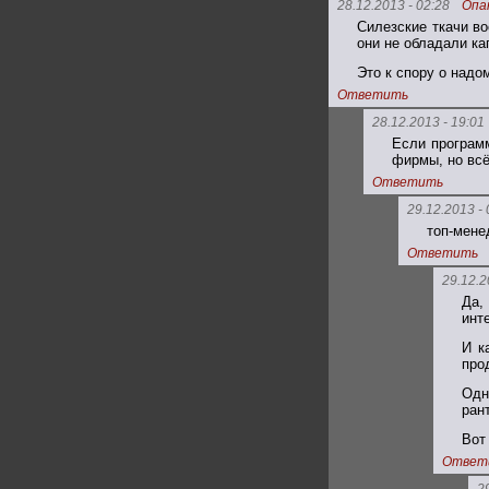
28.12.2013 - 02:28
Опа
Силезские ткачи во
они не обладали ка
Это к спору о надом
Ответить
28.12.2013 - 19:01
Если программ
фирмы, но всё
Ответить
29.12.2013 - 
топ-мене
Ответить
29.12.2
Да,
инт
И к
про
Одн
ран
Вот
Ответ