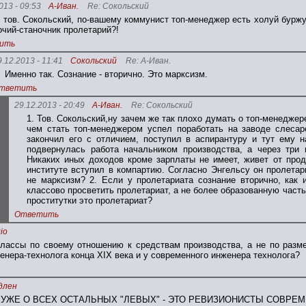
013 - 09:53
А-Иван.
Re: Сокольский
., тов. Сокольский, по-вашему коммунист топ-менеджер есть холуй бурж
очий-станочник пролетарий?!
ить
9.12.2013 - 11:41
Сокольский
Re: А-Иван.
Именно так. Сознание - вторично. Это марксизм.
тветить
29.12.2013 - 20:49
А-Иван.
Re: Сокольский
1. Тов. Сокольский,ну зачем же так плохо думать о топ-менеджер
чем стать топ-менеджером успел поработать на заводе слесар
закончил его с отличием, поступил в аспирантуру и тут ему н
подвернулась работа начальником производства, а через три 
Никаких иных доходов кроме зарплаты не имеет, живет от прод
институте вступил в компартию. Согласно Энгельсу он пролета
не марксизм? 2. Если у пролетариата сознание вторично, как 
классово просветить пролетариат, а не более образованную част
проститутки это пролетариат?
Ответить
io
лассы по своему отношению к средствам производства, а не по разме
енера-технолога конца XIX века и у современного инженера технолога?
длен
 УЖЕ О ВСЕХ ОСТАЛЬНЫХ "ЛЕВЫХ" - ЭТО РЕВИЗИОНИСТЫ СОВРЕМ