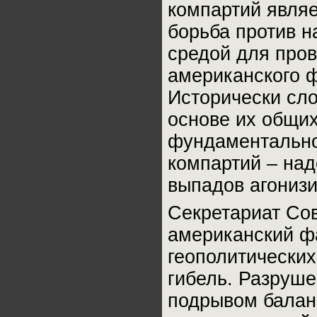
компартий являе
борьба против 
средой для про
американского 
Исторически сл
основе их общи
фундаментально
компартий – на
выпадов агониз
Секретариат Со
американский ф
геополитически
гибель. Разруш
подрывом балан