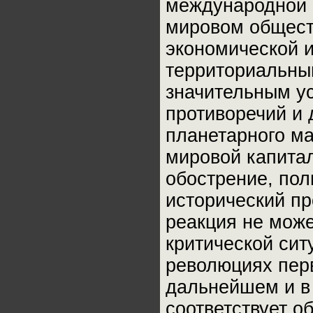
международной 
мировом общест
экономической и
территориальны
значительным у
противоречий и
планетарного ма
мировой капита
обострение, по
исторический п
реакция не може
критической сит
революциях перв
дальнейшем и в 
соответствует о