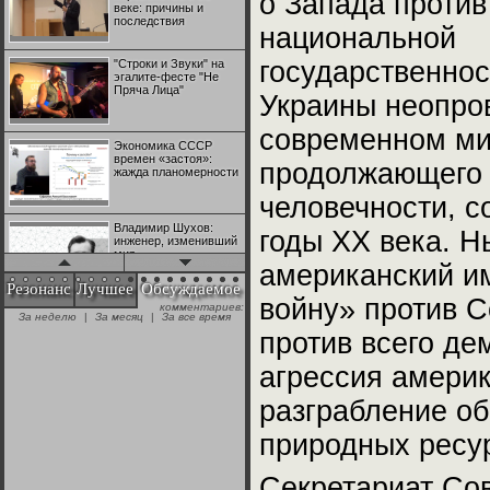
о Запада против
веке: причины и
последствия
национальной
государственнос
"Строки и Звуки" на
эгалите-фесте "Не
Пряча Лица"
Украины неопров
современном ми
Экономика СССР
времен «застоя»:
продолжающего 
жажда планомерности
человечности, 
Владимир Шухов:
годы XX века. 
инженер, изменивший
мир
американский и
Резонанс
Лучшее
Обсуждаемое
войну» против С
комментариев:
"Аркадий Коц" на
За неделю
|
За месяц
|
За все время
эгалите-фесте "Не
против всего де
Пряча Лица"
агрессия амери
Контрапункты
разграбление об
глобализации:
геополитэкономическ
ий анализ
природных ресу
100 лет Ноябрьской
Секретариат Со
революции в