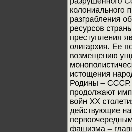
разрушенного Со
колониального 
разграбления об
ресурсов страны
преступления я
олигархия. Ее п
возмещению уще
монополистическ
истощения наро
Родины – СССР.
продолжают имп
войн XX столети
действующие на
первоочередным
фашизма – главн