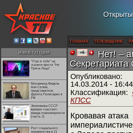
Открытый
ГЛАВНАЯ
ТЕЛЕВИДЕНИЕ
Р
Нет! – 
НОВОЕ СЕГОДНЯ
+6
Секретариата
"Утро в тебе" на
эгалите-фесте "Не
Пряча Лица"
Опубликовано:
14.03.2014 - 16:44
Мохаммед Фидель
Али Селем,
Классификация:
представитель
фронта Полисарио в
РФ
КПСС
Экономика СССР
времен «застоя»:
жажда планомерности
Кровавая атака
(часть 2)
империалистиче
Рост социального
неравенства в 21