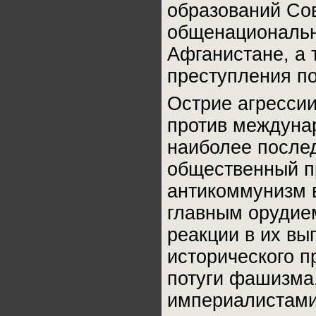
образований Со
общенациональн
Афганистане, а 
преступления п
Острие агресси
против междуна
наиболее послед
общественный п
антикоммунизм в
главным орудие
реакции в их в
исторического п
потуги фашизма
империалистами,