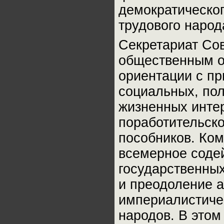
демократическог
трудового народ
Секретариат Со
общественным о
ориентации с п
социальных, пол
жизненных инте
поработительско
пособников. Ко
всемерное соде
государственных
и преодоление 
империалистичес
народов. В это