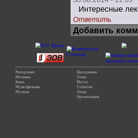
Интересные лек
Ответить
Добавить комм
Репортажи
Программы
Мозаика
Темы
Кино
Места
Мультфильмы
События
Музыка
Люди
Организации