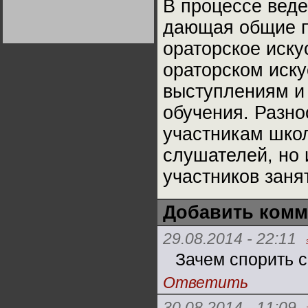
В процессе веде
Германии:
парламентская
дающая общие пр
демократия или
диктатура
пролетариата?
Деятельность
ораторское иску
Хрущёва в 50-е годы.
Владимир Соловейчик
ораторском искус
выступлениям и 
Какова цена победы
СССР в Великой
обучения. Разн
Отечественной? Олег
Двуреченский о
потерянной
участникам школ
революционности
слушателей, но 
участников заня
Добавить комм
29.08.2014 - 22:11
Зачем спорить с
Ответить
30.08.2014 - 11:09