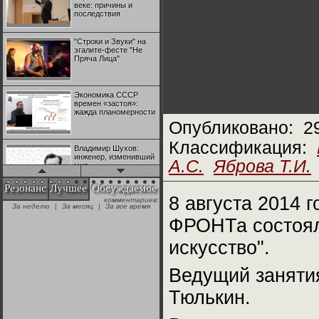
веке: причины и
последствия
"Строки и Звуки" на
эгалите-фесте "Не
Пряча Лица"
Экономика СССР
времен «застоя»:
жажда планомерности
Опубликовано:
2
Классификация:
Владимир Шухов:
инженер, изменивший
А.С.
Яброва Т.И.
мир
Резонанс
Лучшее
Обсуждаемое
8 августа 2014 
комментариев:
"Аркадий Коц" на
За неделю
|
За месяц
|
За все время
эгалите-фесте "Не
Пряча Лица"
ФРОНТа состоял
искусство".
Контрапункты
глобализации:
Ведущий заняти
геополитэкономическ
ий анализ
Тюлькин.
100 лет Ноябрьской
революции в