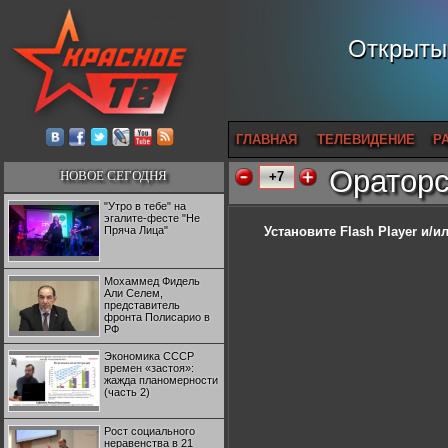
Открытый
ГЛАВНАЯ
ТЕЛЕВИДЕНИЕ
Р
Ораторс
НОВОЕ СЕГОДНЯ
+7
"Утро в тебе" на
эгалите-фесте "Не
Пряча Лица"
Установите Flash Player
и/ил
Мохаммед Фидель
Али Селем,
представитель
фронта Полисарио в
РФ
Экономика СССР
времен «застоя»:
жажда планомерности
(часть 2)
Рост социального
неравенства в 21